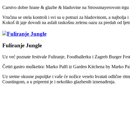
Carstvo dobre hrane & glazbe & hladovine na Strossmayerovom trgu
Vrućina se otela kontroli i svi su u potrazi za hladovinom, a najbolj
Kokoš ili jaje dovodi na asfalt raskošnu zelenu oazu za predah od ljetn
Fuliranje Jungle
Uz već poznate festivale Fuliranje, Foodballerku i Zagreb Burger Festi
Četiri gastro mušketira: Marko Palfi iz Garden Kitchena by Marko Pa
Uz sretne okusne pupoljke i vaše će nožice veselo hvatati odlične 
Coastingom, a u pripremi je i nekoliko glazbenih iznenađenja.