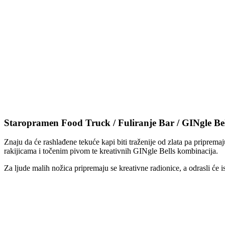
Staropramen Food Truck / Fuliranje Bar / GINgle Bel
Znaju da će rashlađene tekuće kapi biti traženije od zlata pa pripr
rakijicama i točenim pivom te kreativnih GINgle Bells kombinacija.
Za ljude malih nožica pripremaju se kreativne radionice, a odrasli će 