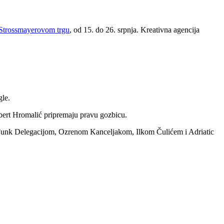
Strossmayerovom trgu
, od 15. do 26. srpnja. Kreativna agencija
gle.
bert Hromalić pripremaju pravu gozbicu.
m Funk Delegacijom, Ozrenom Kanceljakom, Ilkom Čulićem i Adriatic