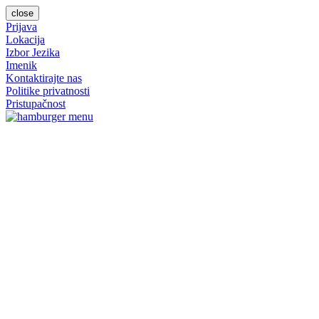
close
Prijava
Lokacija
Izbor Jezika
Imenik
Kontaktirajte nas
Politike privatnosti
Pristupačnost