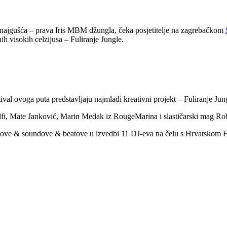
a i najgušća – prava Iris MBM džungla, čeka posjetitelje na zagrebačkom
ih visokih celzijusa – Fuliranje Jungle.
val ovoga puta predstavljaju najmlađi kreativni projekt – Fuliranje Jun
lfi, Mate Janković, Marin Medak iz RougeMarina i slastičarski mag Ro
ritmove & soundove & beatove u izvedbi 11 DJ-eva na čelu s Hrvatsko