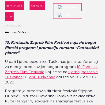
DIVANFILING
FESTIVALI
FILM
04.07.2020
Author:
DiVan.hr
10. Fantastic Zagreb Film Festival najavio bogat
filmski program i promociju romana “Fantastični
planet”
U oazi Ljetne pozornice Tuškanac je na konferenciji
za medije predstavljen bogat program
10. Fantastic
Zagreb Film Festivala
koji će se na
Ljetnoj pozornici
Tuškanac
i u
kinu Tuškanac
održati od 9. 7. do 19. 7.
2020.
Program je predstavio direktor festivala Stjepan
Hundić u društvu Davorina Horaka iz nakladničke
kuće Hangar 7, izdvojivši najznačajnije festivalske