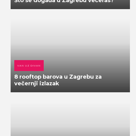
Što se događa u Zagrebu večeras?
VAN UZ DIVAN
8 rooftop barova u Zagrebu za
večernji izlazak