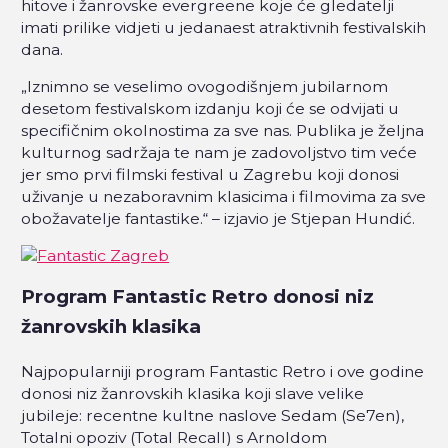
hitove i žanrovske evergreene koje će gledatelji
imati prilike vidjeti u jedanaest atraktivnih festivalskih
dana.
„Iznimno se veselimo ovogodišnjem jubilarnom
desetom festivalskom izdanju koji će se odvijati u
specifičnim okolnostima za sve nas. Publika je željna
kulturnog sadržaja te nam je zadovoljstvo tim veće
jer smo prvi filmski festival u Zagrebu koji donosi
uživanje u nezaboravnim klasicima i filmovima za sve
obožavatelje fantastike.“ – izjavio je Stjepan Hundić.
Program Fantastic Retro donosi niz
žanrovskih klasika
Najpopularniji program Fantastic Retro i ove godine
donosi niz žanrovskih klasika koji slave velike
jubileje: recentne kultne naslove Sedam (Se7en),
Totalni opoziv (Total Recall) s Arnoldom