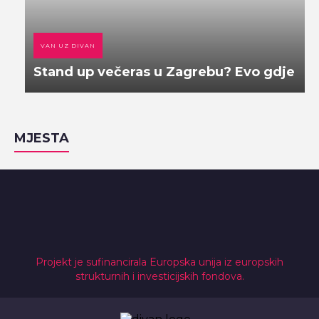
VAN UZ DIVAN
Stand up večeras u Zagrebu? Evo gdje
MJESTA
Projekt je sufinancirala Europska unija iz europskih
strukturnih i investicijskih fondova.