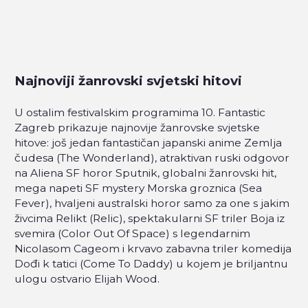
Najnoviji žanrovski svjetski hitovi
U ostalim festivalskim programima 10. Fantastic
Zagreb prikazuje najnovije žanrovske svjetske
hitove: još jedan fantastičan japanski anime Zemlja
čudesa (The Wonderland), atraktivan ruski odgovor
na Aliena SF horor Sputnik, globalni žanrovski hit,
mega napeti SF mystery Morska groznica (Sea
Fever), hvaljeni australski horor samo za one s jakim
živcima Relikt (Relic), spektakularni SF triler Boja iz
svemira (Color Out Of Space) s legendarnim
Nicolasom Cageom i krvavo zabavna triler komedija
Dođi k tatici (Come To Daddy) u kojem je briljantnu
ulogu ostvario Elijah Wood.