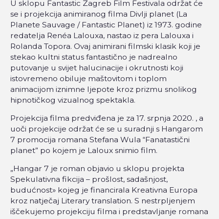
U sklopu Fantastic Zagreb Film Festivala održat će
se i projekcija animiranog filma Divlji planet (La
Planete Sauvage / Fantastic Planet) iz 1973. godine
redatelja Renéa Lalouxa, nastao iz pera Lalouxa i
Rolanda Topora. Ovaj animirani filmski klasik koji je
stekao kultni status fantastično je nadrealno
putovanje u svijet halucinacije i okrutnosti koji
istovremeno obiluje maštovitom i toplom
animacijom iznimne ljepote kroz prizmu snolikog
hipnotičkog vizualnog spektakla.
Projekcija filma predviđena je za 17. srpnja 2020. , a
uoči projekcije održat će se u suradnji s Hangarom
7 promocija romana Stefana Wula “Fanatastični
planet” po kojem je Laloux snimio film.
„Hangar 7 je roman objavio u sklopu projekta
Spekulativna fikcija – prošlost, sadašnjost,
budućnost» kojeg je financirala Kreativna Europa
kroz natječaj Literary translation. S nestrpljenjem
iščekujemo projekciju filma i predstavljanje romana