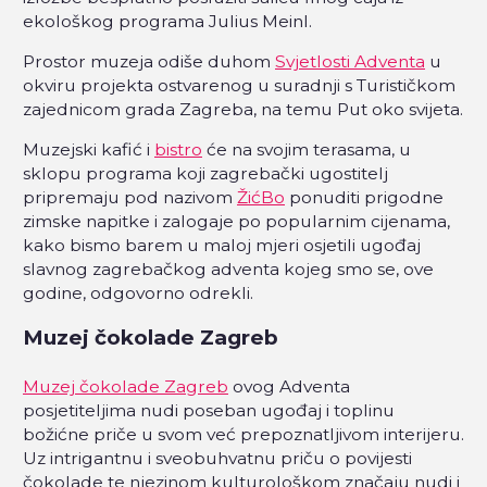
ekološkog programa Julius Meinl.
Prostor muzeja odiše duhom
Svjetlosti Adventa
u
okviru projekta ostvarenog u suradnji s Turističkom
zajednicom grada Zagreba, na temu Put oko svijeta.
Muzejski kafić i
bistro
će na svojim terasama, u
sklopu programa koji zagrebački ugostitelj
pripremaju pod nazivom
ŽićBo
ponuditi prigodne
zimske napitke i zalogaje po popularnim cijenama,
kako bismo barem u maloj mjeri osjetili ugođaj
slavnog zagrebačkog adventa kojeg smo se, ove
godine, odgovorno odrekli.
Muzej čokolade Zagreb
Muzej čokolade Zagreb
ovog Adventa
posjetiteljima nudi poseban ugođaj i toplinu
božićne priče u svom već prepoznatljivom interijeru.
Uz intrigantnu i sveobuhvatnu priču o povijesti
čokolade te njezinom kulturološkom značaju nudi i