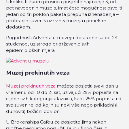
Ukoliko tijekom prosinca posjetite najmanje 3, od
pet navedenih muzeja, imat ćete mogućnost osvojiti
jedan od tri poklon paketa prepuna iznenađenja –
probranih suvenira iz svih 5 muzeja i ponekim
dodatkom.
Pogodnosti Adventa u muzeju dostupne su od 24.
studenog, uz strogo pridržavanje svih
epidemioloških mjera.
Muzej prekinutih veza
Muzej prekinutih veza
možete posjetiti svaki dan u
vremenu od 10 do 21 sat, uživajući 25% popusta na
cijene svih kategorija ulaznica, kao i 25% popusta na
sve suvenire, od kojih su neki više nego prikladni (i
duhoviti) božićni pokloni.
U Brokenships Cafeu će posjetiteljima nakon
izložbe besplatno poslužiti šalicu finog čaja iz