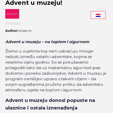
Advent u muzeju!
ADVENT
24.11.2020
Author:
DiVan.hr
Advent u muzeju – na toplom i sigurnom
Živimo u uvjetima koji nam uskraćuju mnoge
radosti, između ostalih i adventske, kojima se
veselimo cijelu godinu. Svi se pokušavamo
prilagoditi tako da uz maksimalnu sigurnost ipak
doživimo i poneko zadovoljstvo. Advent u muzeju je
program osmišljen upravo s takvim ciljem – da
svojim sugrađanima pružimo priliku da adventsku
atmosferu osjete na toplom i sigurnom.
Advent u muzeju donosi popuste na
ulaznice i ostala iznenađenja