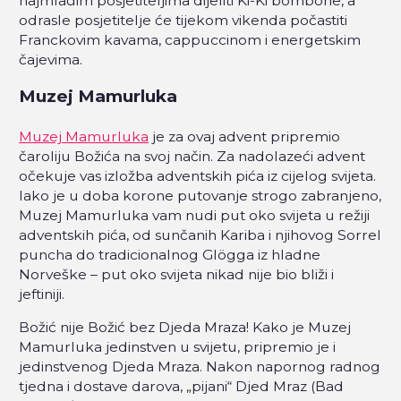
najmlađim posjetiteljima dijeliti Ki-Ki bombone, a
odrasle posjetitelje će tijekom vikenda počastiti
Franckovim kavama, cappuccinom i energetskim
čajevima.
Muzej Mamurluka
Muzej Mamurluka
je za ovaj advent pripremio
čaroliju Božića na svoj način. Za nadolazeći advent
očekuje vas izložba adventskih pića iz cijelog svijeta.
Iako je u doba korone putovanje strogo zabranjeno,
Muzej Mamurluka vam nudi put oko svijeta u režiji
adventskih pića, od sunčanih Kariba i njihovog Sorrel
puncha do tradicionalnog Glögga iz hladne
Norveške – put oko svijeta nikad nije bio bliži i
jeftiniji.
Božić nije Božić bez Djeda Mraza! Kako je Muzej
Mamurluka jedinstven u svijetu, pripremio je i
jedinstvenog Djeda Mraza. Nakon napornog radnog
tjedna i dostave darova, „pijani“ Djed Mraz (Bad