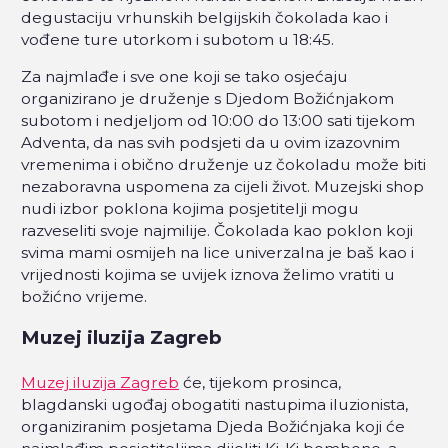
degustaciju vrhunskih belgijskih čokolada kao i
vođene ture utorkom i subotom u 18:45.
Za najmlađe i sve one koji se tako osjećaju
organizirano je druženje s Djedom Božićnjakom
subotom i nedjeljom od 10:00 do 13:00 sati tijekom
Adventa, da nas svih podsjeti da u ovim izazovnim
vremenima i obično druženje uz čokoladu može biti
nezaboravna uspomena za cijeli život. Muzejski shop
nudi izbor poklona kojima posjetitelji mogu
razveseliti svoje najmilije. Čokolada kao poklon koji
svima mami osmijeh na lice univerzalna je baš kao i
vrijednosti kojima se uvijek iznova želimo vratiti u
božićno vrijeme.
Muzej iluzija Zagreb
Muzej iluzija Zagreb
će, tijekom prosinca,
blagdanski ugođaj obogatiti nastupima iluzionista,
organiziranim posjetama Djeda Božićnjaka koji će