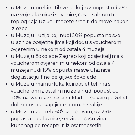
u Muzeju prekinutih veza, koji uz popust od 25%
na svoje ulaznice i suvenire, časti i šalicom finog
toplog čaja uz koji možete srediti dojmove nakon
izložbe
u Muzeju iluzija koji nudi 20% popusta na sve
ulaznice posjetiteljima koji dođu s voucherom
ovjerenim u nekom od ostala 4 muzeja
u Muzeju čokolade Zagreb koji posjetiteljima s
voucherom ovjerenim u nekom od ostala 4
muzeja nudi 15% popusta na sve ulaznice i
degustaciju fine belgijske čokolade
u Muzeju mamurluka koji posjetiteljima s
voucherom iz ostalih muzeja nudi popust od
20% na sve ulaznice, a prikladno će vam poželjeti
dobrodošlicu kapljicom domaće rakije
u Muzeju Zagreb 80’s koji će vam, uz 25%
popusta na ulaznice, servirati i čašu vina
kuhanog po recepturi iz osamdesetih.