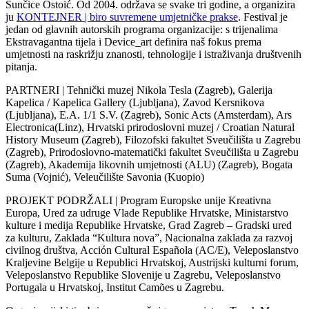
Sunčice Ostoić. Od 2004. održava se svake tri godine, a organizira
ju
KONTEJNER | biro suvremene umjetničke prakse
. Festival je
jedan od glavnih autorskih programa organizacije: s trijenalima
Ekstravagantna tijela i Device_art definira naš fokus prema
umjetnosti na raskrižju znanosti, tehnologije i istraživanja društvenih
pitanja.
PARTNERI | Tehnički muzej Nikola Tesla (Zagreb), Galerija
Kapelica / Kapelica Gallery (Ljubljana), Zavod Kersnikova
(Ljubljana), E.A. 1/1 S.V. (Zagreb), Sonic Acts (Amsterdam), Ars
Electronica(Linz), Hrvatski prirodoslovni muzej / Croatian Natural
History Museum (Zagreb), Filozofski fakultet Sveučilišta u Zagrebu
(Zagreb), Prirodoslovno-matematički fakultet Sveučilišta u Zagrebu
(Zagreb), Akademija likovnih umjetnosti (ALU) (Zagreb), Bogata
Suma (Vojnić), Veleučilište Savonia (Kuopio)
PROJEKT PODRŽALI | Program Europske unije Kreativna
Europa, Ured za udruge Vlade Republike Hrvatske, Ministarstvo
kulture i medija Republike Hrvatske, Grad Zagreb – Gradski ured
za kulturu, Zaklada “Kultura nova”, Nacionalna zaklada za razvoj
civilnog društva, Acción Cultural Española (AC/E), Veleposlanstvo
Kraljevine Belgije u Republici Hrvatskoj, Austrijski kulturni forum,
Veleposlanstvo Republike Slovenije u Zagrebu, Veleposlanstvo
Portugala u Hrvatskoj, Institut Camões u Zagrebu.