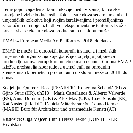
Teme poput zagađenja, komunikacije među vrstama, klimatske
promjene i vizije budućnosti u fokusu su radova sedam umjetnika i
umjetničkih kolektiva koji svojim istraživanjima i promišljanjima
zakoračuju u mnoge uzbudljive i eksperimentalne teritorije. Izložba
predstavlja selekciju radova produciranih u sklopu mreže
EMAP – European Media Art Platform od 2018. do danas.
EMAP je mreža 11 europskih kulturnih institucija i medijskih
umjetničkih organizacija koje godišnje dodjeljuju potpore za
produkciju radova europskim umjetnicima u usponu. Grupna EMAP
izložba predstavlja izbor radova utemeljenih na prirodnim
znanostima i kibernetici i produciranih u sklopu mreže od 2018. do
danas.
Sudjeluju | Quimera Rosa (ES/AR/FR), Robertina Šebjanič (SI) &
Gjino Šutić (HR), uh513 – María Castellanos & Alberto Valverde
(ES), Anna Dumitriu (UK) & Alex May (UK), Taavi Suisalu (EE),
Kat Austen (UK/DE), Daniela Mitterberger & Tiziano Derme
(MAEID Büro für Architektur und transmediale Kunst) (AT)
Kustosice: Olga Majcen Linn i Tereza Teklic (KONTEJNER,
Hrvatska)