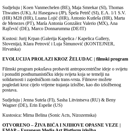
Sudjeluju | Koen Vanmechelen (BE), Maja Smrekar (SI), Thomas
Thwaites (UK), Ai Hasegawa (JP), Špela Petrič (SI), E.A. 1/1 S.V.
(HR) M28 (HR), Luana Lojić (HR), Antonio Kutleša (HR), Marta
de Menezes (PT), María Antonia González Valerio (MX), Ana
Rajčević (DE), Marco Donnarumma (DE/IT)
Kustosi: Jurij Krpan (Galerija Kapelica / Kapelica Gallery,
Slovenija), Klara Petrović i Luja Šimunović (KONTEJNER,
Hrvatska)
EVOLUCIJA PROLAZI KROZ ŽELUDAC | filmski program
Filmski program pokušava probaviti antropocentrične ideje o svijetu
i ponuditi posthumanističku ideju svijeta koja se temelji na
solidarnosti i zajedničkom radu trans-vrsta. Filmove možete
pogledati kroz cijelo vrijeme trajanja izložbe, kao dio izložbenog
postava.
Sudjeluju | Jenna Sutela (FI), Sasha Litvintseva (RU) & Beny
Wagner (DE), Erin Espelie (US)
Kustosica: Mirna Belina (Sonic Acts, Nizozemska)
OTVORENO – ŽIVA BIĆA I NJIHOVE OPASNE VEZE |
EMAP – European Media Art Platform izložba