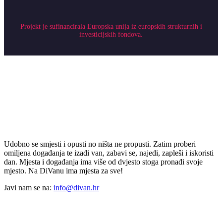
Projekt je sufinancirala Europska unija iz europskih strukturnih i
investicijskih fondova.
Udobno se smjesti i opusti no ništa ne propusti. Zatim proberi
omiljena događanja te izađi van, zabavi se, najedi, zapleši i iskoristi
dan. Mjesta i događanja ima više od dvjesto stoga pronađi svoje
mjesto. Na DiVanu ima mjesta za sve!
Javi nam se na:
info@divan.hr