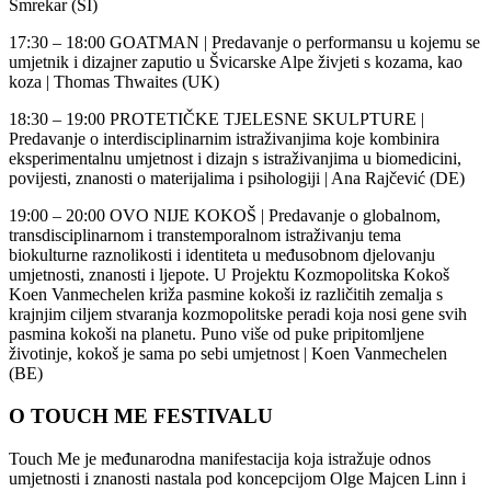
Smrekar (SI)
17:30 – 18:00 GOATMAN | Predavanje o performansu u kojemu se
umjetnik i dizajner zaputio u Švicarske Alpe živjeti s kozama, kao
koza | Thomas Thwaites (UK)
18:30 – 19:00 PROTETIČKE TJELESNE SKULPTURE |
Predavanje o interdisciplinarnim istraživanjima koje kombinira
eksperimentalnu umjetnost i dizajn s istraživanjima u biomedicini,
povijesti, znanosti o materijalima i psihologiji | Ana Rajčević (DE)
19:00 – 20:00 OVO NIJE KOKOŠ | Predavanje o globalnom,
transdisciplinarnom i transtemporalnom istraživanju tema
biokulturne raznolikosti i identiteta u međusobnom djelovanju
umjetnosti, znanosti i ljepote. U Projektu Kozmopolitska Kokoš
Koen Vanmechelen križa pasmine kokoši iz različitih zemalja s
krajnjim ciljem stvaranja kozmopolitske peradi koja nosi gene svih
pasmina kokoši na planetu. Puno više od puke pripitomljene
životinje, kokoš je sama po sebi umjetnost | Koen Vanmechelen
(BE)
O TOUCH ME FESTIVALU
Touch Me je međunarodna manifestacija koja istražuje odnos
umjetnosti i znanosti nastala pod koncepcijom Olge Majcen Linn i