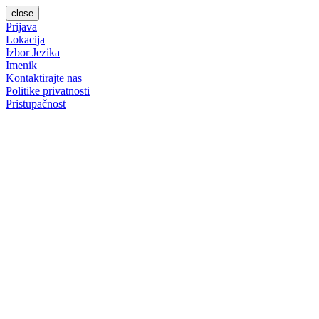
close
Prijava
Lokacija
Izbor Jezika
Imenik
Kontaktirajte nas
Politike privatnosti
Pristupačnost