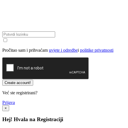
Pročitao sam i prihvaćam
uvjete i odredbe
i
politike privatnosti
Već ste registrirani?
Prijava
×
Hej! Hvala na Registraciji