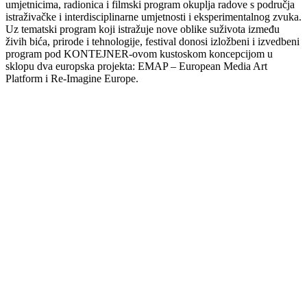
umjetnicima, radionica i filmski program okuplja radove s područja
istraživačke i interdisciplinarne umjetnosti i eksperimentalnog zvuka.
Uz tematski program koji istražuje nove oblike suživota između
živih bića, prirode i tehnologije, festival donosi izložbeni i izvedbeni
program pod KONTEJNER-ovom kustoskom koncepcijom u
sklopu dva europska projekta: EMAP – European Media Art
Platform i Re-Imagine Europe.