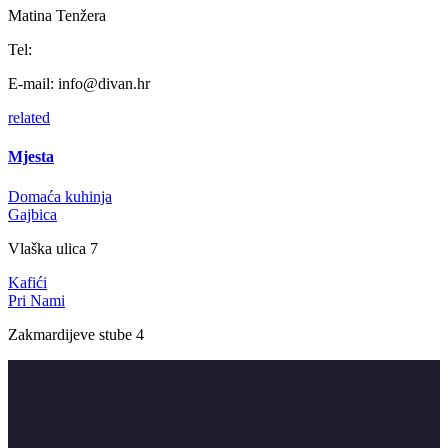
Matina Tenžera
Tel:
E-mail:
info@divan.hr
related
Mjesta
Domaća kuhinja
Gajbica
Vlaška ulica 7
Kafići
Pri Nami
Zakmardijeve stube 4