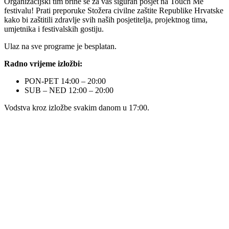
Organizacijski tim brine se za vaš siguran posjet na Touch Me
festivalu! Prati preporuke Stožera civilne zaštite Republike Hrvatske
kako bi zaštitili zdravlje svih naših posjetitelja, projektnog tima,
umjetnika i festivalskih gostiju.
Ulaz na sve programe je besplatan.
Radno vrijeme izložbi:
PON-PET 14:00 – 20:00
SUB – NED 12:00 – 20:00
Vodstva kroz izložbe svakim danom u 17:00.