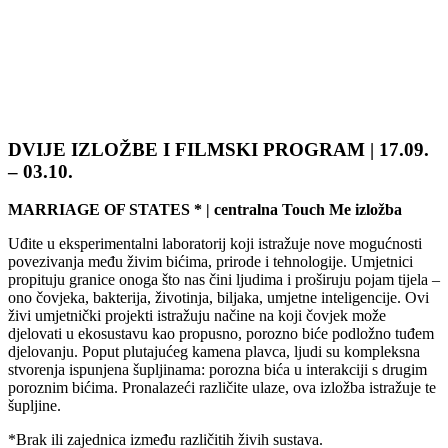
DVIJE IZLOŽBE I FILMSKI PROGRAM | 17.09.
– 03.10.
MARRIAGE OF STATES * | centralna Touch Me izložba
Uđite u eksperimentalni laboratorij koji istražuje nove mogućnosti
povezivanja među živim bićima, prirode i tehnologije. Umjetnici
propituju granice onoga što nas čini ljudima i proširuju pojam tijela –
ono čovjeka, bakterija, životinja, biljaka, umjetne inteligencije. Ovi
živi umjetnički projekti istražuju načine na koji čovjek može
djelovati u ekosustavu kao propusno, porozno biće podložno tuđem
djelovanju. Poput plutajućeg kamena plavca, ljudi su kompleksna
stvorenja ispunjena šupljinama: porozna bića u interakciji s drugim
poroznim bićima. Pronalazeći različite ulaze, ova izložba istražuje te
šupljine.
*Brak ili zajednica između različitih živih sustava.