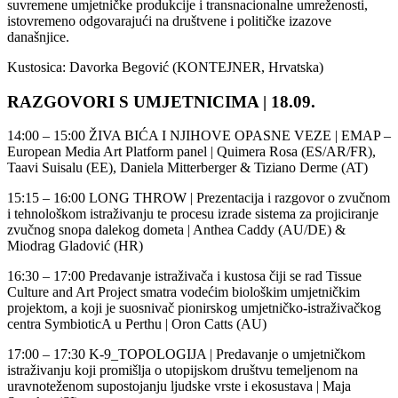
suvremene umjetničke produkcije i transnacionalne umreženosti,
istovremeno odgovarajući na društvene i političke izazove
današnjice.
Kustosica: Davorka Begović (KONTEJNER, Hrvatska)
RAZGOVORI S UMJETNICIMA | 18.09.
14:00 – 15:00 ŽIVA BIĆA I NJIHOVE OPASNE VEZE | EMAP –
European Media Art Platform panel | Quimera Rosa (ES/AR/FR),
Taavi Suisalu (EE), Daniela Mitterberger & Tiziano Derme (AT)
15:15 – 16:00 LONG THROW | Prezentacija i razgovor o zvučnom
i tehnološkom istraživanju te procesu izrade sistema za projiciranje
zvučnog snopa dalekog dometa | Anthea Caddy (AU/DE) &
Miodrag Gladović (HR)
16:30 – 17:00 Predavanje istraživača i kustosa čiji se rad Tissue
Culture and Art Project smatra vodećim biološkim umjetničkim
projektom, a koji je suosnivač pionirskog umjetničko-istraživačkog
centra SymbioticA u Perthu | Oron Catts (AU)
17:00 – 17:30 K-9_TOPOLOGIJA | Predavanje o umjetničkom
istraživanju koji promišlja o utopijskom društvu temeljenom na
uravnoteženom supostojanju ljudske vrste i ekosustava | Maja