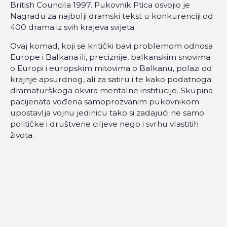
British Councila 1997. Pukovnik Ptica osvojio je
Nagradu za najbolji dramski tekst u konkurenciji od
400 drama iz svih krajeva svijeta.
Ovaj komad, koji se kritički bavi problemom odnosa
Europe i Balkana ili, preciznije, balkanskim snovima
o Europi i europskim mitovima o Balkanu, polazi od
krajnje apsurdnog, ali za satiru i te kako podatnoga
dramaturškoga okvira mentalne institucije. Skupina
pacijenata vođena samoprozvanim pukovnikom
upostavlja vojnu jedinicu tako si zadajući ne samo
političke i društvene ciljeve nego i svrhu vlastitih
života.