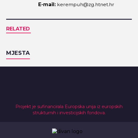
E-mail:
kerempuh@zg.htnet.hr
RELATED
MJESTA
Projekt je sufinancirala Europska unija iz europskih
strukturnih i investicijskih fondova.