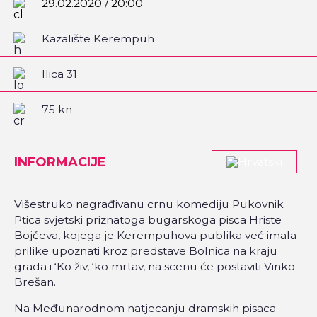
29.02.2020 / 20:00
Kazalište Kerempuh
Ilica 31
75 kn
INFORMACIJE
Višestruko nagrađivanu crnu komediju Pukovnik
Ptica svjetski priznatoga bugarskoga pisca Hriste
Bojčeva, kojega je Kerempuhova publika već imala
prilike upoznati kroz predstave Bolnica na kraju
grada i ‘Ko živ, ‘ko mrtav, na scenu će postaviti Vinko
Brešan.
Na Međunarodnom natjecanju dramskih pisaca