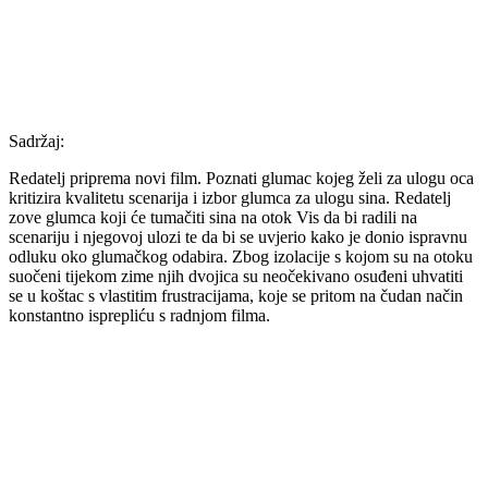
Sadržaj:
Redatelj priprema novi film. Poznati glumac kojeg želi za ulogu oca
kritizira kvalitetu scenarija i izbor glumca za ulogu sina. Redatelj
zove glumca koji će tumačiti sina na otok Vis da bi radili na
scenariju i njegovoj ulozi te da bi se uvjerio kako je donio ispravnu
odluku oko glumačkog odabira. Zbog izolacije s kojom su na otoku
suočeni tijekom zime njih dvojica su neočekivano osuđeni uhvatiti
se u koštac s vlastitim frustracijama, koje se pritom na čudan način
konstantno isprepliću s radnjom filma.