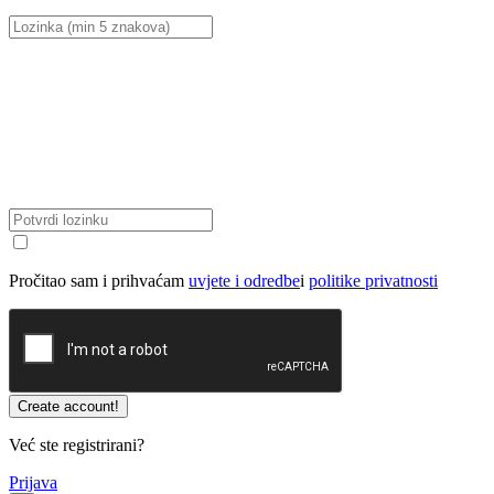
Pročitao sam i prihvaćam
uvjete i odredbe
i
politike privatnosti
Već ste registrirani?
Prijava