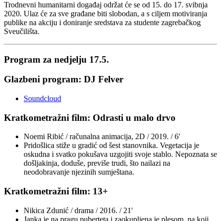
Trodnevni humanitarni događaj održat će se od 15. do 17. svibnja
2020. Ulaz će za sve građane biti slobodan, a s ciljem motiviranja
publike na akciju i doniranje sredstava za studente zagrebačkog
Sveučilišta.
Program za nedjelju 17.5.
Glazbeni program: DJ Felver
Soundcloud
Kratkometražni film: Odrasti u malo drvo
Noemi Ribić / računalna animacija, 2D / 2019. / 6′
Pridošlica stiže u gradić od šest stanovnika. Vegetacija je
oskudna i svatko pokušava uzgojiti svoje stablo. Nepoznata se
došljakinja, doduše, previše trudi, što nailazi na
neodobravanje njezinih sumještana.
Kratkometražni film: 13+
Nikica Zdunić / drama / 2016. / 21′
Janka je na pragu puberteta i zaokupljena je plesom, na koji