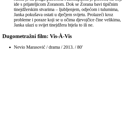
ide s prijateljicom Zoranom. Dok se Zorana bavi tipičnim
tinejdžerskim stvarima – ljubljenjem, odjećom i tulumima,
Janka pokušava ostati u dječjem svijetu. Prolazeći kroz
probleme i poraze koji se u očima djevojčice čine velikima,
Janka ulazi u svijet tinejdžera htjela to ili ne.
Dugometražni film: Vis-À-Vis
Nevio Marasović / drama / 2013. / 80′