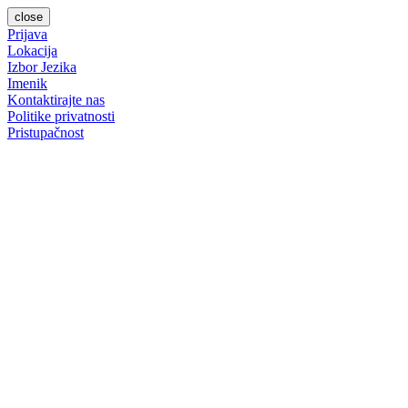
close
Prijava
Lokacija
Izbor Jezika
Imenik
Kontaktirajte nas
Politike privatnosti
Pristupačnost