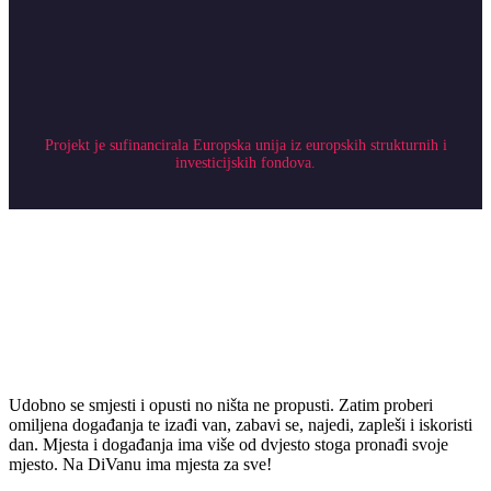
Projekt je sufinancirala Europska unija iz europskih strukturnih i
investicijskih fondova.
Udobno se smjesti i opusti no ništa ne propusti. Zatim proberi
omiljena događanja te izađi van, zabavi se, najedi, zapleši i iskoristi
dan. Mjesta i događanja ima više od dvjesto stoga pronađi svoje
mjesto. Na DiVanu ima mjesta za sve!