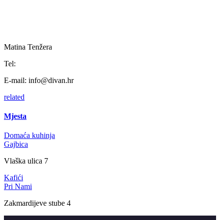
Matina Tenžera
Tel:
E-mail:
info@divan.hr
related
Mjesta
Domaća kuhinja
Gajbica
Vlaška ulica 7
Kafići
Pri Nami
Zakmardijeve stube 4