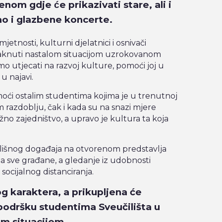
nom gdje će prikazivati stare, ali i
ao i glazbene koncerte.
tnosti, kulturni djelatnici i osnivači
aknuti nastalom situacijom uzrokovanom
o utjecati na razvoj kulture, pomoći joj u
i u najavi.
oći ostalim studentima kojima je u trenutnoj
om razdoblju, čak i kada su na snazi mjere
ažno zajedništvo, a upravo je kultura ta koja
ališnog događaja na otvorenom predstavlja
za sve građane, a gledanje iz udobnosti
ocijalnog distanciranja.
g karaktera, a prikupljena će
podršku studentima Sveučilišta u
m situacijom.