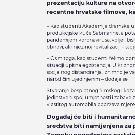
prezentaciju kulture na otvore
recentne hrvatske filmove, k
– Kao studenti Akademije dramske umje
produkcijske kuće Sabmarine, a pot
pandemijom koronavirusa, voljeli bism
obnovi, ali i njezinoj revitalizaciji – stoj
– Osim toga, kao studenti želimo pom
situaciji upitna egzistencija. U krizn
socijalnog distanciranja, iznimno je v
narod čini ujedinjenim – dodaje se.
Stvaranje besplatnog filmskog i kaz
jedinstveni spoj umjetnosti i zabave 
vlastitog automobila podržava mjere s
Događaj će biti i humanitarno
sredstva biti namijenjena za 
Zagrebu pogođenima nastalo