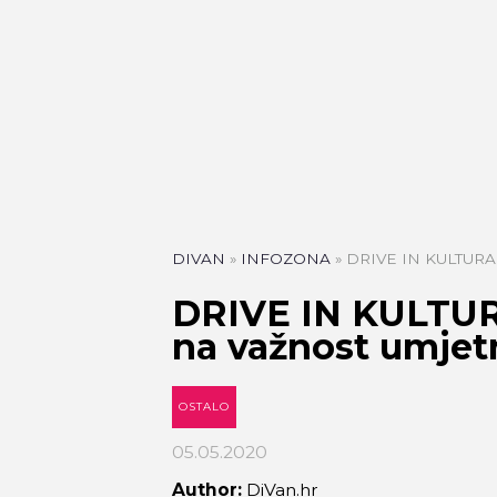
DIVAN
»
INFOZONA
»
DRIVE IN KULTURA p
DRIVE IN KULTUR
na važnost umjet
OSTALO
05.05.2020
Author:
DiVan.hr