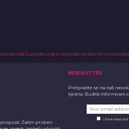
 sufinancirala Europska unija iz europskih strukturnih i investicijsk
NEWSLETTER
Pretplatite se na naš news
tjedna. Budite informirani
I have read and
 propusti. Zatim proberi
e, najedi, zapleši i iskoristi