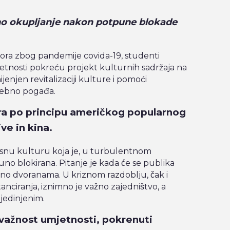
no okupljanje nakon potpune blokade
ora zbog pandemije covida-19, studenti
nosti pokreću projekt kulturnih sadržaja na
jen revitalizaciji kulture i pomoći
osebno pogađa.
a po principu američkog popularnog
ve in kina.
visnu kulturu koja je, u turbulentnom
o blokirana. Pitanje je kada će se publika
kino dvoranama. U kriznom razdoblju, čak i
nciranja, iznimno je važno zajedništvo, a
ujedinjenim.
 važnost umjetnosti, pokrenuti