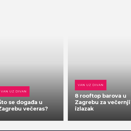
VAN UZ DIVAN
VAN UZ DIVAN
8 rooftop barova u
Što se događa u
Zagrebu za večernji
Zagrebu večeras?
izlazak