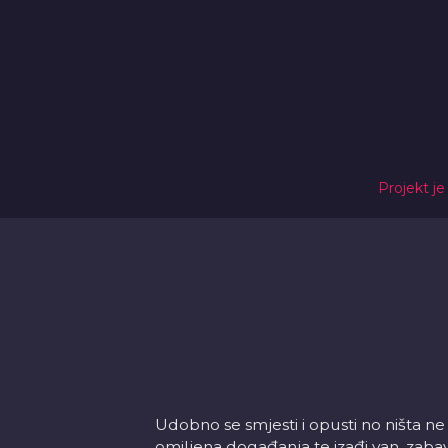
Projekt je
Udobno se smjesti i opusti no ništa ne
omiljena događanja te izađi van, zabavi s