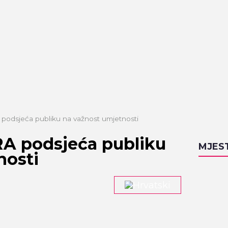
odsjeća publiku na važnost umjetnosti
A podsjeća publiku
MJES
nosti