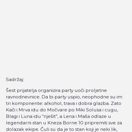
Sadržaj:
Šest prijatelja organizira party uoči proljetne
ravnodnevnice. Da bi party uspio, neophodne su im
tri komponente: alkohol, trava i dobra glazba. Zato
Kači i Mrva idu do Močvare po Miki Solusa i cugu,
Blagi i Luna idu “riješit”, a Lena i Maša odlaze u
legendarni stan u Kneza Borne 10 pripremiti sve za
dolazak ekipe. Čuli su da je to stan koji je neki lik,