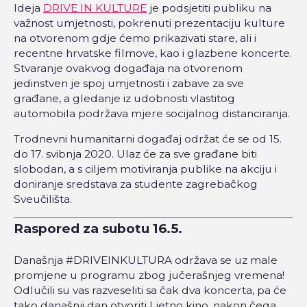
Ideja
DRIVE IN KULTURE
je podsjetiti publiku na
važnost umjetnosti, pokrenuti prezentaciju kulture
na otvorenom gdje ćemo prikazivati stare, ali i
recentne hrvatske filmove, kao i glazbene koncerte.
Stvaranje ovakvog događaja na otvorenom
jedinstven je spoj umjetnosti i zabave za sve
građane, a gledanje iz udobnosti vlastitog
automobila podržava mjere socijalnog distanciranja.
Trodnevni humanitarni događaj održat će se od 15.
do 17. svibnja 2020. Ulaz će za sve građane biti
slobodan, a s ciljem motiviranja publike na akciju i
doniranje sredstava za studente zagrebačkog
Sveučilišta.
Raspored za subotu 16.5.
Današnja #DRIVEINKULTURA održava se uz male
promjene u programu zbog jučerašnjeg vremena!
Odlučili su vas razveseliti sa čak dva koncerta, pa će
tako današnji dan otvoriti Ljetno kino, nakon čega