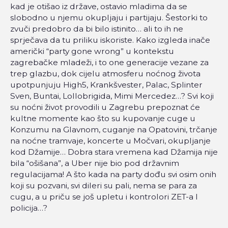
kad je otišao iz države, ostavio mladima da se
slobodno u njemu okupljaju i partijaju. Šestorki to
zvuči predobro da bi bilo istinito… ali to ih ne
sprječava da tu priliku iskoriste. Kako izgleda inače
američki “party gone wrong” u kontekstu
zagrebačke mladeži, i to one generacije vezane za
trep glazbu, dok cijelu atmosferu noćnog života
upotpunjuju High5, Krankšvester, Palac, Splinter
Sven, Buntai, Lollobrigida, Mimi Mercedez…? Svi koji
su noćni život provodili u Zagrebu prepoznat će
kultne momente kao što su kupovanje cuge u
Konzumu na Glavnom, cuganje na Opatovini, trčanje
na noćne tramvaje, koncerte u Močvari, okupljanje
kod Džamije… Dobra stara vremena kad Džamija nije
bila “ošišana”, a Uber nije bio pod državnim
regulacijama! A što kada na party dođu svi osim onih
koji su pozvani, svi dileri su pali, nema se para za
cugu, a u priču se još upletu i kontrolori ZET-a I
policija…?