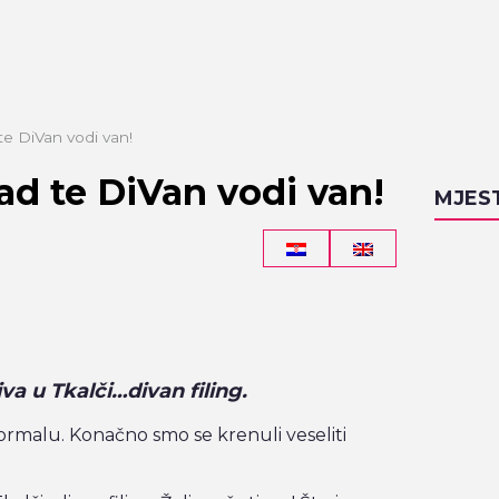
 te DiVan vodi van!
kad te DiVan vodi van!
MJES
va u Tkalči…divan filing.
ormalu. Konačno smo se krenuli veseliti