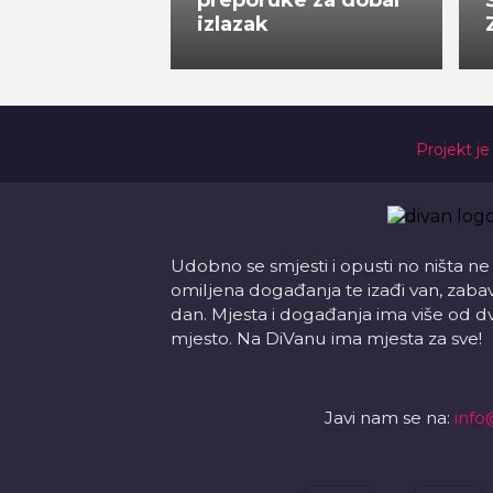
preporuke za dobar
izlazak
Projekt je
Udobno se smjesti i opusti no ništa ne
omiljena događanja te izađi van, zabavi s
dan. Mjesta i događanja ima više od d
mjesto. Na DiVanu ima mjesta za sve!
Javi nam se na:
info