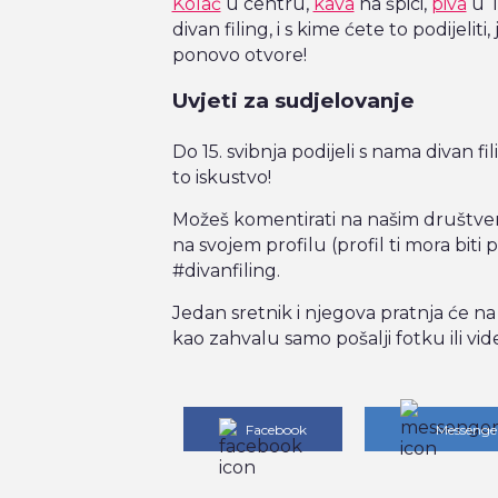
Kolač
u centru,
kava
na špici,
piva
u T
divan filing, i s kime ćete to podijeli
ponovo otvore!
Uvjeti za sudjelovanje
Do 15. svibnja podijeli s nama divan fili
to iskustvo!
Možeš komentirati na našim društv
na svojem profilu (profil ti mora biti p
#divanfiling.
Jedan sretnik i njegova pratnja će na
kao zahvalu samo pošalji fotku ili vid
Facebook
Messenge