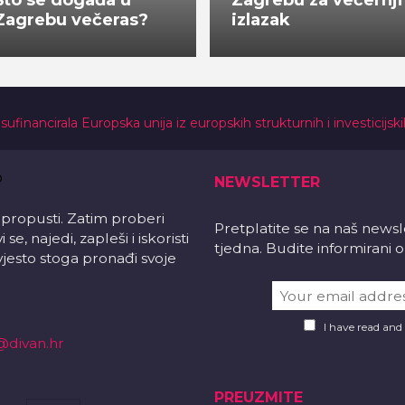
Što se događa u
Zagrebu za večernji
Zagrebu večeras?
izlazak
 sufinancirala Europska unija iz europskih strukturnih i investicijsk
NEWSLETTER
 propusti. Zatim proberi
Pretplatite se na naš news
e, najedi, zapleši i iskoristi
tjedna. Budite informirani
vjesto stoga pronađi svoje
I have read and
@divan.hr
PREUZMITE