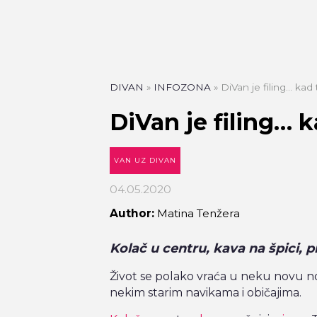
DIVAN
»
INFOZONA
»
DiVan je filing… kad
DiVan je filing… 
VAN UZ DIVAN
04.05.2020
Author:
Matina Tenžera
Kolač u centru, kava na špici, pi
Život se polako vraća u neku novu n
nekim starim navikama i običajima.