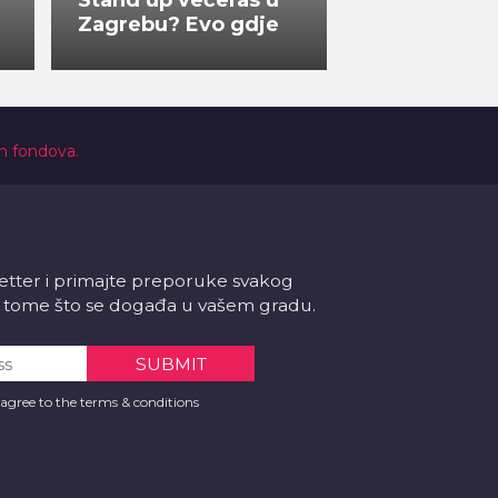
Stand up večeras u
Zagrebu? Evo gdje
ih fondova.
letter i primajte preporuke svakog
 o tome što se događa u vašem gradu.
 agree to the terms & conditions