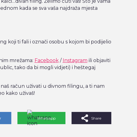
kalči…divan filing. Želimo čuti vas! Što je vama
ti, jednom kada se sva vaša najdraža mjesta
ng koji ti fali i označi osobu s kojom bi podijelio
enim mrežama:
Facebook
/
Instagram
ili objaviti
ublic, tako da bi mogli vidjeti) i heštegaj
 naš račun uživati u divnom filingu, a ti nam
eo kako uživaš!
r
Whatsapp
Share