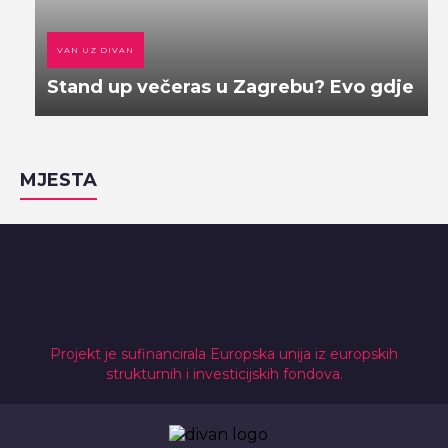
VAN UZ DIVAN
Stand up večeras u Zagrebu? Evo gdje
MJESTA
Projekt je sufinancirala Europska unija iz europskih
strukturnih i investicijskih fondova.