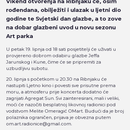
Vikend otvorenja na Ribnjaku će, osim
rođendana, obilježiti i ulazak u ljetni dio
godine te Svjetski dan glazbe, a to zove
na dobar glazbeni uvod u novu sezonu
Art parka
U petak 19. lipnja od 18 sati posjetitelji će uživati u
provjereno dobrom odabiru glazbe Jeffa
Jarunskog i Kune, čime će se pripremiti za
uzbudljivu subotu.
20. lipnja s početkom u 20.30 na Ribnjaku će
nastupiti Ljetno kino i povesti sve prisutne prema
moru, a atmosferu prije koncerta dodatno će
zagrijati Agregat Sun. Svi zainteresirani, mali i veliki,
moći će nazočiti besplatnoj likovnoj radionici pod
vodstvom Melite Omeragić OMart. Budući da je broj
polaznika ograničen, prijava je obvezna putem
om.art.radionice@gmail.com.