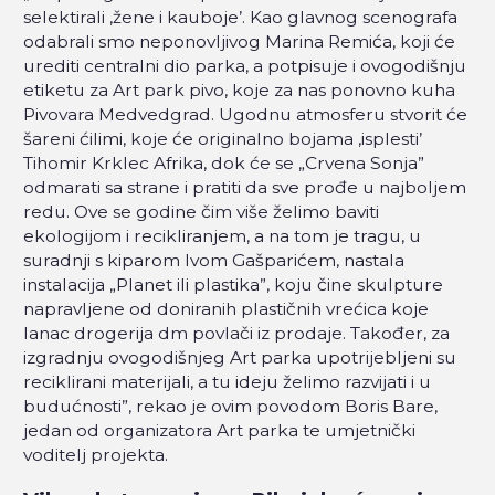
selektirali ‚žene i kauboje’. Kao glavnog scenografa
odabrali smo neponovljivog Marina Remića, koji će
urediti centralni dio parka, a potpisuje i ovogodišnju
etiketu za Art park pivo, koje za nas ponovno kuha
Pivovara Medvedgrad. Ugodnu atmosferu stvorit će
šareni ćilimi, koje će originalno bojama ‚isplesti’
Tihomir Krklec Afrika, dok će se „Crvena Sonja”
odmarati sa strane i pratiti da sve prođe u najboljem
redu. Ove se godine čim više želimo baviti
ekologijom i recikliranjem, a na tom je tragu, u
suradnji s kiparom Ivom Gašparićem, nastala
instalacija „Planet ili plastika”, koju čine skulpture
napravljene od doniranih plastičnih vrećica koje
lanac drogerija dm povlači iz prodaje. Također, za
izgradnju ovogodišnjeg Art parka upotrijebljeni su
reciklirani materijali, a tu ideju želimo razvijati i u
budućnosti”, rekao je ovim povodom Boris Bare,
jedan od organizatora Art parka te umjetnički
voditelj projekta.