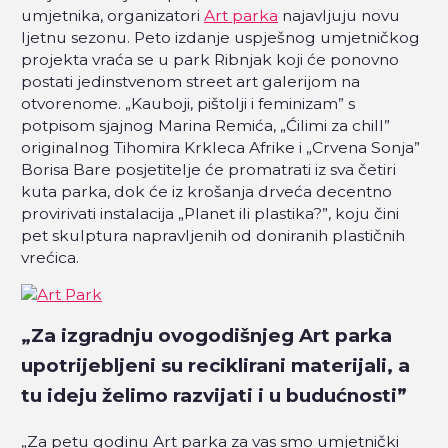
umjetnika, organizatori
Art parka
najavljuju novu
ljetnu sezonu. Peto izdanje uspješnog umjetničkog
projekta vraća se u park Ribnjak koji će ponovno
postati jedinstvenom street art galerijom na
otvorenome. „Kauboji, pištolji i feminizam” s
potpisom sjajnog Marina Remića, „Ćilimi za chill”
originalnog Tihomira Krkleca Afrike i „Crvena Sonja”
Borisa Bare posjetitelje će promatrati iz sva četiri
kuta parka, dok će iz krošanja drveća decentno
provirivati instalacija „Planet ili plastika?”, koju čini
pet skulptura napravljenih od doniranih plastičnih
vrećica.
„Za izgradnju ovogodišnjeg Art parka
upotrijebljeni su reciklirani materijali, a
tu ideju želimo razvijati i u budućnosti”
„Za petu godinu Art parka za vas smo umjetnički