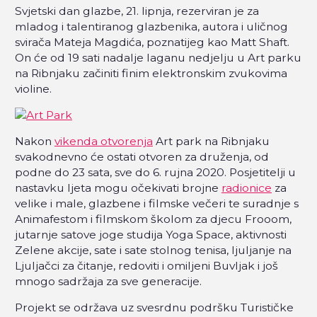
Svjetski dan glazbe, 21. lipnja, rezerviran je za
mladog i talentiranog glazbenika, autora i uličnog
svirača Mateja Magdića, poznatijeg kao Matt Shaft.
On će od 19 sati nadalje laganu nedjelju u Art parku
na Ribnjaku začiniti finim elektronskim zvukovima
violine.
Nakon
vikenda otvorenja
Art park na Ribnjaku
svakodnevno će ostati otvoren za druženja, od
podne do 23 sata, sve do 6. rujna 2020. Posjetitelji u
nastavku ljeta mogu očekivati brojne
radionice
za
velike i male, glazbene i filmske večeri te suradnje s
Animafestom i filmskom školom za djecu Frooom,
jutarnje satove joge studija Yoga Space, aktivnosti
Zelene akcije, sate i sate stolnog tenisa, ljuljanje na
Ljuljačci za čitanje, redoviti i omiljeni Buvljak i još
mnogo sadržaja za sve generacije.
Projekt se održava uz svesrdnu podršku Turističke