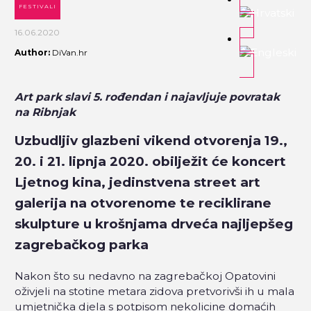
FESTIVALI
16.06.2020
Author:
DiVan.hr
Art park slavi 5. rođendan i najavljuje povratak
na Ribnjak
Uzbudljiv glazbeni vikend otvorenja 19.,
20. i 21. lipnja 2020. obilježit će koncert
Ljetnog kina, jedinstvena street art
galerija na otvorenome te reciklirane
skulpture u krošnjama drveća najljepšeg
zagrebačkog parka
Nakon što su nedavno na zagrebačkoj Opatovini
oživjeli na stotine metara zidova pretvorivši ih u mala
umjetnička djela s potpisom nekolicine domaćih