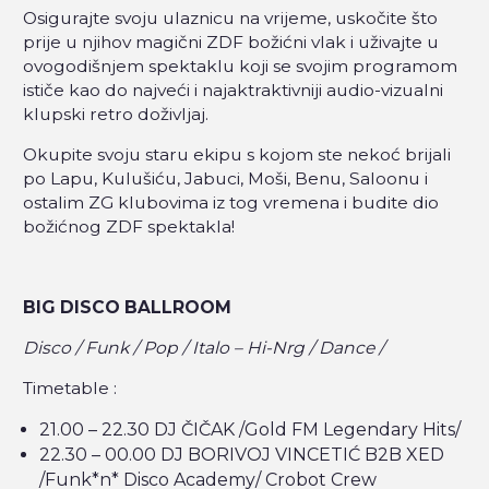
Osigurajte svoju ulaznicu na vrijeme, uskočite što
prije u njihov magični ZDF božićni vlak i uživajte u
ovogodišnjem spektaklu koji se svojim programom
ističe kao do najveći i najaktraktivniji audio-vizualni
klupski retro doživljaj.
Okupite svoju staru ekipu s kojom ste nekoć brijali
po Lapu, Kulušiću, Jabuci, Moši, Benu, Saloonu i
ostalim ZG klubovima iz tog vremena i budite dio
božićnog ZDF spektakla!
BIG DISCO BALLROOM
Disco / Funk / Pop / Italo – Hi-Nrg / Dance /
Timetable :
21.00 – 22.30 DJ ČIČAK /Gold FM Legendary Hits/
22.30 – 00.00 DJ BORIVOJ VINCETIĆ B2B XED
/Funk*n* Disco Academy/ Crobot Crew