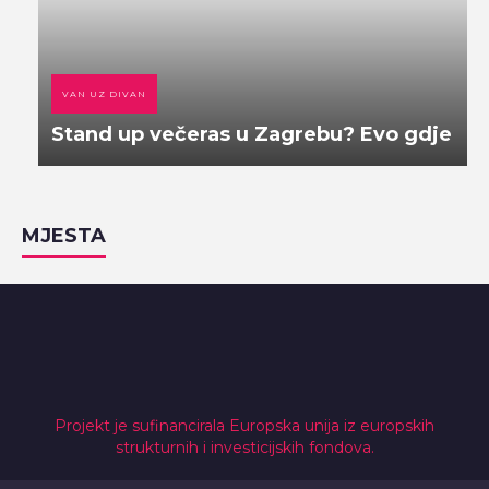
VAN UZ DIVAN
Stand up večeras u Zagrebu? Evo gdje
MJESTA
Projekt je sufinancirala Europska unija iz europskih
strukturnih i investicijskih fondova.