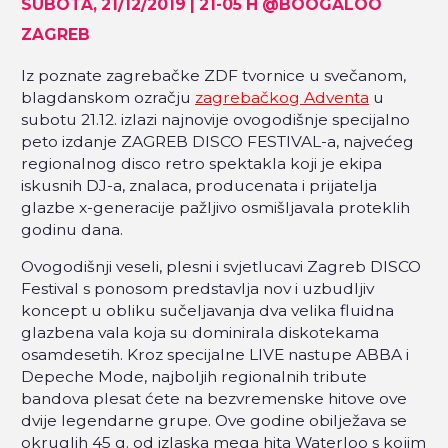
SUBOTA, 21/12/2019 | 21-05 H @BOOGALOO
ZAGREB
Iz poznate zagrebačke ZDF tvornice u svečanom,
blagdanskom ozračju
zagrebačkog Adventa
u
subotu 21.12. izlazi najnovije ovogodišnje specijalno
peto izdanje ZAGREB DISCO FESTIVAL-a, najvećeg
regionalnog disco retro spektakla koji je ekipa
iskusnih DJ-a, znalaca, producenata i prijatelja
glazbe x-generacije pažljivo osmišljavala proteklih
godinu dana.
Ovogodišnji veseli, plesni i svjetlucavi Zagreb DISCO
Festival s ponosom predstavlja nov i uzbudljiv
koncept u obliku sučeljavanja dva velika fluidna
glazbena vala koja su dominirala diskotekama
osamdesetih. Kroz specijalne LIVE nastupe ABBA i
Depeche Mode, najboljih regionalnih tribute
bandova plesat ćete na bezvremenske hitove ove
dvije legendarne grupe. Ove godine obilježava se
okruglih 45 g. od izlaska mega hita Waterloo s kojim