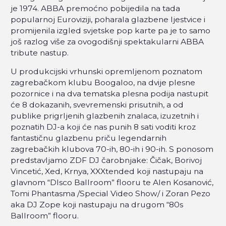
je 1974. ABBA premoćno pobijedila na tada
popularnoj Euroviziji, poharala glazbene ljestvice i
promijenila izgled svjetske pop karte pa je to samo
još razlog više za ovogodišnji spektakularni ABBA
tribute nastup.
U produkcijski vrhunski opremljenom poznatom
zagrebačkom klubu Boogaloo, na dvije plesne
pozornice i na dva tematska plesna podija nastupit
će 8 dokazanih, svevremenski prisutnih, a od
publike prigrljenih glazbenih znalaca, izuzetnih i
poznatih DJ-a koji će nas punih 8 sati voditi kroz
fantastičnu glazbenu priču legendarnih
zagrebačkih klubova 70-ih, 80-ih i 90-ih. S ponosom
predstavljamo ZDF DJ čarobnjake: Čičak, Borivoj
Vincetić, Xed, Krnya, XXXtended koji nastupaju na
glavnom “DIsco Ballroom” flooru te Alen Kosanović,
Tomi Phantasma /Special Video Show/ i Zoran Pezo
aka DJ Zope koji nastupaju na drugom “80s
Ballroom” flooru.