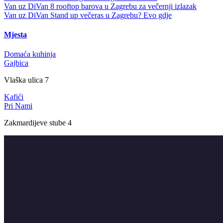
Van uz DiVan
8 rooftop barova u Zagrebu za večernji izlazak
Van uz DiVan
Stand up večeras u Zagrebu? Evo gdje
Mjesta
Domaća kuhinja
Gajbica
Vlaška ulica 7
Kafići
Pri Nami
Zakmardijeve stube 4