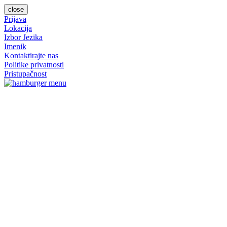
close
Prijava
Lokacija
Izbor Jezika
Imenik
Kontaktirajte nas
Politike privatnosti
Pristupačnost