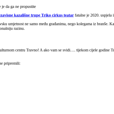
 je da ga ne propustite
zavisne kazališne trupe Triko cirkus teatar
fatalne je 2020. uspjela i
unovsku umjetnost ne samo među građanima, nego kolegama iz branše. K
nalniju razinu.
 Kulturnom centru Travno! A ako vam se svidi…. tijekom cijele godine Tri
 pripremili: