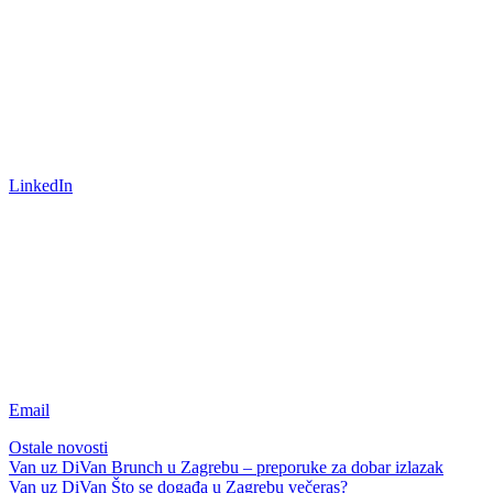
LinkedIn
Email
Ostale novosti
Van uz DiVan
Brunch u Zagrebu – preporuke za dobar izlazak
Van uz DiVan
Što se događa u Zagrebu večeras?