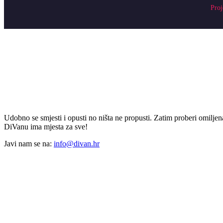
Proj
Udobno se smjesti i opusti no ništa ne propusti. Zatim proberi omiljena
DiVanu ima mjesta za sve!
Javi nam se na:
info@divan.hr