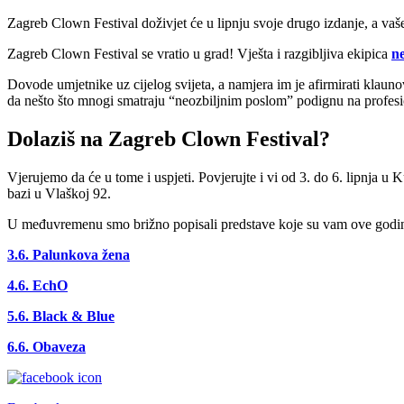
Zagreb Clown Festival doživjet će u lipnju svoje drugo izdanje, a vaše
Zagreb Clown Festival se vratio u grad! Vješta i razgibljiva ekipica
ne
Dovode umjetnike uz cijelog svijeta, a namjera im je afirmirati kla
da nešto što mnogi smatraju “neozbiljnim poslom” podignu na profesio
Dolaziš na Zagreb Clown Festival?
Vjerujemo da će u tome i uspjeti. Povjerujte i vi od 3. do 6. lipnja u
bazi u Vlaškoj 92.
U međuvremenu smo brižno popisali predstave koje su vam ove godine
3.6. Palunkova žena
4.6. EchO
5.6. Black & Blue
6.6. Obaveza