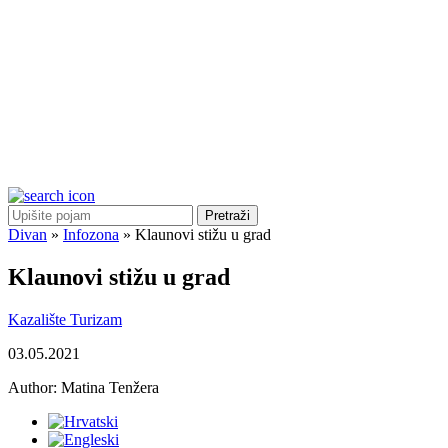
Pretraži
Divan
»
Infozona
»
Klaunovi stižu u grad
Klaunovi stižu u grad
Kazalište
Turizam
03.05.2021
Author:
Matina Tenžera