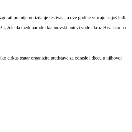
zgurati premijerno izdanje festivala, a ove godine vraćaju se još luđi.
ažu, žele da međunarodni klaunovski putevi vode i kroz Hrvatsku pa
ko cirkus teatar organizira predstave za odrasle i djecu u njihovoj