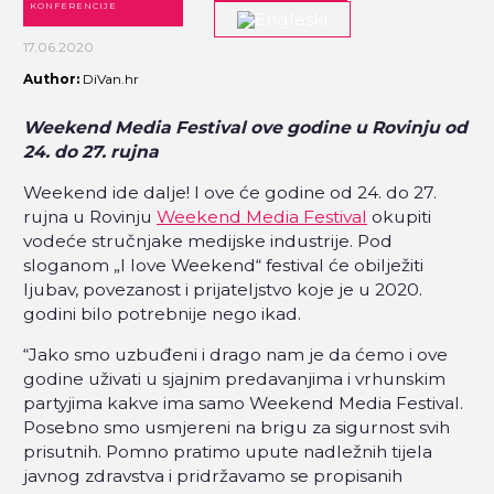
KONFERENCIJE
17.06.2020
Author:
DiVan.hr
Weekend Media Festival ove godine u Rovinju od
24. do 27. rujna
Weekend ide dalje! I ove će godine od 24. do 27.
rujna u Rovinju
Weekend Media Festival
okupiti
vodeće stručnjake medijske industrije. Pod
sloganom „I love Weekend“ festival će obilježiti
ljubav, povezanost i prijateljstvo koje je u 2020.
godini bilo potrebnije nego ikad.
“Jako smo uzbuđeni i drago nam je da ćemo i ove
godine uživati u sjajnim predavanjima i vrhunskim
partyjima kakve ima samo Weekend Media Festival.
Posebno smo usmjereni na brigu za sigurnost svih
prisutnih. Pomno pratimo upute nadležnih tijela
javnog zdravstva i pridržavamo se propisanih