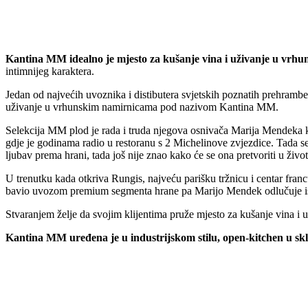
Kantina MM idealno je mjesto za kušanje vina i uživanje u vrh
intimnijeg karaktera.
Jedan od najvećih uvoznika i distibutera svjetskih poznatih prehramben
uživanje u vrhunskim namirnicama pod nazivom Kantina MM.
Selekcija MM plod je rada i truda njegova osnivača Marija Mendeka k
gdje je godinama radio u restoranu s 2 Michelinove zvjezdice. Tada se
ljubav prema hrani, tada još nije znao kako će se ona pretvoriti u život
U trenutku kada otkriva Rungis, najveću parišku tržnicu i centar fran
bavio uvozom premium segmenta hrane pa Marijo Mendek odlučuje iskori
Stvaranjem želje da svojim klijentima pruže mjesto za kušanje vina 
Kantina MM uređena je u industrijskom stilu, open-kitchen u sklo