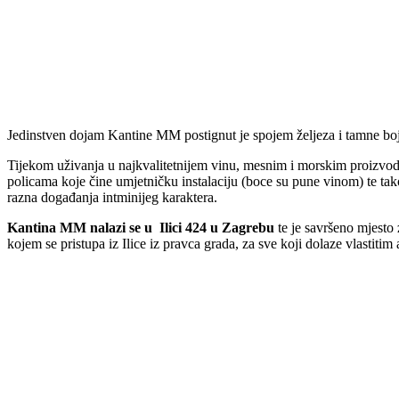
Jedinstven dojam Kantine MM postignut je spojem željeza i tamne boje 
Tijekom uživanja u najkvalitetnijem vinu, mesnim i morskim proizvod
policama koje čine umjetničku instalaciju (boce su pune vinom) te tak
razna događanja intminijeg karaktera.
Kantina MM nalazi se u Ilici 424 u Zagrebu
te je savršeno mjesto 
kojem se pristupa iz Ilice iz pravca grada, za sve koji dolaze vlast