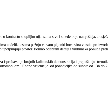
u kontrastu s toplijim nijansama sive i smeđe boje namještaja, a osjeća
ima te delikatesama pažnju će vam plijeniti boce vina vlastite proizv
o upotpunjuju prostor. Pomno odabrani detalji i vruhunska ponuda prehr
za isprobavanje brojnih kulinarskih demonstracija i prepuštanju trenutku
itim automobilom. Radno vrijeme je od ponedjeljka do subote od 13h do 