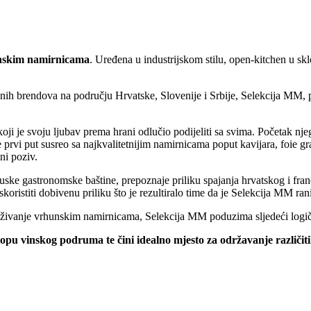
unskim namirnicama
. Uređena u industrijskom stilu, open-kitchen u sk
ih brendova na području Hrvatske, Slovenije i Srbije, Selekcija MM, pro
oji je svoju ljubav prema hrani odlučio podijeliti sa svima. Početak 
 prvi put susreo sa najkvalitetnijim namirnicama poput kavijara, foie g
ni poziv.
cuske gastronomske baštine, prepoznaje priliku spajanja hrvatskog i fra
stiti dobivenu priliku što je rezultiralo time da je Selekcija MM rani
i uživanje vrhunskim namirnicama, Selekcija MM poduzima sljedeći log
pu vinskog podruma te čini idealno mjesto za održavanje različitih