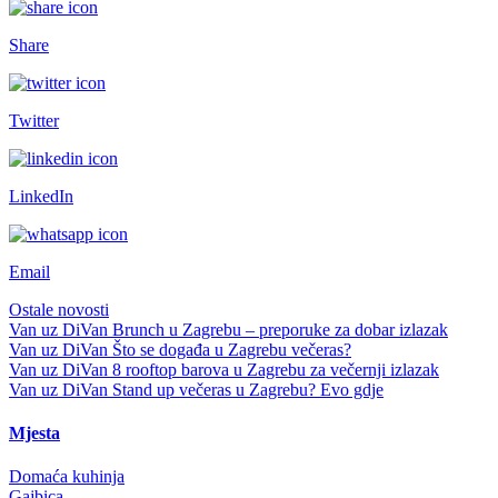
Share
Twitter
LinkedIn
Email
Ostale novosti
Van uz DiVan
Brunch u Zagrebu – preporuke za dobar izlazak
Van uz DiVan
Što se događa u Zagrebu večeras?
Van uz DiVan
8 rooftop barova u Zagrebu za večernji izlazak
Van uz DiVan
Stand up večeras u Zagrebu? Evo gdje
Mjesta
Domaća kuhinja
Gajbica