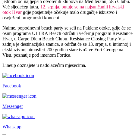
jednom od najljepših otvorenih klubova na Mediteranu, 585 Clubu.
Već sljedećeg jutra,
12. srpnja, putuje se na najsunčaniji hrvatski
otok Hvar
gdje posjetitelje očekuje malo drugačije iskustvo i
osvježeni programski koncept.
Naime, popodnevni beach party se seli na Paklene otoke, gdje će se
osim programa ULTRA Beach održati i večernji program Resistance
Hvar, u Carpe Diem Beach Clubu. Resistance Closing Party Vis
zadnja je destinacijska stanica, a održat će se 13. srpnja, u intimnoj i
ekskluzivnoj atmosferi 200 godina stare tvrđave Fort George na
Visu, poznatije pod imenom Fortica.
Lineup doznajete u nadolazećim mjesecima.
Facebook
Messenger
Whatsapp