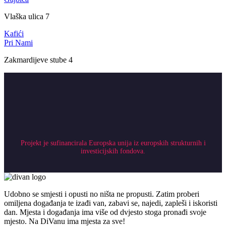
Vlaška ulica 7
Kafići
Pri Nami
Zakmardijeve stube 4
Projekt je sufinancirala Europska unija iz europskih strukturnih i
investicijskih fondova.
Udobno se smjesti i opusti no ništa ne propusti. Zatim proberi
omiljena događanja te izađi van, zabavi se, najedi, zapleši i iskoristi
dan. Mjesta i događanja ima više od dvjesto stoga pronađi svoje
mjesto. Na DiVanu ima mjesta za sve!