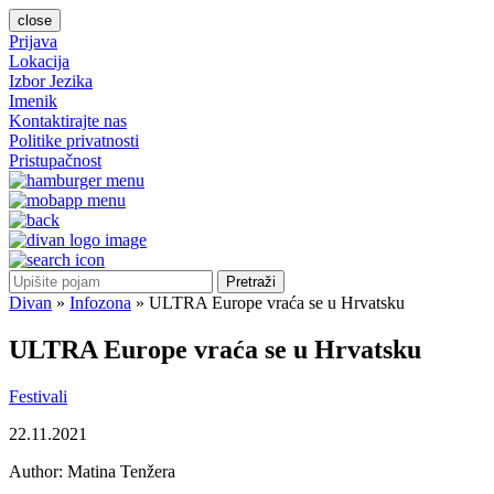
close
Prijava
Lokacija
Izbor Jezika
Imenik
Kontaktirajte nas
Politike privatnosti
Pristupačnost
Pretraži
Divan
»
Infozona
»
ULTRA Europe vraća se u Hrvatsku
ULTRA Europe vraća se u Hrvatsku
Festivali
22.11.2021
Author:
Matina Tenžera