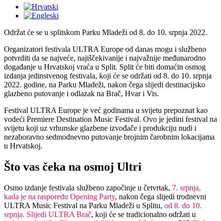
Održat će se u splitskom Parku Mladeži od 8. do 10. srpnja 2022.
Organizatori festivala ULTRA Europe od danas mogu i službeno
potvrditi da se najveće, najiščekivanije i najvažnije međunarodno
događanje u Hrvatskoj vraća u Split. Split će biti domaćin osmog
izdanja jedinstvenog festivala, koji će se održati od 8. do 10. srpnja
2022. godine, na Parku Mladeži, nakon čega slijedi destinacijsko
glazbeno putovanje i odlazak na Brač, Hvar i Vis.
Festival ULTRA Europe je već godinama u svijetu prepoznat kao
vodeći Premiere Destination Music Festival. Ovo je jedini festival na
svijetu koji uz vrhunske glazbene izvođače i produkciju nudi i
nezaboravno sedmodnevno putovanje brojnim čarobnim lokacijama
u Hrvatskoj.
Što vas čeka na osmoj Ultri
Osmo izdanje festivala službeno započinje u četvrtak,
7. srpnja,
kada je na rasporedu Opening Party
, nakon čega slijedi trodnevni
ULTRA Music Festival na Parku Mladeži u Splitu,
od 8. do 10.
srpnja. Slijedi ULTRA Brač
, koji će se tradicionalno održati u