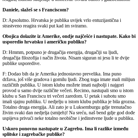
Daniele, slažeš se s Franciscom?
D: Apsolutno. Hrvatska je publika uvijek vrlo entuzijastična i
strastveno reagira svaki put kad im sviramo.
Obojica dolazite iz Amerike, ondje najčešće i nastupate. Kako bi
usporedio hrvatsku i američku publiku?
D: Hmmm, potpuno je drugačija energija, drugačiji su ljudi,
drugačija filozofija i način života. Nisam siguran ni jesu li te dvije
publike usporedive.
F: Dodao bih da je Amerika jednostavno prevelika. Ima puno
država, još više gradova i gomilu ljudi. Zbog toga imate mali milijun
različitih publika. U istom klubu možete imati najbolji i najgori
provod u samo dvije različite večeri. Recimo, nastupali smo u istom
klubu u San Franciscu tri večeri zaredom. U petak i subotu smo
imali sjajnu publiku. U nedjelju u istom klubu publika je bila grozna.
Totalno druga energija. Ali zato je u Luksemburgu gdje trenutačno
živim svaki dan nedjelja (smijeh)! Na sreću, naš bend gdje god dođe
uspijeva privući neke totalno neobične i jedinstvene ljude u publiku.
Uskoro ponovno nastupate u Zagrebu. Ima li razlike između
splitske i zagrebačke publike?