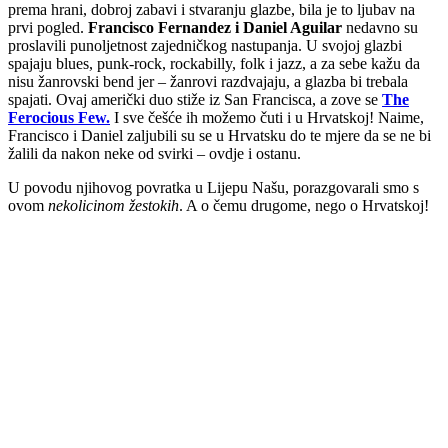
prema hrani, dobroj zabavi i stvaranju glazbe, bila je to ljubav na
prvi pogled.
Francisco Fernandez i Daniel Aguilar
nedavno su
proslavili punoljetnost zajedničkog nastupanja. U svojoj glazbi
spajaju blues, punk-rock, rockabilly, folk i jazz, a za sebe kažu da
nisu žanrovski bend jer – žanrovi razdvajaju, a glazba bi trebala
spajati. Ovaj američki duo stiže iz San Francisca, a zove se
The
Ferocious Few.
I sve češće ih možemo čuti i u Hrvatskoj! Naime,
Francisco i Daniel zaljubili su se u Hrvatsku do te mjere da se ne bi
žalili da nakon neke od svirki – ovdje i ostanu.
U povodu njihovog povratka u Lijepu Našu, porazgovarali smo s
ovom
nekolicinom žestokih
. A o čemu drugome, nego o Hrvatskoj!