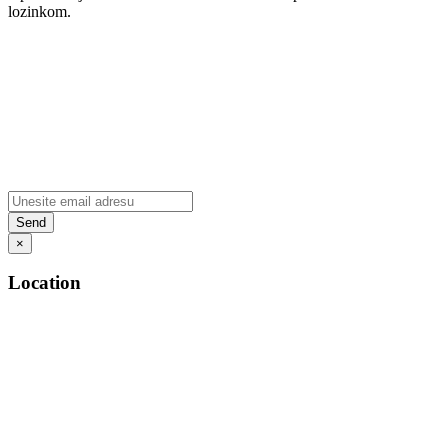
lozinkom.
×
Location