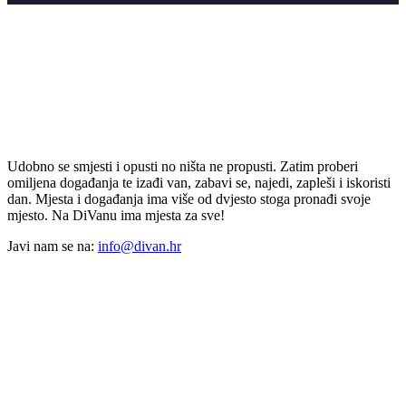
Udobno se smjesti i opusti no ništa ne propusti. Zatim proberi
omiljena događanja te izađi van, zabavi se, najedi, zapleši i iskoristi
dan. Mjesta i događanja ima više od dvjesto stoga pronađi svoje
mjesto. Na DiVanu ima mjesta za sve!
Javi nam se na:
info@divan.hr