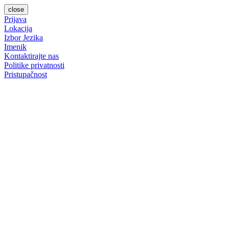
close
Prijava
Lokacija
Izbor Jezika
Imenik
Kontaktirajte nas
Politike privatnosti
Pristupačnost