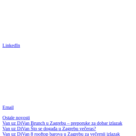
LinkedIn
Email
Ostale novosti
Van uz DiVan
Brunch u Zagrebu – preporuke za dobar izlazak
Van uz DiVan
Što se događa u Zagrebu večeras?
Van uz DiVan
8 rooftop barova u Zagrebu za večernji izlazak