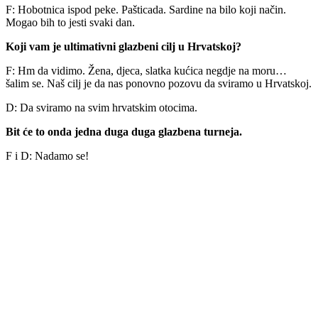
F: Hobotnica ispod peke. Pašticada. Sardine na bilo koji način.
Mogao bih to jesti svaki dan.
Koji vam je ultimativni glazbeni cilj u Hrvatskoj?
F: Hm da vidimo. Žena, djeca, slatka kućica negdje na moru…
šalim se. Naš cilj je da nas ponovno pozovu da sviramo u Hrvatskoj.
D: Da sviramo na svim hrvatskim otocima.
Bit će to onda jedna duga duga glazbena turneja.
F i D: Nadamo se!