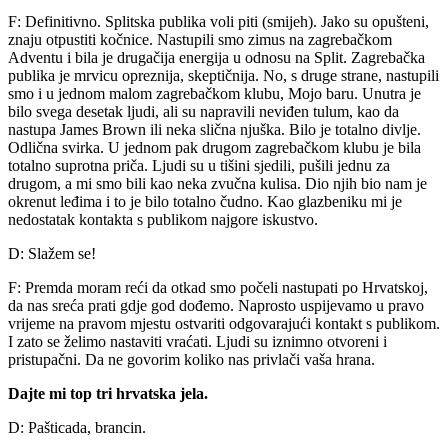
F: Definitivno. Splitska publika voli piti (smijeh). Jako su opušteni,
znaju otpustiti kočnice. Nastupili smo zimus na zagrebačkom
Adventu i bila je drugačija energija u odnosu na Split. Zagrebačka
publika je mrvicu opreznija, skeptičnija. No, s druge strane, nastupili
smo i u jednom malom zagrebačkom klubu, Mojo baru. Unutra je
bilo svega desetak ljudi, ali su napravili neviđen tulum, kao da
nastupa James Brown ili neka slična njuška. Bilo je totalno divlje.
Odlična svirka. U jednom pak drugom zagrebačkom klubu je bila
totalno suprotna priča. Ljudi su u tišini sjedili, pušili jednu za
drugom, a mi smo bili kao neka zvučna kulisa. Dio njih bio nam je
okrenut leđima i to je bilo totalno čudno. Kao glazbeniku mi je
nedostatak kontakta s publikom najgore iskustvo.
D: Slažem se!
F: Premda moram reći da otkad smo počeli nastupati po Hrvatskoj,
da nas sreća prati gdje god dođemo. Naprosto uspijevamo u pravo
vrijeme na pravom mjestu ostvariti odgovarajući kontakt s publikom.
I zato se želimo nastaviti vraćati. Ljudi su iznimno otvoreni i
pristupačni. Da ne govorim koliko nas privlači vaša hrana.
Dajte mi top tri hrvatska jela.
D: Pašticada, brancin.