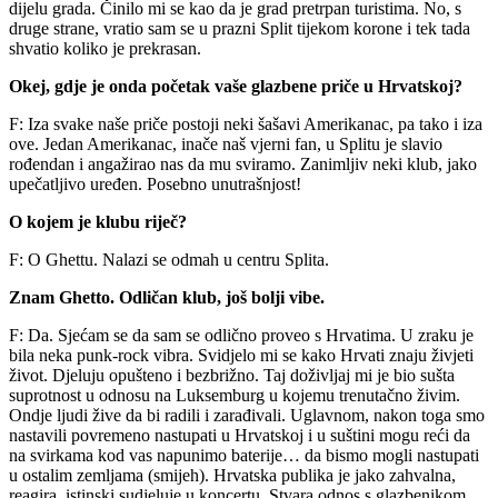
dijelu grada. Činilo mi se kao da je grad pretrpan turistima. No, s
druge strane, vratio sam se u prazni Split tijekom korone i tek tada
shvatio koliko je prekrasan.
Okej, gdje je onda početak vaše glazbene priče u Hrvatskoj?
F: Iza svake naše priče postoji neki šašavi Amerikanac, pa tako i iza
ove. Jedan Amerikanac, inače naš vjerni fan, u Splitu je slavio
rođendan i angažirao nas da mu sviramo. Zanimljiv neki klub, jako
upečatljivo uređen. Posebno unutrašnjost!
O kojem je klubu riječ?
F: O Ghettu. Nalazi se odmah u centru Splita.
Znam Ghetto. Odličan klub, još bolji vibe.
F: Da. Sjećam se da sam se odlično proveo s Hrvatima. U zraku je
bila neka punk-rock vibra. Svidjelo mi se kako Hrvati znaju živjeti
život. Djeluju opušteno i bezbrižno. Taj doživljaj mi je bio sušta
suprotnost u odnosu na Luksemburg u kojemu trenutačno živim.
Ondje ljudi žive da bi radili i zarađivali. Uglavnom, nakon toga smo
nastavili povremeno nastupati u Hrvatskoj i u suštini mogu reći da
na svirkama kod vas napunimo baterije… da bismo mogli nastupati
u ostalim zemljama (smijeh). Hrvatska publika je jako zahvalna,
reagira, istinski sudjeluje u koncertu. Stvara odnos s glazbenikom.