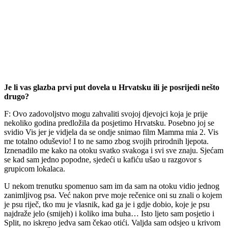
Je li vas glazba prvi put dovela u Hrvatsku ili je posrijedi nešto
drugo?
F: Ovo zadovoljstvo mogu zahvaliti svojoj djevojci koja je prije
nekoliko godina predložila da posjetimo Hrvatsku. Posebno joj se
svidio Vis jer je vidjela da se ondje snimao film Mamma mia 2. Vis
me totalno oduševio! I to ne samo zbog svojih prirodnih ljepota.
Iznenadilo me kako na otoku svatko svakoga i svi sve znaju. Sjećam
se kad sam jedno popodne, sjedeći u kafiću ušao u razgovor s
grupicom lokalaca.
U nekom trenutku spomenuo sam im da sam na otoku vidio jednog
zanimljivog psa. Već nakon prve moje rečenice oni su znali o kojem
je psu riječ, tko mu je vlasnik, kad ga je i gdje dobio, koje je psu
najdraže jelo (smijeh) i koliko ima buha… Isto ljeto sam posjetio i
Split, no iskreno jedva sam čekao otići. Valjda sam odsjeo u krivom