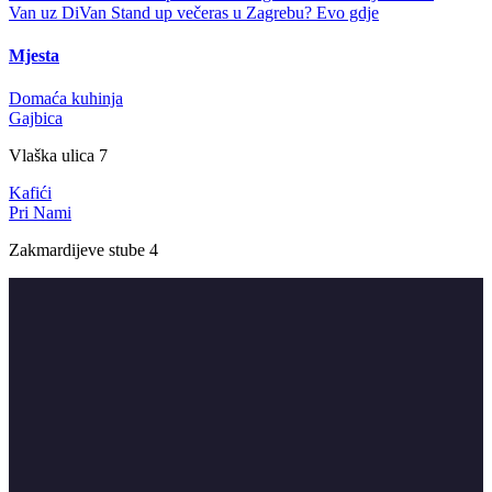
Van uz DiVan
Stand up večeras u Zagrebu? Evo gdje
Mjesta
Domaća kuhinja
Gajbica
Vlaška ulica 7
Kafići
Pri Nami
Zakmardijeve stube 4