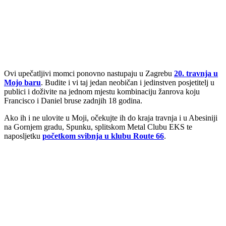
Ovi upečatljivi momci ponovno nastupaju u Zagrebu
20. travnja u
Mojo baru
. Budite i vi taj jedan neobičan i jedinstven posjetitelj u
publici i doživite na jednom mjestu kombinaciju žanrova koju
Francisco i Daniel bruse zadnjih 18 godina.
Ako ih i ne ulovite u Moji, očekujte ih do kraja travnja i u Abesiniji
na Gornjem gradu, Spunku, splitskom Metal Clubu EKS te
naposljetku
početkom svibnja u klubu Route 66
.