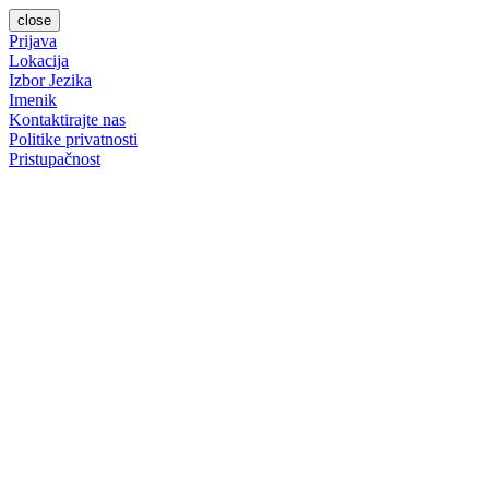
close
Prijava
Lokacija
Izbor Jezika
Imenik
Kontaktirajte nas
Politike privatnosti
Pristupačnost