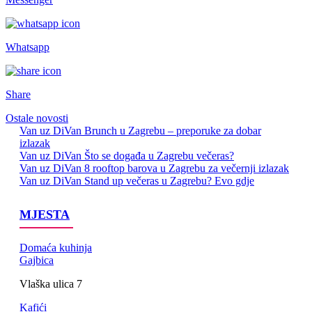
Whatsapp
Share
Ostale novosti
Van uz DiVan
Brunch u Zagrebu – preporuke za dobar
izlazak
Van uz DiVan
Što se događa u Zagrebu večeras?
Van uz DiVan
8 rooftop barova u Zagrebu za večernji izlazak
Van uz DiVan
Stand up večeras u Zagrebu? Evo gdje
MJESTA
Domaća kuhinja
Gajbica
Vlaška ulica 7
Kafići