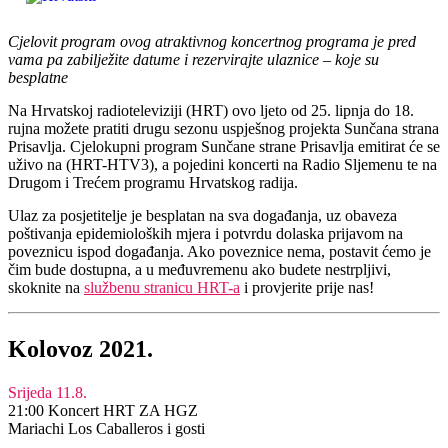
Cjelovit program ovog atraktivnog koncertnog programa je pred
vama pa zabilježite datume i rezervirajte ulaznice – koje su
besplatne
Na Hrvatskoj radioteleviziji (HRT) ovo ljeto od 25. lipnja do 18.
rujna možete pratiti drugu sezonu uspješnog projekta Sunčana strana
Prisavlja. Cjelokupni program Sunčane strane Prisavlja emitirat će se
uživo na (HRT-HTV3), a pojedini koncerti na Radio Sljemenu te na
Drugom i Trećem programu Hrvatskog radija.
Ulaz za posjetitelje je besplatan na sva događanja, uz obaveza
poštivanja epidemioloških mjera i potvrdu dolaska prijavom na
poveznicu ispod događanja. Ako poveznice nema, postavit ćemo je
čim bude dostupna, a u međuvremenu ako budete nestrpljivi,
skoknite na
službenu stranicu HRT-a
i provjerite prije nas!
Kolovoz 2021.
Srijeda 11.8.
21:00 Koncert HRT ZA HGZ
Mariachi Los Caballeros i gosti