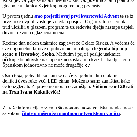
Kukuljevića gdje se nalazi nekoliko kućica, pozornica, ali i platno za
gledanje utakmica Svjetskog nogometnog prvenstva.
U prvom tjednu
smo posjetili ovaj prvi kvartovski Advent
te se iz
prve ruke uvjerili zašto je vrijedan posjeta. Organizatori su veliki
trud uložili i u glazbeni program te uz redovite dječje nastupe uspjeli
dovući i zvučna glazbena imena.
Recimo dan nakon utakmice zapjevat će Gelato Sisters. A večeras će
sve nogometne fanove u poluvremenu nabrijati
legenda hip hop
scene u Hrvatskoj, Stoka
. Međutim i prije i poslije utakmice
očekujte bendovske nastupe uz neizostavan rekvizit – baklje. Jer u
Španskom jednostavno ne može drugačije 🙂
Osim toga, pohvalili su nam se da će za polufinalnu utakmicu
donijeti dvostruko veći LED ekran. Možemo samo zamišljati kako
će to izgledati. Zapravo ne moramo zamišljati.
Vidimo se od 20 sati
na Trgu Ivana Kukuljevića!
Za više informacija o svemu što nogometno-adventska ludnica nose
sa sobom
čitate u našem šarmantnom adventskom vodiču
.