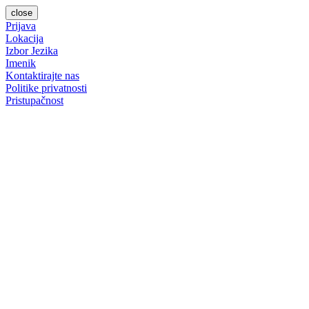
close
Prijava
Lokacija
Izbor Jezika
Imenik
Kontaktirajte nas
Politike privatnosti
Pristupačnost