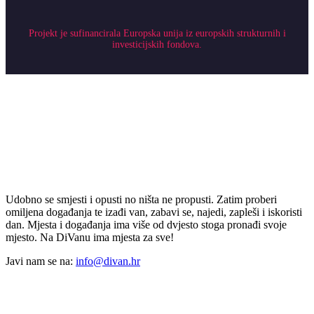
Projekt je sufinancirala Europska unija iz europskih strukturnih i
investicijskih fondova.
Udobno se smjesti i opusti no ništa ne propusti. Zatim proberi
omiljena događanja te izađi van, zabavi se, najedi, zapleši i iskoristi
dan. Mjesta i događanja ima više od dvjesto stoga pronađi svoje
mjesto. Na DiVanu ima mjesta za sve!
Javi nam se na:
info@divan.hr