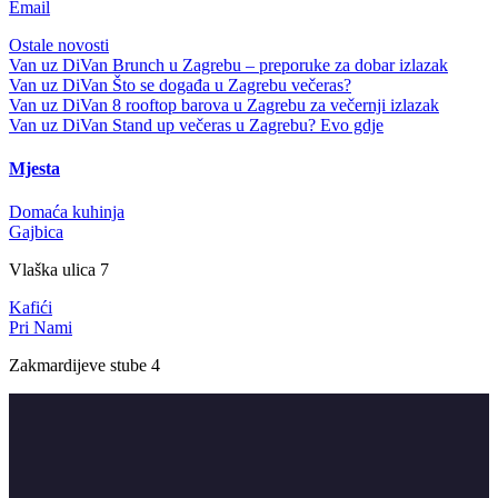
Email
Ostale novosti
Van uz DiVan
Brunch u Zagrebu – preporuke za dobar izlazak
Van uz DiVan
Što se događa u Zagrebu večeras?
Van uz DiVan
8 rooftop barova u Zagrebu za večernji izlazak
Van uz DiVan
Stand up večeras u Zagrebu? Evo gdje
Mjesta
Domaća kuhinja
Gajbica
Vlaška ulica 7
Kafići
Pri Nami
Zakmardijeve stube 4