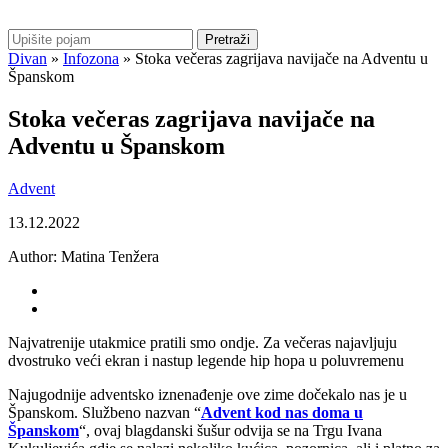
Pretraži
Divan
»
Infozona
»
Stoka večeras zagrijava navijače na Adventu u
Španskom
Stoka večeras zagrijava navijače na
Adventu u Španskom
Advent
13.12.2022
Author:
Matina Tenžera
Najvatrenije utakmice pratili smo ondje. Za večeras najavljuju
dvostruko veći ekran i nastup legende hip hopa u poluvremenu
Najugodnije adventsko iznenađenje ove zime dočekalo nas je u
Španskom. Službeno nazvan “
Advent kod nas doma u
Španskom
“, ovaj blagdanski šušur odvija se na Trgu Ivana