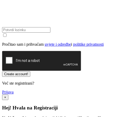
Pročitao sam i prihvaćam
uvjete i odredbe
i
politike privatnosti
Već ste registrirani?
Prijava
×
Hej! Hvala na Registraciji