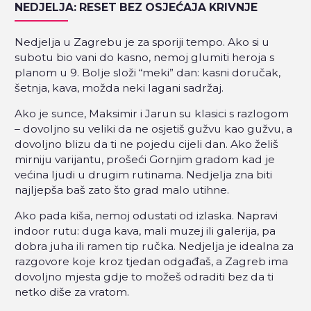
NEDJELJA: RESET BEZ OSJEĆAJA KRIVNJE
Nedjelja u Zagrebu je za sporiji tempo. Ako si u
subotu bio vani do kasno, nemoj glumiti heroja s
planom u 9. Bolje složi “meki” dan: kasni doručak,
šetnja, kava, možda neki lagani sadržaj.
Ako je sunce, Maksimir i Jarun su klasici s razlogom
– dovoljno su veliki da ne osjetiš gužvu kao gužvu, a
dovoljno blizu da ti ne pojedu cijeli dan. Ako želiš
mirniju varijantu, prošeći Gornjim gradom kad je
većina ljudi u drugim rutinama. Nedjelja zna biti
najljepša baš zato što grad malo utihne.
Ako pada kiša, nemoj odustati od izlaska. Napravi
indoor rutu: duga kava, mali muzej ili galerija, pa
dobra juha ili ramen tip ručka. Nedjelja je idealna za
razgovore koje kroz tjedan odgađaš, a Zagreb ima
dovoljno mjesta gdje to možeš odraditi bez da ti
netko diše za vratom.