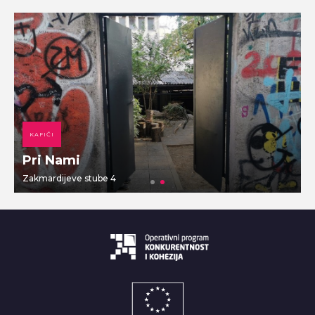
KAFIĆI
Pri Nami
Zakmardijeve stube 4
V