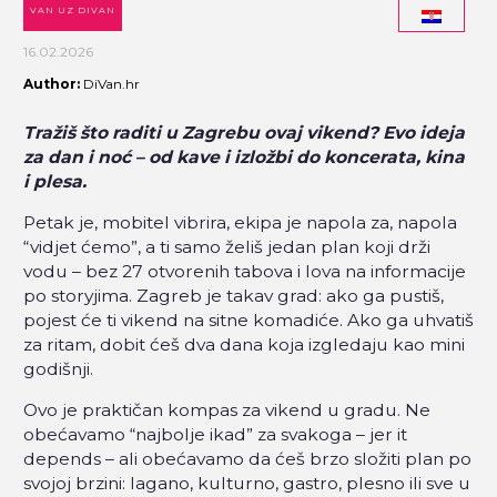
VAN UZ DIVAN
16.02.2026
Author:
DiVan.hr
Tražiš što raditi u Zagrebu ovaj vikend? Evo ideja
za dan i noć – od kave i izložbi do koncerata, kina
i plesa.
Petak je, mobitel vibrira, ekipa je napola za, napola
“vidjet ćemo”, a ti samo želiš jedan plan koji drži
vodu – bez 27 otvorenih tabova i lova na informacije
po storyjima. Zagreb je takav grad: ako ga pustiš,
pojest će ti vikend na sitne komadiće. Ako ga uhvatiš
za ritam, dobit ćeš dva dana koja izgledaju kao mini
godišnji.
Ovo je praktičan kompas za vikend u gradu. Ne
obećavamo “najbolje ikad” za svakoga – jer it
depends – ali obećavamo da ćeš brzo složiti plan po
svojoj brzini: lagano, kulturno, gastro, plesno ili sve u