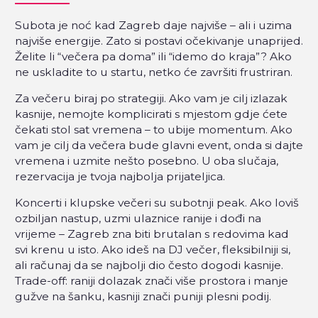
Subota je noć kad Zagreb daje najviše – ali i uzima
najviše energije. Zato si postavi očekivanje unaprijed.
Želite li “večera pa doma” ili “idemo do kraja”? Ako
ne uskladite to u startu, netko će završiti frustriran.
Za večeru biraj po strategiji. Ako vam je cilj izlazak
kasnije, nemojte komplicirati s mjestom gdje ćete
čekati stol sat vremena – to ubije momentum. Ako
vam je cilj da večera bude glavni event, onda si dajte
vremena i uzmite nešto posebno. U oba slučaja,
rezervacija je tvoja najbolja prijateljica.
Koncerti i klupske večeri su subotnji peak. Ako loviš
ozbiljan nastup, uzmi ulaznice ranije i dođi na
vrijeme – Zagreb zna biti brutalan s redovima kad
svi krenu u isto. Ako ideš na DJ večer, fleksibilniji si,
ali računaj da se najbolji dio često dogodi kasnije.
Trade-off: raniji dolazak znači više prostora i manje
gužve na šanku, kasniji znači puniji plesni podij.