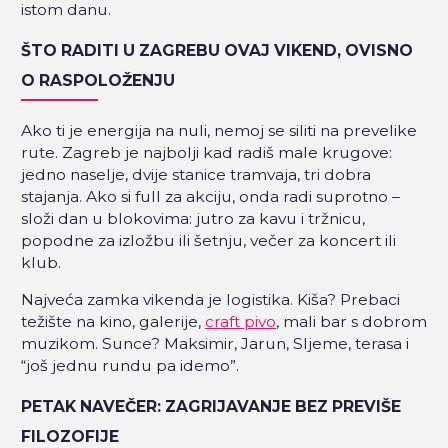
istom danu.
ŠTO RADITI U ZAGREBU OVAJ VIKEND, OVISNO
O RASPOLOŽENJU
Ako ti je energija na nuli, nemoj se siliti na prevelike
rute. Zagreb je najbolji kad radiš male krugove:
jedno naselje, dvije stanice tramvaja, tri dobra
stajanja. Ako si full za akciju, onda radi suprotno –
složi dan u blokovima: jutro za kavu i tržnicu,
popodne za izložbu ili šetnju, večer za koncert ili
klub.
Najveća zamka vikenda je logistika. Kiša? Prebaci
težište na kino, galerije,
craft pivo
, mali bar s dobrom
muzikom. Sunce? Maksimir, Jarun, Sljeme, terasa i
“još jednu rundu pa idemo”.
PETAK NAVEČER: ZAGRIJAVANJE BEZ PREVIŠE
FILOZOFIJE