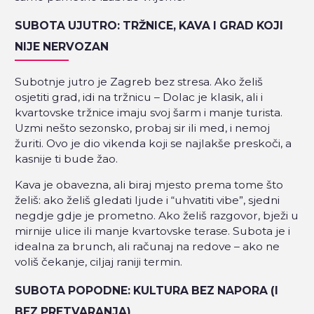
SUBOTA UJUTRO: TRŽNICE, KAVA I GRAD KOJI
NIJE NERVOZAN
Subotnje jutro je Zagreb bez stresa. Ako želiš
osjetiti grad, idi na tržnicu – Dolac je klasik, ali i
kvartovske tržnice imaju svoj šarm i manje turista.
Uzmi nešto sezonsko, probaj sir ili med, i nemoj
žuriti. Ovo je dio vikenda koji se najlakše preskoči, a
kasnije ti bude žao.
Kava je obavezna, ali biraj mjesto prema tome što
želiš: ako želiš gledati ljude i “uhvatiti vibe”, sjedni
negdje gdje je prometno. Ako želiš razgovor, bježi u
mirnije ulice ili manje kvartovske terase. Subota je i
idealna za brunch, ali računaj na redove – ako ne
voliš čekanje, ciljaj raniji termin.
SUBOTA POPODNE: KULTURA BEZ NAPORA (I
BEZ PRETVARANJA)