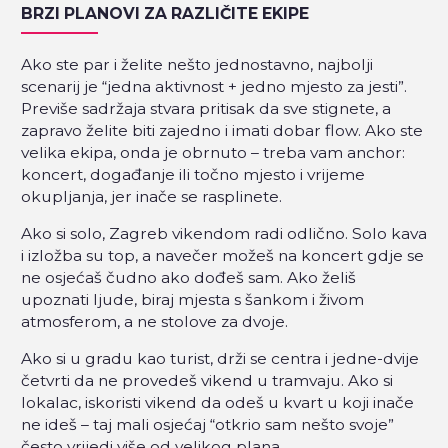
BRZI PLANOVI ZA RAZLIČITE EKIPE
Ako ste par i želite nešto jednostavno, najbolji
scenarij je “jedna aktivnost + jedno mjesto za jesti”.
Previše sadržaja stvara pritisak da sve stignete, a
zapravo želite biti zajedno i imati dobar flow. Ako ste
velika ekipa, onda je obrnuto – treba vam anchor:
koncert, događanje ili točno mjesto i vrijeme
okupljanja, jer inače se rasplinete.
Ako si solo, Zagreb vikendom radi odlično. Solo kava
i izložba su top, a navečer možeš na koncert gdje se
ne osjećaš čudno ako dođeš sam. Ako želiš
upoznati ljude, biraj mjesta s šankom i živom
atmosferom, a ne stolove za dvoje.
Ako si u gradu kao turist, drži se centra i jedne-dvije
četvrti da ne provedeš vikend u tramvaju. Ako si
lokalac, iskoristi vikend da odeš u kvart u koji inače
ne ideš – taj mali osjećaj “otkrio sam nešto svoje”
često vrijedi više od velikog plana.