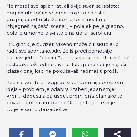
Ne moraš sve isplanirati, ali dvije stvari se isplate:
dogovorite točno vrijeme i mjesto nalaska, i
unaprijed odlučite želite li after ili ne. Time
izbjegneš najčešći scenarij – pola ekipe je gladno,
pola je umorno, a svi stoje na uglu i scrollaju.
Drugi trik je budžet. Vikend može biti skup ako
radiš sve spontano. Ako želiš proći pametnije,
napravi jednu “glavnu” potrošnju (koncert ili večera)
i ostatak složi jednostavnije. I da, ponekad je najjači
izlazak onaj kad ne pokušavaš nadmašiti prošli.
Kad se sve zbroji, Zagreb vikendom nije problem
ideja – problem je odabira. Izaberi jedan smjer,
kreni, i dopusti si da usput promijeniš plan ako te
povuče dobra atmosfera. Grad je tu, radi svoje –
tvoje je samo da izađeš van.