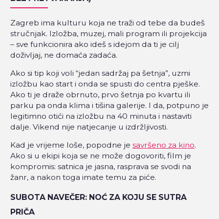
Zagreb ima kulturu koja ne traži od tebe da budeš
stručnjak. Izložba, muzej, mali program ili projekcija
– sve funkcionira ako ideš s idejom da ti je cilj
doživljaj, ne domaća zadaća.
Ako si tip koji voli “jedan sadržaj pa šetnja”, uzmi
izložbu kao start i onda se spusti do centra pješke.
Ako ti je draže obrnuto, prvo šetnja po kvartu ili
parku pa onda klima i tišina galerije. I da, potpuno je
legitimno otići na izložbu na 40 minuta i nastaviti
dalje. Vikend nije natjecanje u izdržljivosti.
Kad je vrijeme loše, popodne je
savršeno za kino
.
Ako si u ekipi koja se ne može dogovoriti, film je
kompromis: satnica je jasna, rasprava se svodi na
žanr, a nakon toga imate temu za piće.
SUBOTA NAVEČER: NOĆ ZA KOJU SE SUTRA
PRIČA