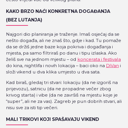
KAKO BRZO NAĆI KONKRETNA DOGAĐANJA
(BEZ LUTANJA)
Najgori dio planiranja je traženje. Imaš osjećaj da se
nešto događa, ali ne znaš što, gdje i kad. Tu pomaže
da se držiš jedne baze koja pokriva i događanja i
mjesta, pa samo filtriraš po danu i tipu izlaska. Ako
želiš sve na jednom mjestu – od
koncerata i festivala
do kina, nightlifa i novih lokacija – baci oko na
DiVan
i
složi vikend u dva klika umjesto u dva sata.
Kad biraš, gledaj tri stvari: lokaciju (da ne izgoriš na
prijevozu), satnicu (da ne propadne večer zbog
krivog starta) i vibe (da ne završiš na mjestu koje je
“super”, ali ne za vas). Zagreb je pun dobrih stvari, ali
nisu sve za isti tip večeri.
MALI TRIKOVI KOJI SPAŠAVAJU VIKEND