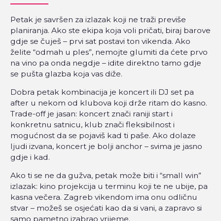
Petak je savršen za izlazak koji ne traži previše
planiranja. Ako ste ekipa koja voli pričati, biraj barove
gdje se čuješ – prvi sat postavi ton vikenda. Ako
želite “odmah u ples”, nemojte glumiti da ćete prvo
na vino pa onda negdje – idite direktno tamo gdje
se pušta glazba koja vas diže.
Dobra petak kombinacija je koncert ili DJ set pa
after u nekom od klubova koji drže ritam do kasno.
Trade-off je jasan: koncert znači raniji start i
konkretnu satnicu, klub znači fleksibilnost i
mogućnost da se pojaviš kad ti paše. Ako dolaze
ljudi izvana, koncert je bolji anchor – svima je jasno
gdje i kad.
Ako ti se ne da gužva, petak može biti i “small win”
izlazak: kino projekcija u terminu koji te ne ubije, pa
kasna večera. Zagreb vikendom ima onu odličnu
stvar – možeš se osjećati kao da si vani, a zapravo si
samo pametno izabrao vrijeme.