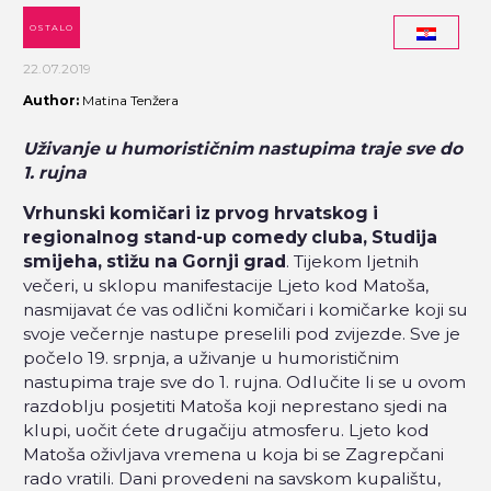
OSTALO
22.07.2019
Author:
Matina Tenžera
Uživanje u humorističnim nastupima traje sve do
1. rujna
Vrhunski komičari iz prvog hrvatskog i
regionalnog stand-up comedy cluba, Studija
smijeha, stižu na Gornji grad
. Tijekom ljetnih
večeri, u sklopu manifestacije Ljeto kod Matoša,
nasmijavat će vas odlični komičari i komičarke koji su
svoje večernje nastupe preselili pod zvijezde.
Sve je
počelo 19. srpnja, a uživanje u humorističnim
nastupima traje sve do 1. rujna. Odlučite li se u ovom
razdoblju posjetiti Matoša koji neprestano sjedi na
klupi, uočit ćete drugačiju atmosferu. Ljeto kod
Matoša oživljava vremena u koja bi se Zagrepčani
rado vratili. Dani provedeni na savskom kupalištu,