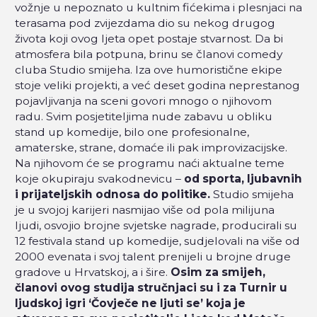
vožnje u nepoznato u kultnim fićekima i plesnjaci na
terasama pod zvijezdama dio su nekog drugog
života koji ovog ljeta opet postaje stvarnost.
Da bi
atmosfera bila potpuna, brinu se članovi comedy
cluba Studio smijeha. Iza ove humoristične ekipe
stoje veliki projekti, a već deset godina neprestanog
pojavljivanja na sceni govori mnogo o njihovom
radu.
Svim posjetiteljima nude zabavu u obliku
stand up komedije, bilo one profesionalne,
amaterske, strane, domaće ili pak improvizacijske.
Na njihovom će se programu naći aktualne teme
koje okupiraju svakodnevicu –
od sporta, ljubavnih
i prijateljskih odnosa do politike.
Studio smijeha
je u svojoj karijeri nasmijao više od pola milijuna
ljudi, osvojio brojne svjetske nagrade, producirali su
12 festivala stand up komedije, sudjelovali na više od
2000 evenata i svoj talent prenijeli u brojne druge
gradove u Hrvatskoj, a i šire.
Osim za smijeh,
članovi ovog studija stručnjaci su i za Turnir u
ljudskoj igri ‘Čovječe ne ljuti se’ koja je