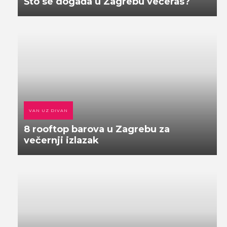
Što se događa u Zagrebu večeras?
VAN UZ DIVAN
8 rooftop barova u Zagrebu za
večernji izlazak