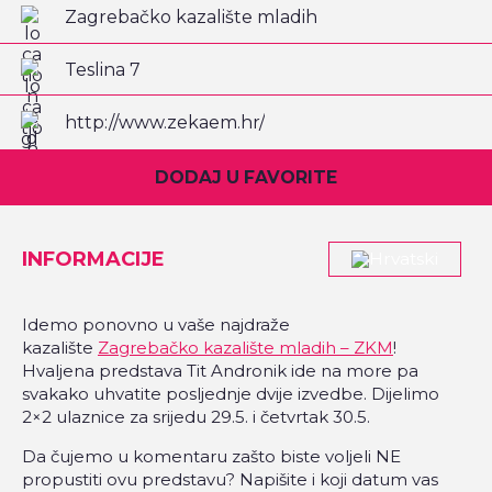
Zagrebačko kazalište mladih
Teslina 7
http://www.zekaem.hr/
DODAJ U FAVORITE
INFORMACIJE
Idemo ponovno u vaše najdraže
kazalište
Zagrebačko kazalište mladih – ZKM
!
Hvaljena predstava Tit Andronik ide na more pa
svakako uhvatite posljednje dvije izvedbe. Dijelimo
2×2 ulaznice za srijedu 29.5. i četvrtak 30.5.
Da čujemo u komentaru zašto biste voljeli NE
propustiti ovu predstavu? Napišite i koji datum vas