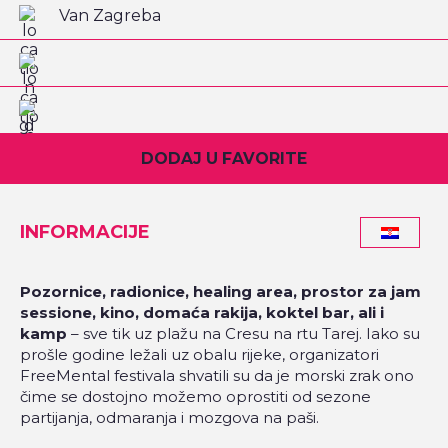
Van Zagreba
DODAJ U FAVORITE
INFORMACIJE
Pozornice, radionice, healing area, prostor za jam
sessione, kino, domaća rakija, koktel bar, ali i
kamp
– sve tik uz plažu na Cresu na rtu Tarej. Iako su
prošle godine ležali uz obalu rijeke, organizatori
FreeMental festivala shvatili su da je morski zrak ono
čime se dostojno možemo oprostiti od sezone
partijanja, odmaranja i mozgova na paši.