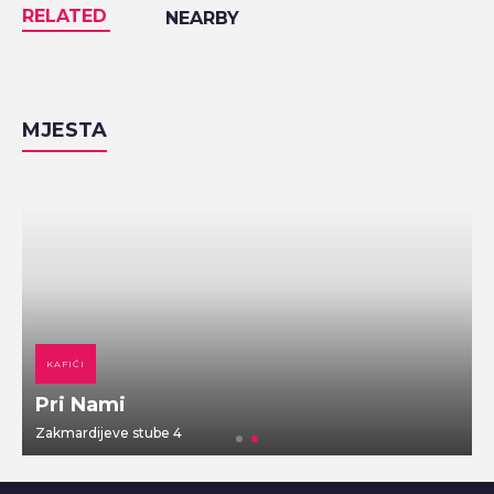
RELATED
NEARBY
MJESTA
KAFIĆI
Pri Nami
Zakmardijeve stube 4
V