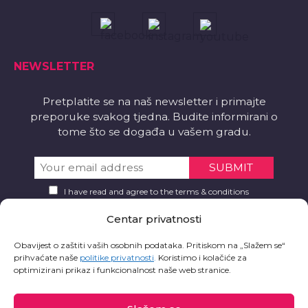
NEWSLETTER
Pretplatite se na naš newsletter i primajte
preporuke svakog tjedna. Budite informirani o
tome što se događa u vašem gradu.
I have read and agree to the terms & conditions
Centar privatnosti
PREUZMITE
Obavijest o zaštiti vaših osobnih podataka. Pritiskom na „Slažem se“
Želite li aplikaciju?
prihvaćate naše
politike privatnosti
.
Koristimo i kolačiće za
optimizirani prikaz i funkcionalnost naše web stranice.