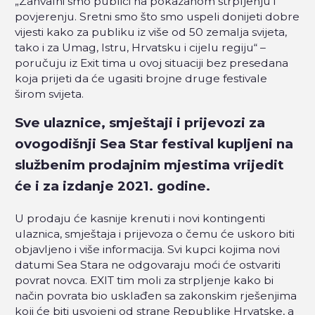
„Zahvalni smo publici na pokazanom strpljenju i
povjerenju. Sretni smo što smo uspeli donijeti dobre
vijesti kako za publiku iz više od 50 zemalja svijeta,
tako i za Umag, Istru, Hrvatsku i cijelu regiju“ –
poručuju iz Exit tima u ovoj situaciji bez presedana
koja prijeti da će ugasiti brojne druge festivale
širom svijeta.
Sve ulaznice, smještaji i prijevozi za
ovogodišnji Sea Star festival kupljeni na
službenim prodajnim mjestima vrijedit
će i za izdanje 2021. godine.
U prodaju će kasnije krenuti i novi kontingenti
ulaznica, smještaja i prijevoza o čemu će uskoro biti
objavljeno i više informacija. Svi kupci kojima novi
datumi Sea Stara ne odgovaraju moći će ostvariti
povrat novca. EXIT tim moli za strpljenje kako bi
način povrata bio usklađen sa zakonskim rješenjima
koji će biti usvojeni od strane Republike Hrvatske, a