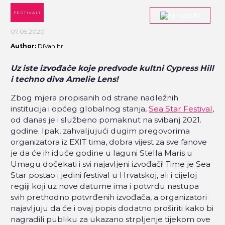
FESTIVALI
07.05.2020
Author:
DiVan.hr
Uz iste izvođače koje predvode kultni Cypress Hill
i techno diva Amelie Lens!
Zbog mjera propisanih od strane nadležnih
institucija i općeg globalnog stanja,
Sea Star Festival
,
od danas je i službeno pomaknut na svibanj 2021.
godine. Ipak, zahvaljujući dugim pregovorima
organizatora iz EXIT tima, dobra vijest za sve fanove
je da će ih iduće godine u laguni Stella Maris u
Umagu dočekati i svi najavljeni izvođači! Time je Sea
Star postao i jedini festival u Hrvatskoj, ali i cijeloj
regiji koji uz nove datume ima i potvrdu nastupa
svih prethodno potvrđenih izvođača, a organizatori
najavljuju da će i ovaj popis dodatno proširiti kako bi
nagradili publiku za ukazano strpljenje tijekom ove