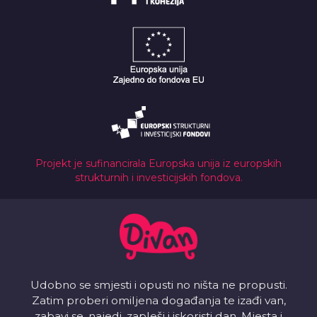
Projekt je sufinancirala Europska unija iz europskih
strukturnih i investicijskih fondova.
Udobno se smjesti i opusti no ništa ne propusti.
Zatim proberi omiljena događanja te izađi van,
zabavi se, najedi, zapleši i iskoristi dan. Mjesta i