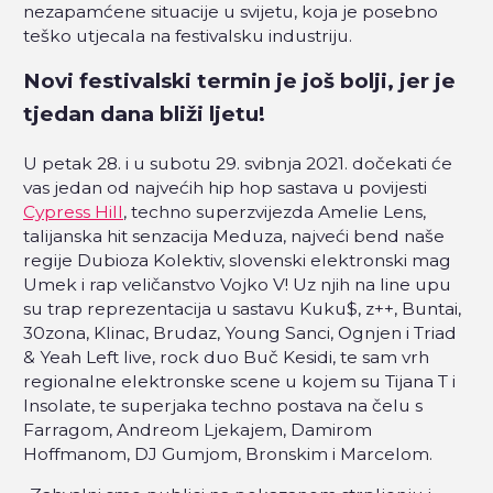
nezapamćene situacije u svijetu, koja je posebno
teško utjecala na festivalsku industriju.
Novi festivalski termin je još bolji, jer je
tjedan dana bliži ljetu!
U petak 28. i u subotu 29. svibnja 2021. dočekati će
vas jedan od najvećih hip hop sastava u povijesti
Cypress Hill
, techno superzvijezda Amelie Lens,
talijanska hit senzacija Meduza, najveći bend naše
regije Dubioza Kolektiv, slovenski elektronski mag
Umek i rap veličanstvo Vojko V! Uz njih na line upu
su trap reprezentacija u sastavu Kuku$, z++, Buntai,
30zona, Klinac, Brudaz, Young Sanci, Ognjen i Triad
& Yeah Left live, rock duo Buč Kesidi, te sam vrh
regionalne elektronske scene u kojem su Tijana T i
Insolate, te superjaka techno postava na čelu s
Farragom, Andreom Ljekajem, Damirom
Hoffmanom, DJ Gumjom, Bronskim i Marcelom.