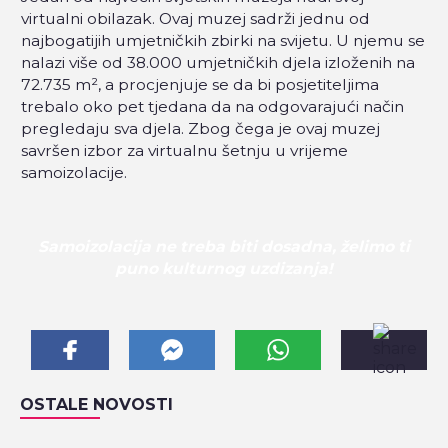
virtualni obilazak. Ovaj muzej sadrži jednu od
najbogatijih umjetničkih zbirki na svijetu. U njemu se
nalazi više od 38.000 umjetničkih djela izloženih na
72.735 m², a procjenjuje se da bi posjetiteljima
trebalo oko pet tjedana da na odgovarajući način
pregledaju sva djela. Zbog čega je ovaj muzej
savršen izbor za virtualnu šetnju u vrijeme
samoizolacije.
Samoizolacija ne treba biti dosadna, želimo ti
puno kulturnog uzdizanja!
OSTALE NOVOSTI