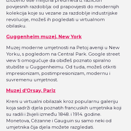
izloženo više milijuna predmeta iz različitih
povijesnih razdoblja: od prapovijesti do modernijih
kolekcija koje su vezane za razdoblje industrijske
revolucije, možeš ih pogledati u virtualnom
obilasku.
Guggenheim muzej, New York
Muzej moderne umjetnosti na Petoj aveniji u New
Yorku, s pogledom na Central Park. Google street
view ti omogućuje da obiđeš poznato spiralno
stubište u Guggenheimu. Od tuda, možeš otkriti
impresionizam, postimpresionizam, modernu i
suvremenu umjetnost.
Muzej d’Orsay, Pariz
Kreni u virtualni obilazak kroz popularnu galeriju
koja sadrži djela poznatih francuskih umjetnika koji
su radili i živjeli između 1848. i 1914. godine.
Monetova, Cézanne i Gauguin su samo neki od
umjetnika čija djela možete razgledati.