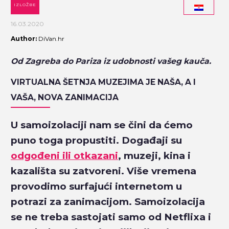
IZLOŽBE
16.03.2020
Author:
DiVan.hr
Od Zagreba do Pariza iz udobnosti vašeg kauča.
VIRTUALNA ŠETNJA MUZEJIMA JE NAŠA, A I
VAŠA, NOVA ZANIMACIJA
U samoizolaciji nam se čini da ćemo
puno toga propustiti. Događaji su
odgođeni ili otkazani
, muzeji, kina i
kazališta su zatvoreni. Više vremena
provodimo surfajući internetom u
potrazi za zanimacijom. Samoizolacija
se ne treba sastojati samo od Netflixa i