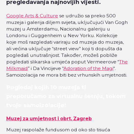
pregledavanja najnovijih vijesti.
Google Arts & Culture
se udružio sa preko 500
muzeja i galerija diljem svijeta, uključujući Van Gogh
muzej u Amsterdamu, Nacionalnu galeriju u
Londonu i Guggenheim u New Yorku. Kolekcije
koje moš razgledati variraju od muzeja do muzeja,
ali većina uključuje “street view” koji ti dopušta da
pogledaš unutrašnjost. Također, možeš pobliže
pogledati slikarska umijeća poput Vermeerove “
The
Milkmaid
” i Da Vincijeve “
Adoration of the Magi
“.
Samoizolacija ne mora biti bez vrhunskih umjetnosti.
Pogledaj kojih 10 muzeja ti
preporučamo za virtualnu šetnju, tokom
tvoje samoizolacije:
Muzej za umjetnost i obrt, Zagreb
Muzej raspolaže fundusom od oko sto tisuća