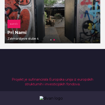
KAFIĆI
Pri Nami
Zakmardijeve stube 4
V
Projekt je sufinancirala Europska unija iz europskih
strukturnih i investicijskih fondova.