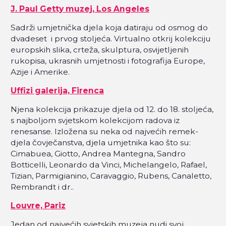
J. Paul Getty muzej, Los Angeles
Sadrži umjetnička djela koja datiraju od osmog do
dvadeset i prvog stoljeća. Virtualno otkrij kolekciju
europskih slika, crteža, skulptura, osvijetljenih
rukopisa, ukrasnih umjetnosti i fotografija Europe,
Azije i Amerike.
Uffizi galerija, Firenca
Njena kolekcija prikazuje djela od 12. do 18. stoljeća,
s najboljom svjetskom kolekcijom radova iz
renesanse. Izložena su neka od najvećih remek-
djela čovječanstva, djela umjetnika kao što su:
Cimabuea, Giotto, Andrea Mantegna, Sandro
Botticelli, Leonardo da Vinci, Michelangelo, Rafael,
Tizian, Parmigianino, Caravaggio, Rubens, Canaletto,
Rembrandt i dr..
Louvre, Pariz
Jedan od najvećih svjetskih muzeja nudi svoj