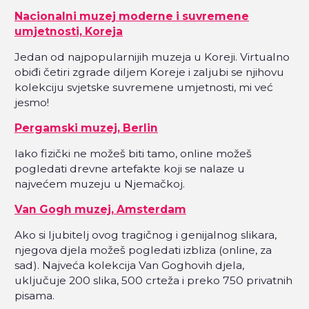
Nacionalni muzej moderne i suvremene
umjetnosti, Koreja
Jedan od najpopularnijih muzeja u Koreji. Virtualno
obiđi četiri zgrade diljem Koreje i zaljubi se njihovu
kolekciju svjetske suvremene umjetnosti, mi već
jesmo!
Pergamski muzej, Berlin
Iako fizički ne možeš biti tamo, online možeš
pogledati drevne artefakte koji se nalaze u
najvećem muzeju u Njemačkoj.
Van Gogh muzej, Amsterdam
Ako si ljubitelj ovog tragičnog i genijalnog slikara,
njegova djela možeš pogledati izbliza (online, za
sad). Najveća kolekcija Van Goghovih djela,
uključuje 200 slika, 500 crteža i preko 750 privatnih
pisama.