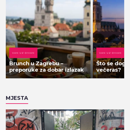
VAN UZ DIVAN
VAN UZ DIVAN
Brunch u Zagrebu –
Što se doga
preporuke za dobar izlazak
večeras?
MJESTA