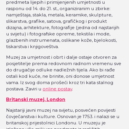
predmeta lijepih i primijenjenih umjetnosti u
rasponu od 14. do 21. st., organiziranim u zbirke:
namještaja, stakla, metala, keramike, skulpture,
slikarstva, grafike, satova, grafičkog i produkt
dizajna, arhitekture, fotografije (jedna od najstarijih
u svijetu) i fotografske opreme, tekstila i mode,
glazbenih instrumenata, oslikane kože, bjelokosti,
tiskarstva i knjigoveštva.
Muzej za umjetnost i obrt i dalje ostaje otvoren za
posjetitelje prema redovnom radnom vremenu sve
do drugačije odluke nadležnih tijela. Ako bi rađe
ostali kod kuće, ne brinite, oni donose umjetnost
vama. Iz svog doma prošeći kroz tri kata stalnog
postava. Zaviri u
online postav
.
Britanski muzej, London
Najstariji javni muzej na svijetu, posvećen povijesti
čovječanstva i kulture. Osnovan je 1753. i nalazi se u
britanskoj prijestolnici Londonu. U muzeju je