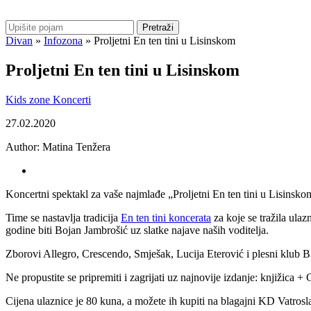
Pretraži
Divan
»
Infozona
»
Proljetni En ten tini u Lisinskom
Proljetni En ten tini u Lisinskom
Kids zone
Koncerti
27.02.2020
Author:
Matina Tenžera
Koncertni spektakl za vaše najmlađe „Proljetni En ten tini u Lisinsko
Time se nastavlja tradicija
En ten tini koncerata
za koje se tražila ulaz
godine biti Bojan Jambrošić uz slatke najave naših voditelja.
Zborovi Allegro, Crescendo, Smješak, Lucija Eterović i plesni klub B
Ne propustite se pripremiti i zagrijati uz najnovije izdanje: knjižica 
Cijena ulaznice je 80 kuna, a možete ih kupiti na blagajni KD Vatrosl