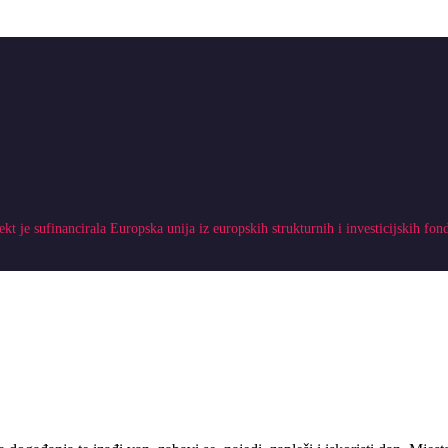
ekt je sufinancirala Europska unija iz europskih strukturnih i investicijskih fon