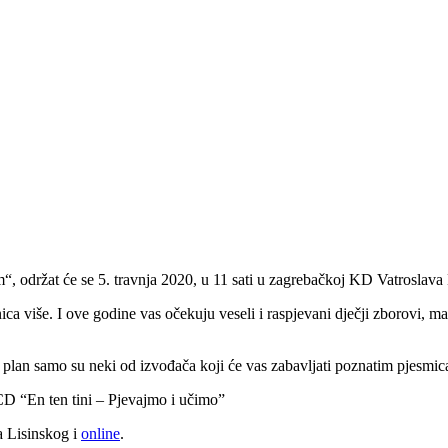
m“, održat će se 5. travnja 2020, u 11 sati u zagrebačkoj KD Vatroslava
nica više. I ove godine vas očekuju veseli i raspjevani dječji zborovi, ma
 plan samo su neki od izvođača koji će vas zabavljati poznatim pjesmic
+ CD “En ten tini – Pjevajmo i učimo”
a Lisinskog i
online
.