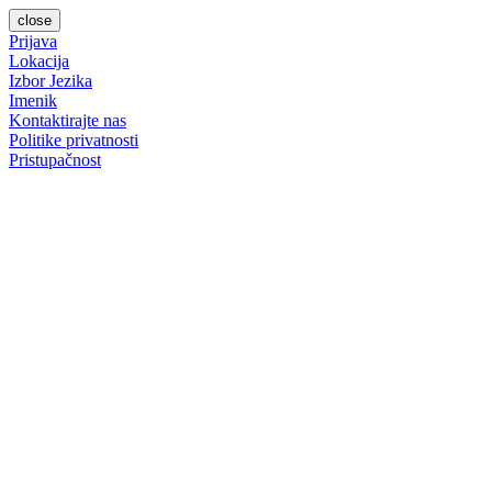
close
Prijava
Lokacija
Izbor Jezika
Imenik
Kontaktirajte nas
Politike privatnosti
Pristupačnost