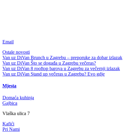
Email
Ostale novosti
Van uz DiVan
Brunch u Zagrebu – preporuke za dobar izlazak
Van uz DiVan
Što se događa u Zagrebu večeras?
Van uz DiVan
8 rooftop barova u Zagrebu za večernji izlazak
Van uz DiVan
Stand up večeras u Zagrebu? Evo gdje
Mjesta
Domaća kuhinja
Gajbica
Vlaška ulica 7
Kafići
Pri Nami