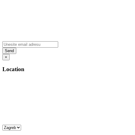
×
Location