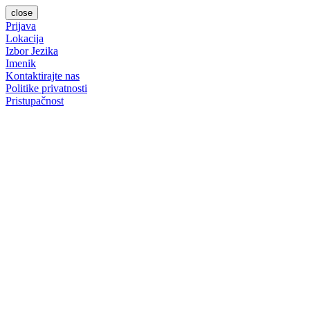
close
Prijava
Lokacija
Izbor Jezika
Imenik
Kontaktirajte nas
Politike privatnosti
Pristupačnost