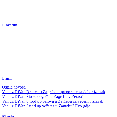
LinkedIn
Email
Ostale novosti
Van uz DiVan
Brunch u Zagrebu – preporuke za dobar izlazak
Van uz DiVan
Što se događa u Zagrebu večeras?
Van uz DiVan
8 rooftop barova u Zagrebu za večernji izlazak
Van uz DiVan
Stand up večeras u Zagrebu? Evo gdje
Mjesta