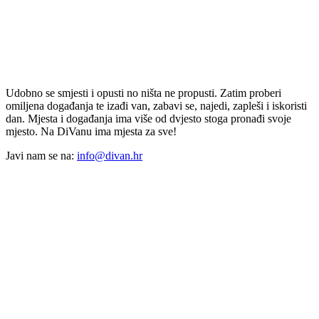
Udobno se smjesti i opusti no ništa ne propusti. Zatim proberi
omiljena događanja te izađi van, zabavi se, najedi, zapleši i iskoristi
dan. Mjesta i događanja ima više od dvjesto stoga pronađi svoje
mjesto. Na DiVanu ima mjesta za sve!
Javi nam se na:
info@divan.hr