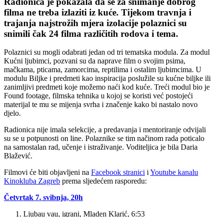
Radionica je pokazala da se za snimanje dobrog
filma ne treba izlaziti iz kuće. Tijekom travnja i
trajanja najstrožih mjera izolacije polaznici su
snimili čak 24 filma različitih rodova i tema.
Polaznici su mogli odabrati jedan od tri tematska modula. Za modul
Kućni ljubimci, pozvani su da naprave film o svojim psima,
mačkama, pticama, zamorcima, reptilima i ostalim ljubimcima. U
modulu Biljke i predmeti kao inspiracija poslužile su kućne biljke ili
zanimljivi predmeti koje možemo naći kod kuće. Treći modul bio je
Found footage, filmska tehnika u kojoj se koristi već postojeći
materijal te mu se mijenja svrha i značenje kako bi nastalo novo
djelo.
Radionica nije imala selekcije, a predavanja i mentoriranje odvijali
su se u potpunosti on line. Polaznike se tim načinom rada poticalo
na samostalan rad, učenje i istraživanje. Voditeljica je bila Daria
Blažević.
Filmovi će biti objavljeni na
Facebook stranici
i
Youtube kanalu
Kinokluba Zagreb
prema sljedećem rasporedu:
Četvrtak 7. svibnja, 20h
Ljubau vau, igrani, Mladen Klarić, 6:53