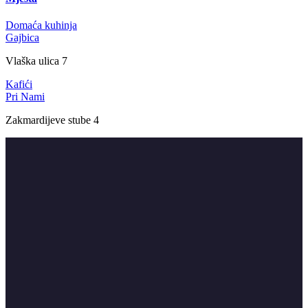
Domaća kuhinja
Gajbica
Vlaška ulica 7
Kafići
Pri Nami
Zakmardijeve stube 4