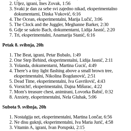
Uljez, igrani, Ines Zovak, 1:56
Svaki je dan za sebe svi zajedno nikad, eksperimentalno
dokumentarni, Dinka Vuković, 6:16
The Ocean, eksperimentalni, Marija Lučić, 3:06
The Clock and the Juggler, Meghanne Barker, 2:30
Gdje se sakrio Bach, dokumentarni, Lidija Jasnić, 2:20
Tri, eksperimentalni, Anamarija Stanić, 6:16
Petak 8. svibnja, 20h
The Beat, igrani, Petar Bubalo, 1:49
One Step Behind, eksperimentalni, Lidija Jasnić, 2:11
Yolanda, dokumentarni, Martina Gucić, 4:49
There’s a tiny light flashing above a small brown tree,
eksperimentalni, Nikolina Bogdanović, 2:51
Dead Time, eksperimentalni, Iva Gavrilović, 4:43
Vorsicht!, eksperimentalni, Dajna Mišurac, 4:22
Mom’s treasure chest, animirani, Lovorka Babić, 0:32
Anxiety, eksperimentalni, Nela Gluhak, 5:06
Subota 9. svibnja, 20h
Nostalgija net, eksperimentalni, Martina Lončar, 6:56
Ne disu guknji, eksperimentalni, Iva Maria Jurić, 4:58
Vitamin A, igrani, Ivan Porupski, 2:15