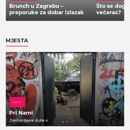
Brunch u Zagrebu –
Što se doga
preporuke za dobar izlazak
večeras?
MJESTA
KAFIĆI
Pri Nami
Zakmardijeve stube 4
V