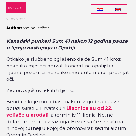
KONCERTI
21.02.2023
Author:
Matina Tenžera
Kanadski punkeri Sum 41 nakon 12 godina pauze
u lipnju nastupaju u Opatiji
Otkako je službeno oglašeno da će Sum 41 kroz
nekoliko mjeseci održati koncert na opatijskoj
Ljetnoj pozornici, nekoliko smo puta morali protrljati
oči.
Zapravo, još uvijek ih trljamo.
Bend uz koji smo odrasli nakon 12 godina pauze
dolazi svirati u Hrvatsku?!
Ulaznice su od 22.
veljače u prodaji
, a termin je 11. lipnja. No, ne
dolaze momci bez razloga. Hrvatska će se naći na
njihovoj turneji u kojoj će promovirati sedmi album
Order in Decline.