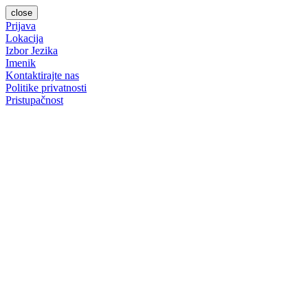
close
Prijava
Lokacija
Izbor Jezika
Imenik
Kontaktirajte nas
Politike privatnosti
Pristupačnost