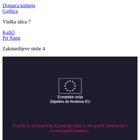
Domaća kuhinja
Gajbica
Vlaška ulica 7
Kafići
Pri Nami
Zakmardijeve stube 4
Projekt je sufinancirala Europska unija iz europskih strukturnih i
investicijskih fondova.