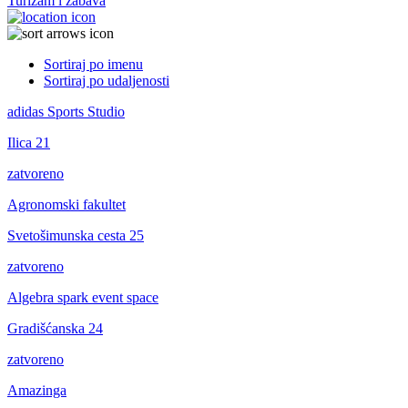
Turizam i zabava
Sortiraj po imenu
Sortiraj po udaljenosti
adidas Sports Studio
Ilica 21
zatvoreno
Agronomski fakultet
Svetošimunska cesta 25
zatvoreno
Algebra spark event space
Gradišćanska 24
zatvoreno
Amazinga