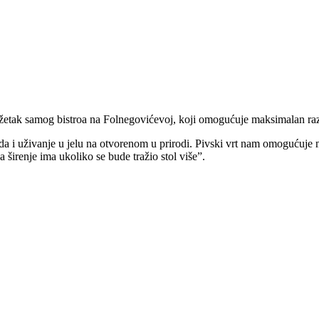
odužetak samog bistroa na Folnegovićevoj, koji omogućuje maksimalan r
da i uživanje u jelu na otvorenom u prirodi. Pivski vrt nam omogućuje
a širenje ima ukoliko se bude tražio stol više”.