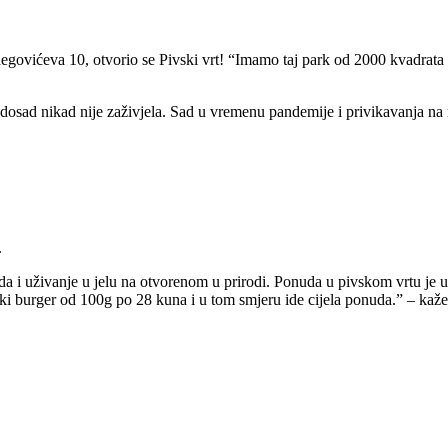
negovićeva 10, otvorio se Pivski vrt! “Imamo taj park od 2000 kvadrata i h
li dosad nikad nije zaživjela. Sad u vremenu pandemije i privikavanja 
.
a i uživanje u jelu na otvorenom u prirodi. Ponuda u pivskom vrtu je u
ski burger od 100g po 28 kuna i u tom smjeru ide cijela ponuda.” – ka