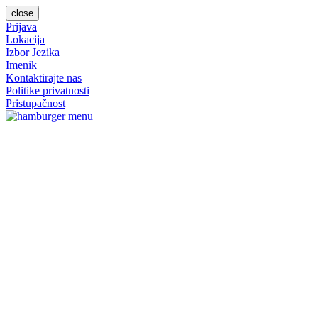
close
Prijava
Lokacija
Izbor Jezika
Imenik
Kontaktirajte nas
Politike privatnosti
Pristupačnost