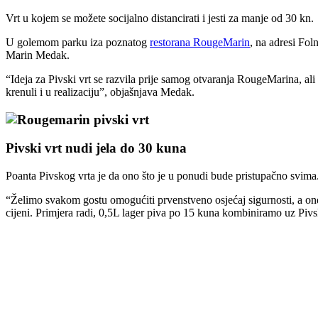
Vrt u kojem se možete socijalno distancirati i jesti za manje od 30 kn.
U golemom parku iza poznatog
restorana RougeMarin
, na adresi Fol
Marin Medak.
“Ideja za Pivski vrt se razvila prije samog otvaranja RougeMarina, a
krenuli i u realizaciju”, objašnjava Medak.
Pivski vrt nudi jela do 30 kuna
Poanta Pivskog vrta je da ono što je u ponudi bude pristupačno svima
“Želimo svakom gostu omogućiti prvenstveno osjećaj sigurnosti, a ond
cijeni. Primjera radi, 0,5L lager piva po 15 kuna kombiniramo uz Piv