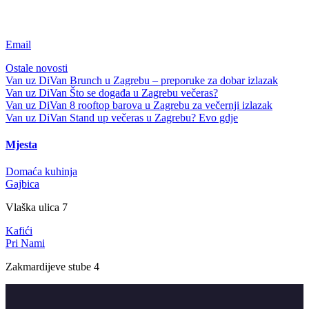
Email
Ostale novosti
Van uz DiVan
Brunch u Zagrebu – preporuke za dobar izlazak
Van uz DiVan
Što se događa u Zagrebu večeras?
Van uz DiVan
8 rooftop barova u Zagrebu za večernji izlazak
Van uz DiVan
Stand up večeras u Zagrebu? Evo gdje
Mjesta
Domaća kuhinja
Gajbica
Vlaška ulica 7
Kafići
Pri Nami
Zakmardijeve stube 4