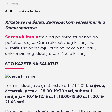
17.11.2021
Author:
Matina Tenžera
Kližete se na Šalati, Zagrebačkom velesajmu ili u
Domu sportova
Sezona klizanja
traje od polovice studenog do
početka ožujka. Osim rekreativnog klizanja na
klizalištu se održavaju i treninzi hokeja na ledu,
sinkroniziranog klizanja, kao i škola klizanja.
ŠTO KAŽETE NA ŠALATU?
Termini klizanja za građanstvo od 17.11.2021.:
srijeda,
četvrtak, petak – 18:00-19:30 sati,
subota i
nedjelja – 10:45-12:15 sati, 18:00-19:30 sati, 20:15-
21:45 sati.
Dozvoljeni broj klizača ne ledu je 100. Blagajna se