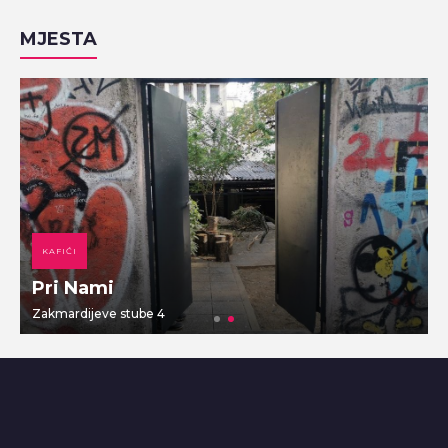
MJESTA
KAFIĆI
Pri Nami
Zakmardijeve stube 4
V