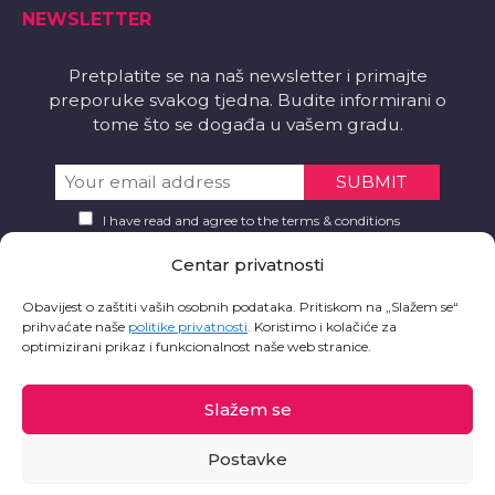
NEWSLETTER
Pretplatite se na naš newsletter i primajte
preporuke svakog tjedna. Budite informirani o
tome što se događa u vašem gradu.
I have read and agree to the terms & conditions
Centar privatnosti
PREUZMITE
Obavijest o zaštiti vaših osobnih podataka. Pritiskom na „Slažem se“
Želite li aplikaciju?
prihvaćate naše
politike privatnosti
.
Koristimo i kolačiće za
optimizirani prikaz i funkcionalnost naše web stranice.
Slažem se
Postavke