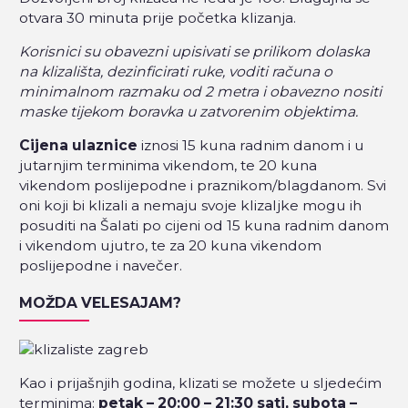
otvara 30 minuta prije početka klizanja.
Korisnici su obavezni upisivati se prilikom dolaska
na klizališta, dezinficirati ruke, voditi računa o
minimalnom razmaku od 2 metra i obavezno nositi
maske tijekom boravka u zatvorenim objektima.
Cijena ulaznice
iznosi 15 kuna radnim danom i u
jutarnjim terminima vikendom, te 20 kuna
vikendom poslijepodne i praznikom/blagdanom. Svi
oni koji bi klizali a nemaju svoje klizaljke mogu ih
posuditi na Šalati po cijeni od 15 kuna radnim danom
i vikendom ujutro, te za 20 kuna vikendom
poslijepodne i navečer.
MOŽDA VELESAJAM?
Kao i prijašnjih godina, klizati se možete u sljedećim
terminima:
petak – 20:00 – 21:30 sati,
subota –