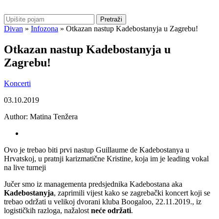
Pretraži
Divan
»
Infozona
»
Otkazan nastup Kadebostanyja u Zagrebu!
Otkazan nastup Kadebostanyja u
Zagrebu!
Koncerti
03.10.2019
Author:
Matina Tenžera
Ovo je trebao biti prvi nastup Guillaume de Kadebostanya u
Hrvatskoj, u pratnji karizmatične Kristine, koja im je leading vokal
na live turneji
Jučer smo iz managementa predsjednika Kadebostana aka
Kadebostanyja
, zaprimili vijest kako se zagrebački koncert koji se
trebao održati u velikoj dvorani kluba Boogaloo, 22.11.2019., iz
logističkih razloga, nažalost
neće održati
.