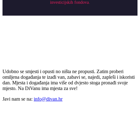
investicijskih fondova.
Udobno se smjesti i opusti no ništa ne propusti. Zatim proberi
omiljena događanja te izađi van, zabavi se, najedi, zapleši i iskoristi
dan. Mjesta i događanja ima više od dvjesto stoga pronađi svoje
mjesto. Na DiVanu ima mjesta za sve!
Javi nam se na:
info@divan.hr