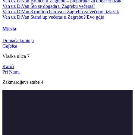
Van uz DiVan
Brunch u Zagrebu – preporuke za dobar izlazak
Van uz DiVan
Što se događa u Zagrebu večeras?
Van uz DiVan
8 rooftop barova u Zagrebu za večernji izlazak
Van uz DiVan
Stand up večeras u Zagrebu? Evo gdje
Mjesta
Domaća kuhinja
Gajbica
Vlaška ulica 7
Kafići
Pri Nami
Zakmardijeve stube 4