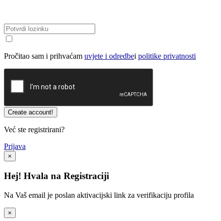
Pročitao sam i prihvaćam
uvjete i odredbe
i
politike privatnosti
Već ste registrirani?
Prijava
×
Hej! Hvala na Registraciji
Na Vaš email je poslan aktivacijski link za verifikaciju profila
×