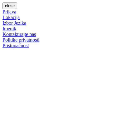
close
Prijava
Lokacija
Izbor Jezika
Imenik
Kontaktirajte nas
Politike privatnosti
Pristupačnost