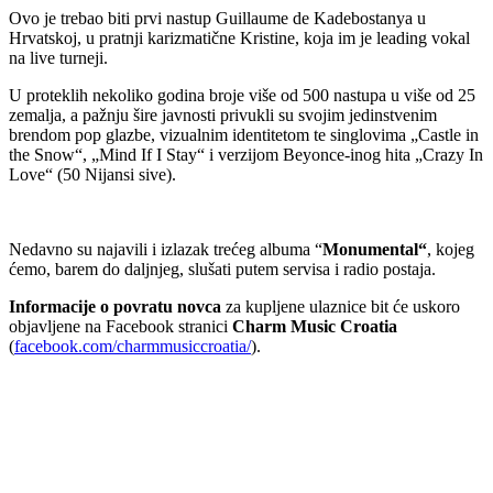
Ovo je trebao biti prvi nastup Guillaume de Kadebostanya u
Hrvatskoj, u pratnji karizmatične Kristine, koja im je leading vokal
na live turneji.
U proteklih nekoliko godina broje više od 500 nastupa u više od 25
zemalja, a pažnju šire javnosti privukli su svojim jedinstvenim
brendom pop glazbe, vizualnim identitetom te singlovima „Castle in
the Snow“, „Mind If I Stay“ i verzijom Beyonce-inog hita „Crazy In
Love“ (50 Nijansi sive).
Nedavno su najavili i izlazak trećeg albuma “
Monumental“
, kojeg
ćemo, barem do daljnjeg, slušati putem servisa i radio postaja.
Informacije o povratu novca
za kupljene ulaznice bit će uskoro
objavljene na Facebook stranici
Charm Music Croatia
(
facebook.com/charmmusiccroatia/
).