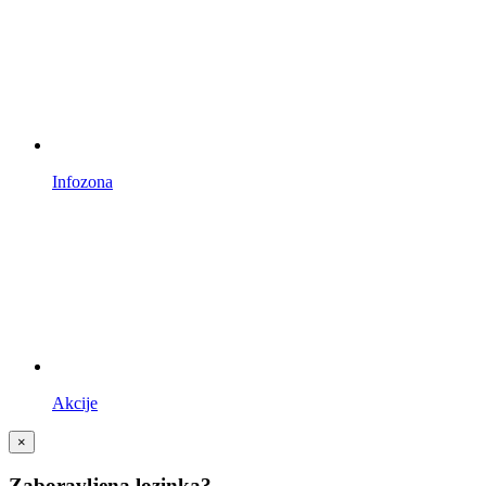
Infozona
Akcije
×
Zaboravljena lozinka?