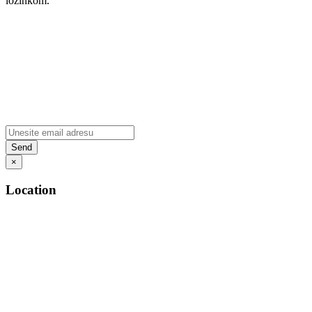
lozinkom.
×
Location