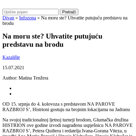
Pretraži
Divan
»
Infozona
»
Na moru ste? Uhvatite putujuću predstavu na
brodu
Na moru ste? Uhvatite putujuću
predstavu na brodu
Kazalište
15.07.2021
Author:
Matina Tenžera
OD 15. srpnja do 4. kolovoza s predstavom NA PAROVE
RAZBROJ S’, Histrioni gostuju na brojnim lokacijama na Jadranu
Na svojoj tradicionalnoj ljetnoj turneji brodom, Glumačka družina
HISTRION ove godine izvodi nagrađenu uspješnicu NA PAROVE
RAZBROJ S’, Petera Quiltera i redatelja Ivana-Gorana Viteza, u