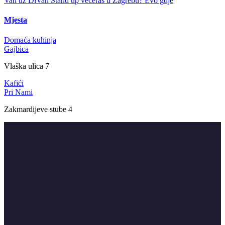
Van uz DiVan
Stand up večeras u Zagrebu? Evo gdje
Mjesta
Domaća kuhinja
Gajbica
Vlaška ulica 7
Kafići
Pri Nami
Zakmardijeve stube 4