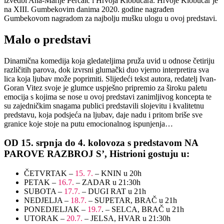
izvedbi Ana-Marije Percaić i Hrvoja Klobučara. Hrvoje Klobučar je
na XIII. Gumbekovim danima 2020. godine nagrađen
Gumbekovom nagradom za najbolju mušku ulogu u ovoj predstavi.
Malo o predstavi
Dinamična komedija koja gledateljima pruža uvid u odnose četiriju
različitih parova, dok izvrsni glumački duo vjerno interpretira sva
lica koja ljubav može poprimiti. Slijedeći tekst autora, redatelj Ivan-
Goran Vitez svoje je glumce uspješno pripremio za široku paletu
emocija s kojima se nose u ovoj predstavi zanimljivog koncepta te
su zajedničkim snagama publici predstavili slojevitu i kvalitetnu
predstavu, koja podsjeća na ljubav, daje nadu i pritom briše sve
granice koje stoje na putu emocionalnog ispunjenja…
OD 15. srpnja do 4. kolovoza s predstavom NA
PAROVE RAZBROJ S’, Histrioni gostuju u:
ČETVRTAK –
15. 7.
– KNIN u 20h
PETAK –
16.7.
– ZADAR u 21:30h
SUBOTA –
17.7.
– DUGI RAT u 21h
NEDJELJA –
18.7.
– SUPETAR, BRAČ u 21h
PONEDJELJAK –
19.7
. – SELCA, BRAČ u 21h
UTORAK –
20.7.
– JELSA, HVAR u 21:30h