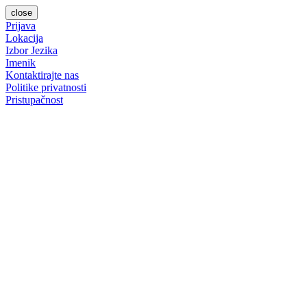
close
Prijava
Lokacija
Izbor Jezika
Imenik
Kontaktirajte nas
Politike privatnosti
Pristupačnost