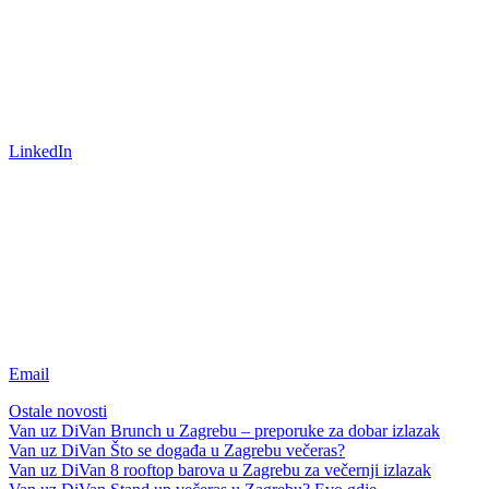
LinkedIn
Email
Ostale novosti
Van uz DiVan
Brunch u Zagrebu – preporuke za dobar izlazak
Van uz DiVan
Što se događa u Zagrebu večeras?
Van uz DiVan
8 rooftop barova u Zagrebu za večernji izlazak