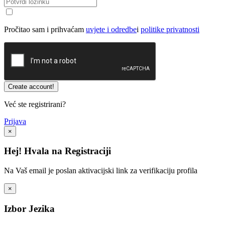
Pročitao sam i prihvaćam
uvjete i odredbe
i
politike privatnosti
Već ste registrirani?
Prijava
×
Hej! Hvala na Registraciji
Na Vaš email je poslan aktivacijski link za verifikaciju profila
×
Izbor Jezika