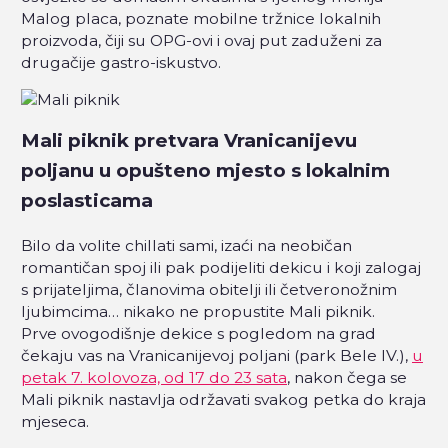
Malog placa, poznate mobilne tržnice lokalnih
proizvoda, čiji su OPG-ovi i ovaj put zaduženi za
drugačije gastro-iskustvo.
Mali piknik pretvara Vranicanijevu
poljanu u opušteno mjesto s lokalnim
poslasticama
Bilo da volite chillati sami, izaći na neobičan
romantičan spoj ili pak podijeliti dekicu i koji zalogaj
s prijateljima, članovima obitelji ili četveronožnim
ljubimcima… nikako ne propustite Mali piknik.
Prve ovogodišnje dekice s pogledom na grad
čekaju vas na Vranicanijevoj poljani (park Bele IV.),
u
petak 7. kolovoza, od 17 do 23 sata
, nakon čega se
Mali piknik nastavlja održavati svakog petka do kraja
mjeseca.