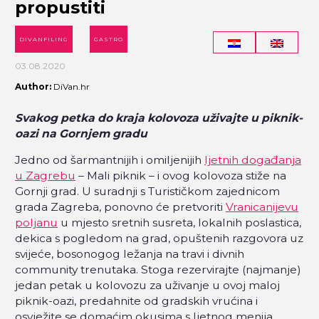
propustiti
DIVANFILING
GASTRO
03.08.2020
Author:
DiVan.hr
Svakog petka do kraja kolovoza uživajte u piknik-
oazi na Gornjem gradu
Jedno od šarmantnijih i omiljenijih
ljetnih događanja
u Zagrebu
– Mali piknik – i ovog kolovoza stiže na
Gornji grad. U suradnji s Turističkom zajednicom
grada Zagreba, ponovno će pretvoriti
Vranicanijevu
poljanu
u mjesto sretnih susreta, lokalnih poslastica,
dekica s pogledom na grad, opuštenih razgovora uz
svijeće, bosonogog ležanja na travi i divnih
community trenutaka. Stoga rezervirajte (najmanje)
jedan petak u kolovozu za uživanje u ovoj maloj
piknik-oazi, predahnite od gradskih vrućina i
osvježite se domaćim okusima s ljetnog menija