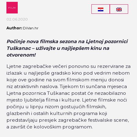
FILM
02.06.2020
Author:
DiVan.hr
Počinje nova filmska sezona na Ljetnoj pozornici
Tuškanac – uživajte u najljepšem kinu na
otvorenom!
Ljetne zagrebačke večeri ponovno su rezervirane za
izlazak u najljepše gradsko kino pod vedrim nebom
koje ove godine na svom filmskom meniju donosi
niz atraktivnih naslova. Tijekom tri sunčana mjeseca
Ljetna pozornica Tuškanac postat će nezaobilazno
mjesto ljubitelja filma i kulture. Ljetne filmske noći
počinju u lipnju nizom gostujućih filmskih,
glazbenih i ostalih kulturnih programa koji
predstavljaju presjek zagrebačke festivalske scene,
a završit će kolovoškim programom.