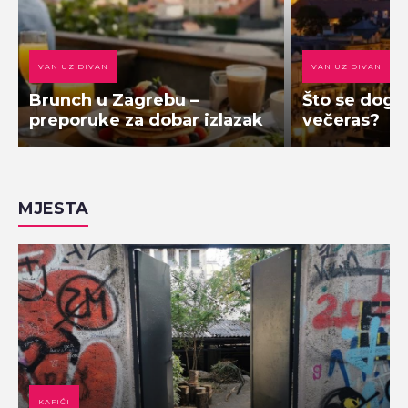
VAN UZ DIVAN
VAN UZ DIVAN
Brunch u Zagrebu –
Što se doga
preporuke za dobar izlazak
večeras?
MJESTA
KAFIĆI