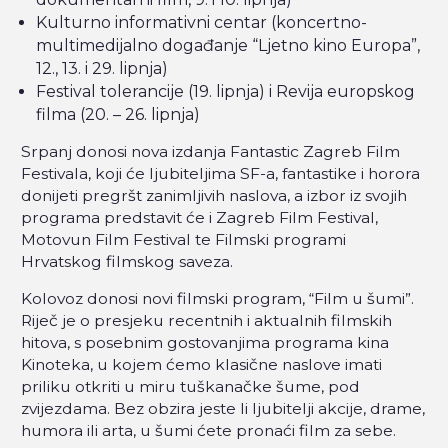
Kulturno informativni centar (koncertno-
multimedijalno događanje “Ljetno kino Europa”,
12., 13. i 29. lipnja)
Festival tolerancije (19. lipnja) i Revija europskog
filma (20. – 26. lipnja)
Srpanj donosi nova izdanja Fantastic Zagreb Film
Festivala, koji će ljubiteljima SF-a, fantastike i horora
donijeti pregršt zanimljivih naslova, a izbor iz svojih
programa predstavit će i Zagreb Film Festival,
Motovun Film Festival te Filmski programi
Hrvatskog filmskog saveza.
Kolovoz donosi novi filmski program, “Film u šumi”.
Riječ je o presjeku recentnih i aktualnih filmskih
hitova, s posebnim gostovanjima programa kina
Kinoteka, u kojem ćemo klasične naslove imati
priliku otkriti u miru tuškanačke šume, pod
zvijezdama. Bez obzira jeste li ljubitelji akcije, drame,
humora ili arta, u šumi ćete pronaći film za sebe.