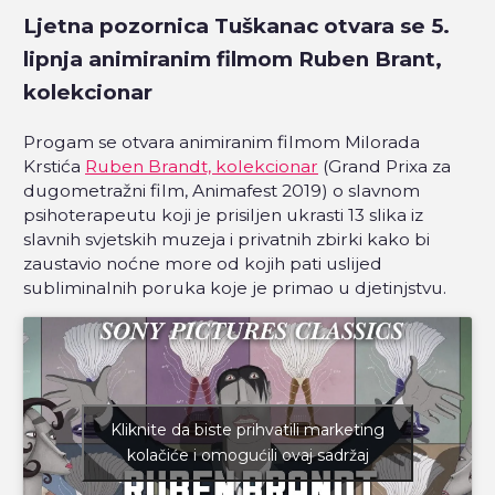
Ljetna pozornica Tuškanac otvara se 5.
lipnja animiranim filmom Ruben Brant,
kolekcionar
Progam se otvara animiranim filmom Milorada
Krstića
Ruben Brandt, kolekcionar
(Grand Prixa za
dugometražni film, Animafest 2019) o slavnom
psihoterapeutu koji je prisiljen ukrasti 13 slika iz
slavnih svjetskih muzeja i privatnih zbirki kako bi
zaustavio noćne more od kojih pati uslijed
subliminalnih poruka koje je primao u djetinjstvu.
Kliknite da biste prihvatili marketing
kolačiće i omogućili ovaj sadržaj