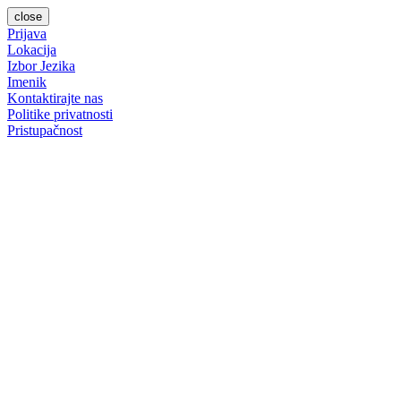
close
Prijava
Lokacija
Izbor Jezika
Imenik
Kontaktirajte nas
Politike privatnosti
Pristupačnost