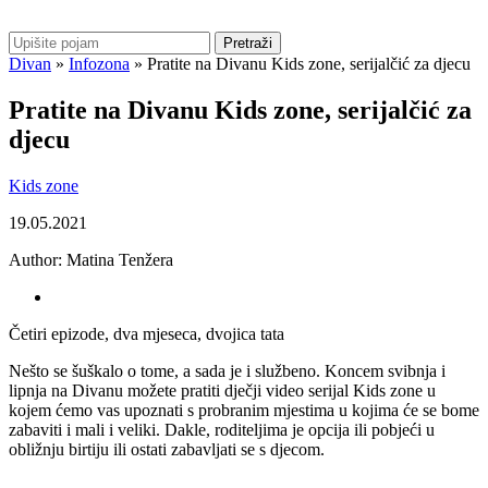
Pretraži
Divan
»
Infozona
»
Pratite na Divanu Kids zone, serijalčić za djecu
Pratite na Divanu Kids zone, serijalčić za
djecu
Kids zone
19.05.2021
Author:
Matina Tenžera
Četiri epizode, dva mjeseca, dvojica tata
Nešto se šuškalo o tome, a sada je i službeno. Koncem svibnja i
lipnja na Divanu možete pratiti dječji video serijal Kids zone u
kojem ćemo vas upoznati s probranim mjestima u kojima će se bome
zabaviti i mali i veliki. Dakle, roditeljima je opcija ili pobjeći u
obližnju birtiju ili ostati zabavljati se s djecom.