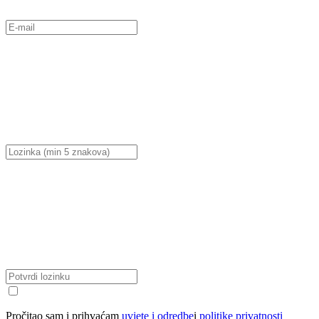
Pročitao sam i prihvaćam
uvjete i odredbe
i
politike privatnosti