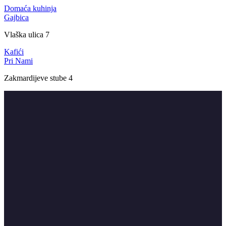
Domaća kuhinja
Gajbica
Vlaška ulica 7
Kafići
Pri Nami
Zakmardijeve stube 4