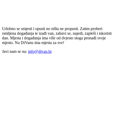
Udobno se smjesti i opusti no ništa ne propusti. Zatim proberi
omiljena događanja te izađi van, zabavi se, najedi, zapleši i iskoristi
dan. Mjesta i događanja ima više od dvjesto stoga pronađi svoje
mjesto. Na DiVanu ima mjesta za sve!
Javi nam se na:
info@divan.hr