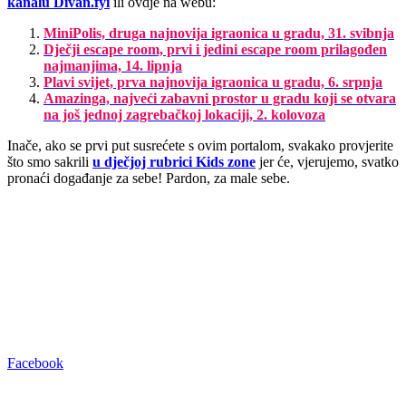
kanalu Divan.fyi
ili ovdje na webu:
MiniPolis, druga najnovija igraonica u gradu, 31. svibnja
Dječji escape room, prvi i jedini escape room prilagođen
najmanjima, 14. lipnja
Plavi svijet, prva najnovija igraonica u gradu, 6. srpnja
Amazinga, najveći zabavni prostor u gradu koji se otvara
na još jednoj zagrebačkoj lokaciji, 2. kolovoza
Inače, ako se prvi put susrećete s ovim portalom, svakako provjerite
što smo sakrili
u dječjoj rubrici Kids zone
jer će, vjerujemo, svatko
pronaći događanje za sebe! Pardon, za male sebe.
Facebook