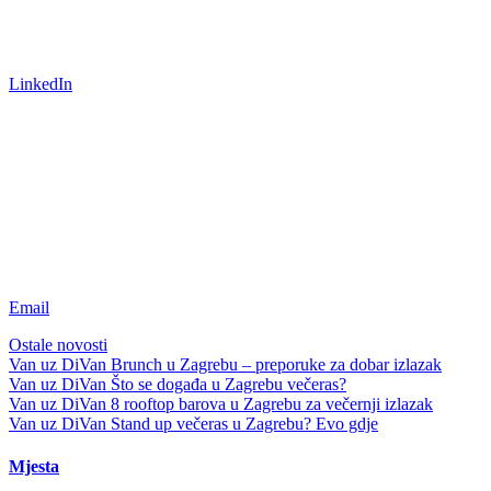
LinkedIn
Email
Ostale novosti
Van uz DiVan
Brunch u Zagrebu – preporuke za dobar izlazak
Van uz DiVan
Što se događa u Zagrebu večeras?
Van uz DiVan
8 rooftop barova u Zagrebu za večernji izlazak
Van uz DiVan
Stand up večeras u Zagrebu? Evo gdje
Mjesta