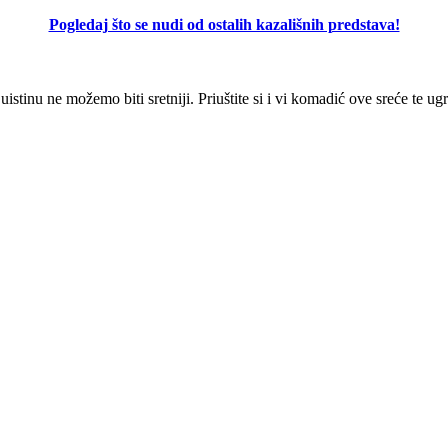
Pogledaj što se nudi od ostalih kazališnih predstava!
 uistinu ne možemo biti sretniji. Priuštite si i vi komadić ove sreće te ug