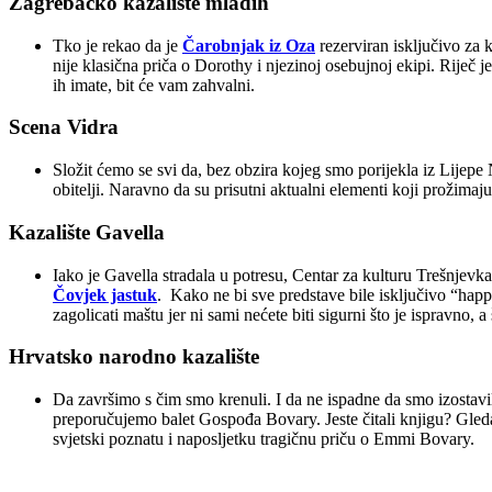
Zagrebačko kazalište mladih
Tko je rekao da je
Čarobnjak iz Oza
rezerviran isključivo za
nije klasična priča o Dorothy i njezinoj osebujnoj ekipi. Riječ 
ih imate, bit će vam zahvalni.
Scena Vidra
Složit ćemo se svi da, bez obzira kojeg smo porijekla iz Lijepe
obitelji. Naravno da su prisutni aktualni elementi koji prožim
Kazalište Gavella
Iako je Gavella stradala u potresu, Centar za kulturu Trešnjevk
Čovjek jastuk
. Kako ne bi sve predstave bile isključivo “happ
zagolicati maštu jer ni sami nećete biti sigurni što je ispravno, a 
Hrvatsko narodno kazalište
Da završimo s čim smo krenuli. I da ne ispadne da smo izostavil
preporučujemo balet Gospođa Bovary. Jeste čitali knjigu? Gledal
svjetski poznatu i naposljetku tragičnu priču o Emmi Bovary.