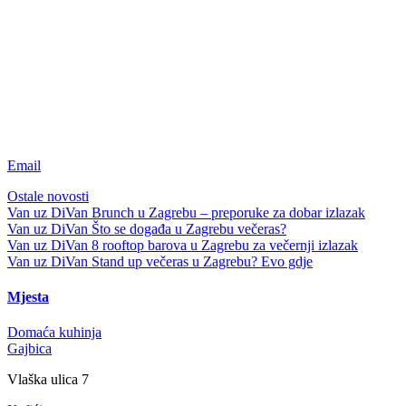
Email
Ostale novosti
Van uz DiVan
Brunch u Zagrebu – preporuke za dobar izlazak
Van uz DiVan
Što se događa u Zagrebu večeras?
Van uz DiVan
8 rooftop barova u Zagrebu za večernji izlazak
Van uz DiVan
Stand up večeras u Zagrebu? Evo gdje
Mjesta
Domaća kuhinja
Gajbica
Vlaška ulica 7