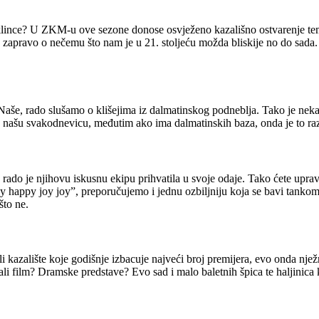
 klince? U ZKM-u ove sezone donose osvježeno kazališno ostvarenje teme
je zapravo o nečemu što nam je u 21. stoljeću možda bliskije no do sada. 
 Naše, rado slušamo o klišejima iz dalmatinskog podneblja. Tako je nekak
aju našu svakodnevicu, međutim ako ima dalmatinskih baza, onda je to ra
a rado je njihovu iskusnu ekipu prihvatila u svoje odaje. Tako ćete upr
y happy joy joy”, preporučujemo i jednu ozbiljniju koja se bavi tankom
što ne.
i kazalište koje godišnje izbacuje najveći broj premijera, evo onda nje
i film? Dramske predstave? Evo sad i malo baletnih špica te haljinica k