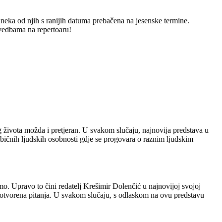
neka od njih s ranijih datuma prebačena na jesenske termine.
zvedbama na repertoaru!
 života možda i pretjeran. U svakom slučaju, najnovija predstava u
bičnih ljudskih osobnosti gdje se progovara o raznim ljudskim
o. Upravo to čini redatelj Krešimir Dolenčić u najnovijoj svojoj
otvorena pitanja. U svakom slučaju, s odlaskom na ovu predstavu