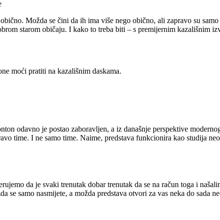
e
obično. Možda se čini da ih ima više nego obično, ali zapravo su samo 
brom starom običaju. I kako to treba biti – s premijernim kazališnim i
ne moći pratiti na kazališnim daskama.
nton odavno je postao zaboravljen, a iz današnje perspektive modernog
avo time. I ne samo time. Naime, predstava funkcionira kao studija neo
ujemo da je svaki trenutak dobar trenutak da se na račun toga i našalim
da se samo nasmijete, a možda predstava otvori za vas neka do sada ne