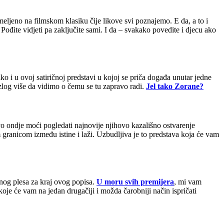
ljeno na filmskom klasiku čije likove svi poznajemo. E da, a to i
Pođite vidjeti pa zaključite sami. I da – svakako povedite i djecu ako
o i u ovoj satiričnoj predstavi u kojoj se priča događa unutar jedne
zlog više da vidimo o čemu se tu zapravo radi.
Jel tako Zorane?
avo ondje moći pogledati najnovije njihovo kazališno ostvarenje
 granicom između istine i laži. Uzbudljiva je to predstava koja će vam
žnog plesa za kraj ovog popisa.
U moru svih premijera
, mi vam
oje će vam na jedan drugačiji i možda čarobniji način ispričati