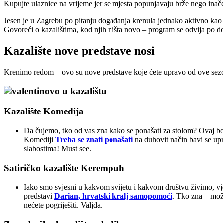
Kupujte ulaznice na vrijeme jer se mjesta popunjavaju brže nego inač
Jesen je u Zagrebu po pitanju događanja krenula jednako aktivno kao 
Govoreći o kazalištima, kod njih ništa novo – program se odvija po do
Kazalište nove predstave nosi
Krenimo redom – ovo su nove predstave koje ćete upravo od ove sezo
Kazalište Komedija
Da čujemo, tko od vas zna kako se ponašati za stolom? Ovaj bo
Komediji
Treba se znati ponašati
na duhovit način bavi se upr
slabostima! Must see.
Satiričko kazalište Kerempuh
Iako smo svjesni u kakvom svijetu i kakvom društvu živimo, vjer
predstavi
Darian, hrvatski kralj samopomoći
. Tko zna – mož
nećete pogriješiti. Valjda.