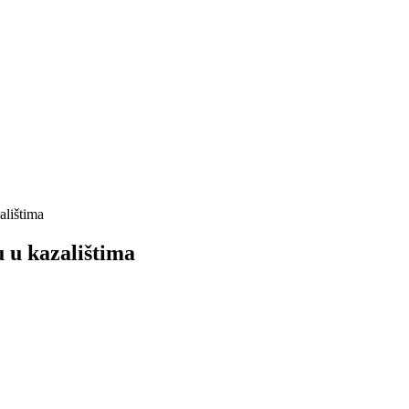
alištima
u u kazalištima