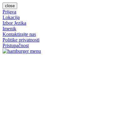
close
Prijava
Lokacija
Izbor Jezika
Imenik
Kontaktirajte nas
Politike privatnosti
Pristupačnost