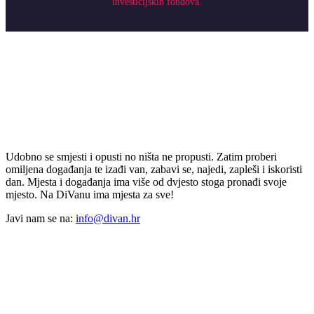
investicijskih fondova.
Udobno se smjesti i opusti no ništa ne propusti. Zatim proberi
omiljena događanja te izađi van, zabavi se, najedi, zapleši i iskoristi
dan. Mjesta i događanja ima više od dvjesto stoga pronađi svoje
mjesto. Na DiVanu ima mjesta za sve!
Javi nam se na:
info@divan.hr