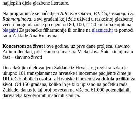
najljepših djela glazbene literature.
Na programu će se naći djela
A.R. Korsakova, P.I. Čajkovskoga
i
S.
Rahmanjinova
, a svi građani koji žele uživati u raskošnoj glazbenoj
večeri mogu ulaznice po cijeni od 80, 100, i 150 kn kuna kupiti na
blagajni
Zagrebačke filharmonije ili online na
ulaznice.hr
te pomoći
radu Zaklade Ana Rukavina.
Koncertom za život
i ove godine, uz prve dane proljeća, slavimo
Anin rođendan, prisjećamo se maestra Vjekoslava Šuteja te njima u
čast – slavimo život!
Dosadašnjim djelovanjem Zaklade iz Hrvatskog registra izdan je
ukupno 101 transplantant za hrvatske i inozemne pacijente čime je
101
teško oboljela
osoba
iz Hrvatske i inozemstva
dobila priliku za
život
. Od 150 građana, koliko ih je bilo upisano na početku rada
Zaklade, danas je taj broj povećan na više od 61.000 potencijalnih
darivatelja krvotvornih matičnih stanica.