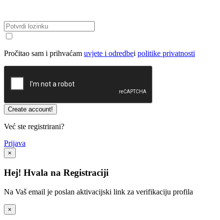
Pročitao sam i prihvaćam
uvjete i odredbe
i
politike privatnosti
Već ste registrirani?
Prijava
×
Hej! Hvala na Registraciji
Na Vaš email je poslan aktivacijski link za verifikaciju profila
×