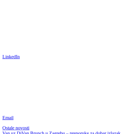
LinkedIn
Email
Ostale novosti
Van uz DiVan
Brunch u Zagrebu – preporuke za dobar izlazak