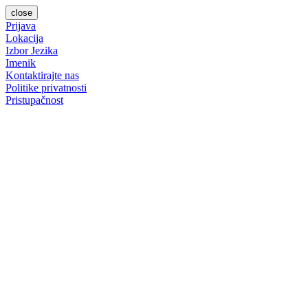
close
Prijava
Lokacija
Izbor Jezika
Imenik
Kontaktirajte nas
Politike privatnosti
Pristupačnost