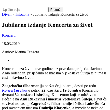
Pretraži
Divan
»
Infozona
»
Jubilarno izdanje Koncerta za život
Jubilarno izdanje Koncerta za život
Koncerti
18.03.2019
Author:
Matina Tenžera
Koncertom za život i ove godine, uz prve dane proljeća, slavimo
Anin rođendan, prisjećamo se maestra Vjekoslava Šuteja te njima u
čast – slavimo život!
Zagrebačka filharmonija
održat će jubilarni, deseti po redu
Koncert za život
u petak,
22. ožujka
u
19.30 sati
u Koncertnoj
dvorani
Vatroslava Lisinskog
. Koncertom koji se održava u
sjećanje na
Anu Rukavinu i maestra Vjekoslava Šuteja
, slavit će
se život uz nastup
Zagrebačke filharmonije
i čelista
Luke Šulića
pod ravnanjem maestra
Dmitrija Kitajenka
, a izvodit će neka od