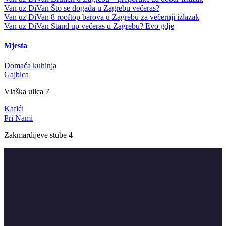
Van uz DiVan
Što se događa u Zagrebu večeras?
Van uz DiVan
8 rooftop barova u Zagrebu za večernji izlazak
Van uz DiVan
Stand up večeras u Zagrebu? Evo gdje
Mjesta
Domaća kuhinja
Gajbica
Vlaška ulica 7
Kafići
Pri Nami
Zakmardijeve stube 4