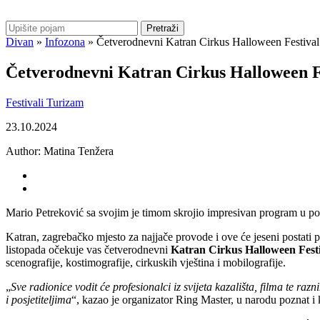
Pretraži
Divan
»
Infozona
»
Četverodnevni Katran Cirkus Halloween Festival
Četverodnevni Katran Cirkus Halloween F
Festivali
Turizam
23.10.2024
Author:
Matina Tenžera
Mario Petreković sa svojim je timom skrojio impresivan program u povo
Katran, zagrebačko mjesto za najjače provode i ove će jeseni postati 
listopada očekuje vas četverodnevni
Katran Cirkus Halloween Fest
scenografije, kostimografije, cirkuskih vještina i mobilografije.
„
Sve radionice vodit će profesionalci iz svijeta kazališta, filma te ra
i posjetiteljima
“, kazao je organizator Ring Master, u narodu poznat i