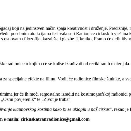
aj koji na jedinstven način spaja kreativnost i druženje. Preciznije, 
Među posebnim atrakcijama festivala su i Radionice cirkuskih vještina 
s osnovama filozofije, kazališta i glazbe. Ukratko, Franto će definitivn
ke radionice u kojima će se kulise izrađivati od recikliranih materijala
ja za specijalne efekte na filmu. Vodit će radionice filmske šminke, a s
stimima jer će ih moći samostalno izraditi na kostimografskoj radionic
„Osmi povjerenik“ te „Život je truba“.
jivanje klaunovskog kostima kako bi se uklopili u naš cirkus
“, rekao je
em e-maila: cirkuskatranradionice@gmail.com
.