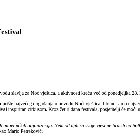
estival
du slavlja za Noć vještica, a aktivnosti kreću već od ponedjeljka 28. 
poprište najvećeg događanja u povodu Noći vještica. I to ne samo najve
ival
inspiriran cirkusom. Kroz četiri dana festivala, posjetitelji će moći
znih umjetničkih organizacija. Neki od njih su svoje vještine brusili na 
 kao Mario Petreković.