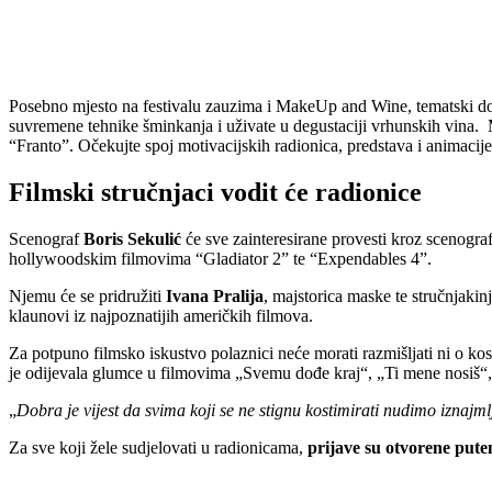
Posebno mjesto na festivalu zauzima i MakeUp and Wine, tematski događ
suvremene tehnike šminkanja i uživate u degustaciji vrhunskih vina. 
“Franto”. Očekujte spoj motivacijskih radionica, predstava i animacije 
Filmski stručnjaci vodit će radionice
Scenograf
Boris Sekulić
će sve zainteresirane provesti kroz scenografs
hollywoodskim filmovima “Gladiator 2” te “Expendables 4”.
Njemu će se pridružiti
Ivana Pralija
, majstorica maske te stručnjakin
klaunovi iz najpoznatijih američkih filmova.
Za potpuno filmsko iskustvo polaznici neće morati razmišljati ni o ko
je odijevala glumce u filmovima „Svemu dođe kraj“, „Ti mene nosiš“, 
„
Dobra je vijest da svima koji se ne stignu kostimirati nudimo iznajml
Za sve koji žele sudjelovati u radionicama,
prijave su otvorene put