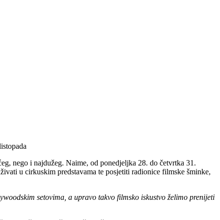
listopada
ćeg, nego i najdužeg. Naime, od ponedjeljka 28. do četvrtka 31.
 uživati u cirkuskim predstavama te posjetiti radionice filmske šminke,
hollywoodskim setovima, a upravo takvo filmsko iskustvo želimo prenijeti