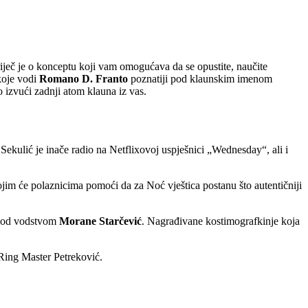
riječ je o konceptu koji vam omogućava da se opustite, naučite
koje vodi
Romano D. Franto
poznatiji pod klaunskim imenom
o izvući zadnji atom klauna iz vas.
. Sekulić je inače radio na Netflixovoj uspješnici „Wednesday“, ali i
vojim će polaznicima pomoći da za Noć vještica postanu što autentičniji
i pod vodstvom
Morane Starčević
. Nagrađivane kostimografkinje koja
 Ring Master Petreković.