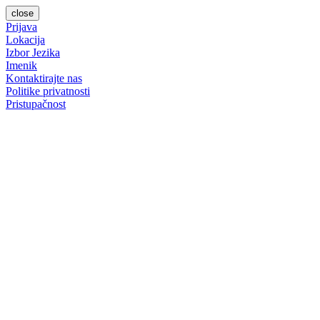
close
Prijava
Lokacija
Izbor Jezika
Imenik
Kontaktirajte nas
Politike privatnosti
Pristupačnost