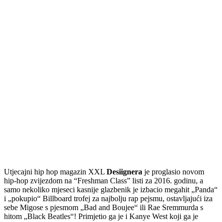
Utjecajni hip hop magazin XXL
Desiignera
je proglasio novom
hip-hop zvijezdom na “Freshman Class” listi za 2016. godinu, a
samo nekoliko mjeseci kasnije glazbenik je izbacio megahit „Panda“
i „pokupio“ Billboard trofej za najbolju rap pejsmu, ostavljajući iza
sebe Migose s pjesmom „Bad and Boujee“ ili Rae Sremmurda s
hitom „Black Beatles“! Primjetio ga je i Kanye West koji ga je