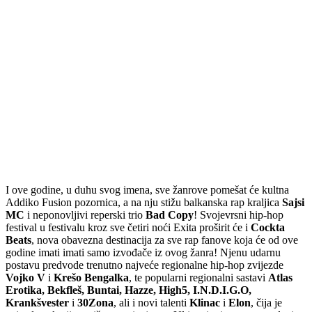
I ove godine, u duhu svog imena, sve žanrove pomešat će kultna
Addiko Fusion pozornica, a na nju stižu balkanska rap kraljica
Sajsi
MC
i neponovljivi reperski trio
Bad Copy
! Svojevrsni hip-hop
festival u festivalu kroz sve četiri noći Exita proširit će i
Cockta
Beats
, nova obavezna destinacija za sve rap fanove koja će od ove
godine imati imati samo izvođače iz ovog žanra! Njenu udarnu
postavu predvode trenutno najveće regionalne hip-hop zvijezde
Vojko V
i
Krešo Bengalka
, te popularni regionalni sastavi
Atlas
Erotika, Bekfleš, Buntai, Hazze, High5, I.N.D.I.G.O,
Krankšvester
i
30Zona
, ali i novi talenti
Klinac
i
Elon
, čija je