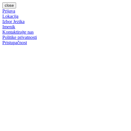
close
Prijava
Lokacija
Izbor Jezika
Imenik
Kontaktirajte nas
Politike privatnosti
Pristupačnost