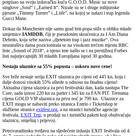
potpisao na svoju izdavačku kuću G.O.O.D. Music uz nove
singlove „Soul“ i „Earned It“. Nizale su se i druge milijunske
pjesme „Tiimmy Turner” i „Liife”, na kojoj se nalazi i trap legenda
Gucci Mane.
Dokaz da Manchester nije samo grad brit-popa stiže u obliku mlade
umjetnice
IAMDDB
, čiji je pseudonim skraćenica za I Am Diana
Debrito, koja sebe naziva „djetetom trap i jazz muzike“. Ova
neustrašiva dama pozicionirala se na visokom trećem mjestu BBC
liste „Sound of 2018“, a njeno ime našlo se i na prestižnoj Forbes
listi najutjecajnijih 30 mladih Europljana ispod 30 godina.
Nestaju ulaznice sa 55% popusta – uskoro nove cene!
Sve brže nestaje serija EXIT ulaznica po cijeni od 445 kn, koja i
dalje donosi visokih 55% uštede u odnosu na finalnu cijenu!
Aktualna cijena ulaznica za prvi festivalski dan, kada nastupa The
Cure, sada iznosi 220 kn za parter i 345 kn za FAN PIT. Trenutna
cijena GOLD VIP ulaznica za prvu noć je 799 kn. Ulaznice za
EXIT mogu se nabaviti preko stranica Entrio i Ticketshop te
službene stranice
exitfest.org
, a na stranici turističke agencije
festivala,
EXIT Trip
, u prodaji su i turistički paketi koji obuhvaćaju
ulaznicu, smještaj i prijevoz.
Petrovaradinsku tvrđavu na sljedećem izdanju EXIT festivala od 4.