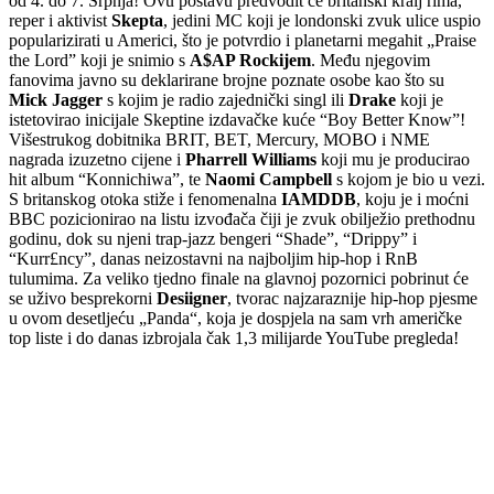
od 4. do 7. Srpnja! Ovu postavu predvodit će britanski kralj rima,
reper i aktivist
Skepta
, jedini MC koji je londonski zvuk ulice uspio
popularizirati u Americi, što je potvrdio i planetarni megahit „Praise
the Lord” koji je snimio s
A$AP Rockijem
. Među njegovim
fanovima javno su deklarirane brojne poznate osobe kao što su
Mick Jagger
s kojim je radio zajednički singl ili
Drake
koji je
istetovirao inicijale Skeptine izdavačke kuće “Boy Better Know”!
Višestrukog dobitnika BRIT, BET, Mercury, MOBO i NME
nagrada izuzetno cijene i
Pharrell Williams
koji mu je producirao
hit album “Konnichiwa”, te
Naomi Campbell
s kojom je bio u vezi.
S britanskog otoka stiže i fenomenalna
IAMDDB
, koju je i moćni
BBC pozicionirao na listu izvođača čiji je zvuk obilježio prethodnu
godinu, dok su njeni trap-jazz bengeri “Shade”, “Drippy” i
“Kurr£ncy”, danas neizostavni na najboljim hip-hop i RnB
tulumima. Za veliko tjedno finale na glavnoj pozornici pobrinut će
se uživo besprekorni
Desiigner
, tvorac najzaraznije hip-hop pjesme
u ovom desetljeću „Panda“, koja je dospjela na sam vrh američke
top liste i do danas izbrojala čak 1,3 milijarde YouTube pregleda!