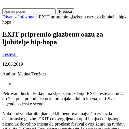
Pretraži
Divan
»
Infozona
»
EXIT pripremio glazbenu oazu za ljubitelje hip-
hopa
EXIT pripremio glazbenu oazu za
ljubitelje hip-hopa
Festivali
12.03.2019
Author:
Matina Tenžera
Petrovaradinsku tvrđavu na sljedećem izdanju EXIT festivala od 4.
do 7. srpnja pohodit će neka od najaktualnijih imena, ali i žive
legende svjetske scene
Nakon niza udarnih gitarističkih bendova i najvećih zvijezda
elektronske glazbe, EXIT će ovog ljeta okupiti i najveće hip-hop
pleme uz dovoljno imena da proglase festival ovog žanra na tvrđavi