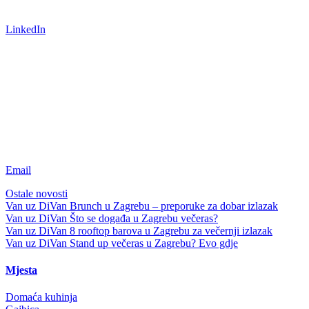
LinkedIn
Email
Ostale novosti
Van uz DiVan
Brunch u Zagrebu – preporuke za dobar izlazak
Van uz DiVan
Što se događa u Zagrebu večeras?
Van uz DiVan
8 rooftop barova u Zagrebu za večernji izlazak
Van uz DiVan
Stand up večeras u Zagrebu? Evo gdje
Mjesta
Domaća kuhinja