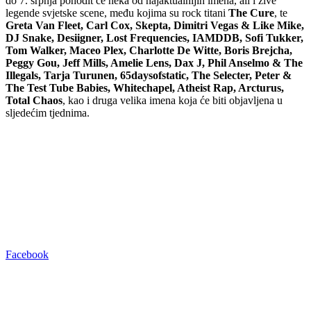
do 7. srpnja pohodit će neka od najaktualnijih imena, ali i žive
legende svjetske scene, među kojima su rock titani
The Cure
, te
Greta Van Fleet, Carl Cox, Skepta, Dimitri Vegas & Like Mike,
DJ Snake, Desiigner, Lost Frequencies, IAMDDB, Sofi Tukker,
Tom Walker, Maceo Plex, Charlotte De Witte, Boris Brejcha,
Peggy Gou, Jeff Mills, Amelie Lens, Dax J, Phil Anselmo & The
Illegals, Tarja Turunen, 65daysofstatic, The Selecter, Peter &
The Test Tube Babies, Whitechapel, Atheist Rap, Arcturus,
Total Chaos
, kao i druga velika imena koja će biti objavljena u
sljedećim tjednima.
Facebook