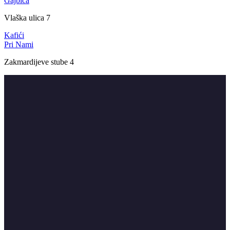
Gajbica
Vlaška ulica 7
Kafići
Pri Nami
Zakmardijeve stube 4