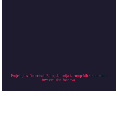
Projekt je sufinancirala Europska unija iz europskih strukturnih i
investicijskih fondova.