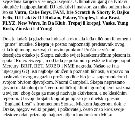
zvjezdana karijera više nego izvjesna. Ultimativni gang na tvrđavi
okupitće i najpopularniji DJ kolektivi i majstori za miks pultom kao
što su
Vatra, Cake Boys, FAM, Irie Scratch & Shorty P, Bajko
Felix, DJ Laki & DJ Rokam, Palace, Traples, Luka Brasi,
PLYZ, New Wave, In Da Klub, Trepaj il krepaj, Vaske, Yung
Rosh, Zimski
i
Lil Yung!
Dok je tadašnja glazbena industrija okretala leđa uličnom fenomenu
“grime” muzike,
Skepta
je postao najpoznatiji predstavnik ovog
stila koji mnogi nazivaju i novim punkom! Prošlo je više od
desetljeća otkako je Skepta zaludio svijet karakterističnim plesom iz
spota “Rolex Sweep”, a od tada je pokupio i prestižne trofeje poput
Mercury, BRIT, BET, MOBO i NME nagrada. Našao se i na
utjecajnoj GQ listi najbolje obučenih poznatih ličnosti, a upravo na
naslovnici ovog magazina prošle godine bio je sa supermodelom i
svojom bivšom djevojkom, Naomi Campbell. Skepta neprestano
govori o aktualnoj društveno-političkoj klimi i gorućoj temi rasizma
u svijetu, zbog čega ga mnogi nazivaju aktivistom, a ne klasičnim
reperom. U svoju bogatu biografiju upisao je i duetsku pjesmu
“England Lost” s frontmenom Stonsa, Mickom Jaggerom, dok je
Drake, njegov veliki prijatelj i poštovatelj, često znao kroz svoje
tekstove odati priznanje najpoznatijem londonskom MC-u.