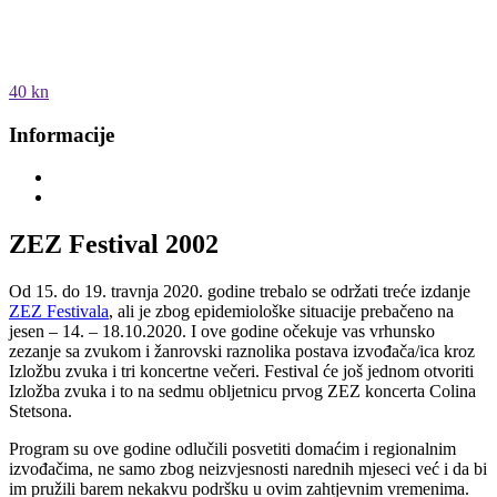
40 kn
Informacije
ZEZ Festival 2002
Od 15. do 19. travnja 2020. godine trebalo se održati treće izdanje
ZEZ Festivala
, ali je zbog epidemiološke situacije prebačeno na
jesen – 14. – 18.10.2020. I ove godine očekuje vas vrhunsko
zezanje sa zvukom i žanrovski raznolika postava izvođača/ica kroz
Izložbu zvuka i tri koncertne večeri. Festival će još jednom otvoriti
Izložba zvuka i to na sedmu obljetnicu prvog ZEZ koncerta Colina
Stetsona.
Program su ove godine odlučili posvetiti domaćim i regionalnim
izvođačima, ne samo zbog neizvjesnosti narednih mjeseci već i da bi
im pružili barem nekakvu podršku u ovim zahtjevnim vremenima.