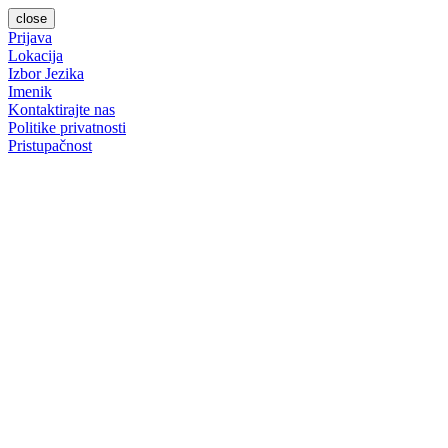
close
Prijava
Lokacija
Izbor Jezika
Imenik
Kontaktirajte nas
Politike privatnosti
Pristupačnost