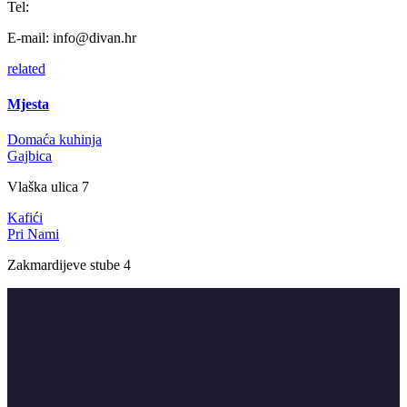
Tel:
E-mail:
info@divan.hr
related
Mjesta
Domaća kuhinja
Gajbica
Vlaška ulica 7
Kafići
Pri Nami
Zakmardijeve stube 4