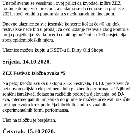
Unatoč svemu se veselimo i ovoj prilici da izvođači iz šire ZEZ
rodbine dobiju više prostora, a nadamo se da ćemo se na proljeće
2021. moći vratiti u punom sjaju s međunarodnim lineupom.
Dnevne ulaznice za sve jesenske koncerte koštat će 40 kn, dok
festivalske neće biti u prodaji za ovo izdanje festivala zbog kontrole
broja posjetitelja. Svi koncerti će biti ograničeni na 100 posjetitelja
zbog epidemioloških mjera.
Ulaznice možete kupiti u KSET-u ili Dirty Old Shopu.
Srijeda, 14.10.2020.
ZEZ Festival: Izložba zvuka #5
Na petoj Izložbi zvuka u sklopu ZEZ Festivala, 14.10. predstavit će
pet novomedijskih eksperimentalnih glazbenih performansa! Njihovi
sonični istraživači dolaze sa različitih područja djelovanja, od DJ-
eva, intermedijalnih umjetnika do glume te možete očekivati različite
pristupe zvuku kroz područja hibridnih, audio vizualnih i
experimentalnih formi performansa.
Ulaz na izložbu je besplatan.
Četvrtak, 15.10.2020.