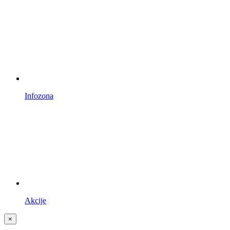
Infozona
Akcije
×