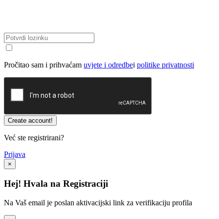
Pročitao sam i prihvaćam
uvjete i odredbe
i
politike privatnosti
Već ste registrirani?
Prijava
×
Hej! Hvala na Registraciji
Na Vaš email je poslan aktivacijski link za verifikaciju profila