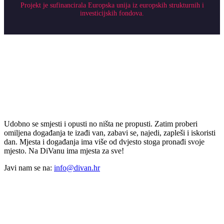
Projekt je sufinancirala Europska unija iz europskih strukturnih i
investicijskih fondova.
Udobno se smjesti i opusti no ništa ne propusti. Zatim proberi
omiljena događanja te izađi van, zabavi se, najedi, zapleši i iskoristi
dan. Mjesta i događanja ima više od dvjesto stoga pronađi svoje
mjesto. Na DiVanu ima mjesta za sve!
Javi nam se na:
info@divan.hr