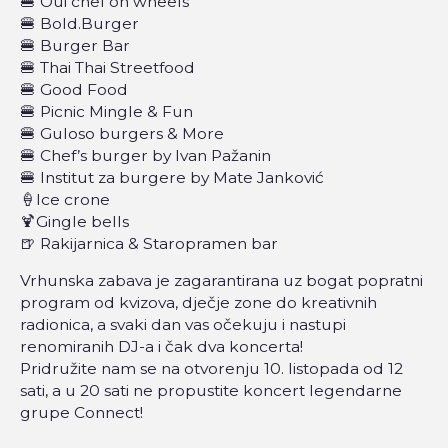
🍔 Oui chef on wheels
🍔 Bold.Burger
🍔 Burger Bar
🍔 Thai Thai Streetfood
🍔 Good Food
🍔 Picnic Mingle & Fun
🍔 Guloso burgers & More
🍔 Chef’s burger by Ivan Pažanin
🍔 Institut za burgere by Mate Janković
🍦Ice crone
🍹Gingle bells
🍺 Rakijarnica & Staropramen bar
Vrhunska zabava je zagarantirana uz bogat popratni
program od kvizova, dječje zone do kreativnih
radionica, a svaki dan vas očekuju i nastupi
renomiranih DJ-a i čak dva koncerta!
Pridružite nam se na otvorenju 10. listopada od 12
sati, a u 20 sati ne propustite koncert legendarne
grupe Connect!