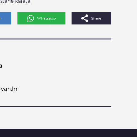
ostane karata
r
Whatsapp
Share
a
van.hr