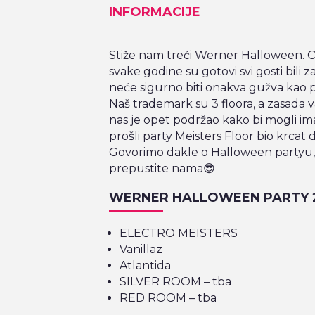
INFORMACIJE
Stiže nam treći Werner Halloween. O
svake godine su gotovi svi gosti bili 
neće sigurno biti onakva gužva kao pr
Naš trademark su 3 floora, a zasada 
nas je opet podržao kako bi mogli imat
prošli party Meisters Floor bio krcat 
Govorimo dakle o Halloween partyu, t
prepustite nama😎
WERNER HALLOWEEN PARTY 24
ELECTRO MEISTERS
Vanillaz
Atlantida
SILVER ROOM – tba
RED ROOM – tba