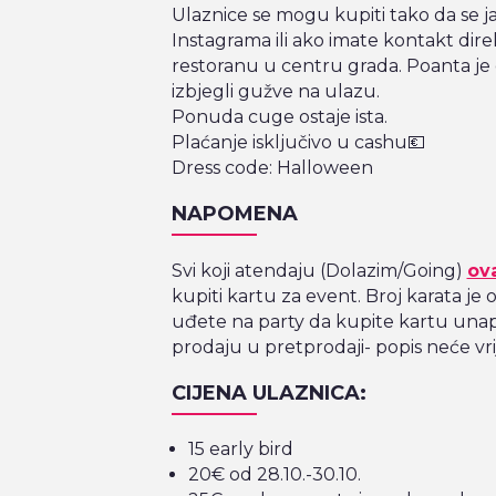
Ulaznice se mogu kupiti tako da se 
Instagrama ili ako imate kontakt dir
restoranu u centru grada. Poanta je
izbjegli gužve na ulazu.
Ponuda cuge ostaje ista.
Plaćanje isključivo u cashu💶
Dress code: Halloween
NAPOMENA
Svi koji atendaju (Dolazim/Going)
ov
kupiti kartu za event. Broj karata je 
uđete na party da kupite kartu unapr
prodaju u pretprodaji- popis neće vrij
CIJENA ULAZNICA:
15 early bird
20€ od 28.10.-30.10.