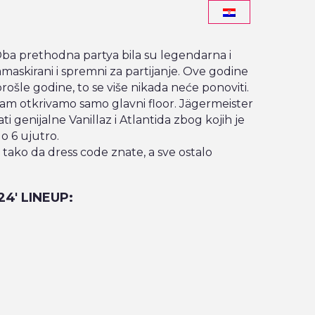
ba prethodna partya bila su legendarna i
zamaskirani i spremni za partijanje. Ove godine
ošle godine, to se više nikada neće ponoviti.
vam otkrivamo samo glavni floor. Jägermeister
i genijalne Vanillaz i Atlantida zbog kojih je
do 6 ujutro.
ako da dress code znate, a sve ostalo
′ LINEUP: