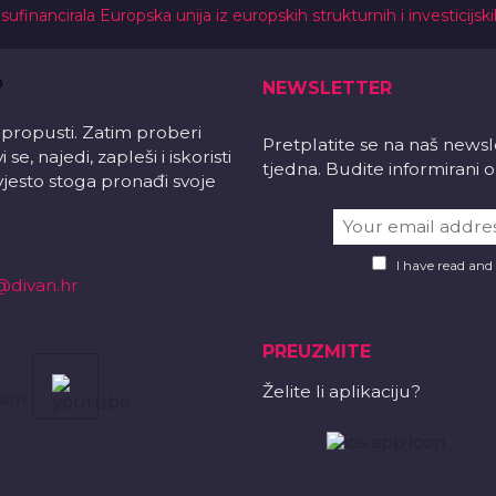
 sufinancirala Europska unija iz europskih strukturnih i investicijsk
NEWSLETTER
 propusti. Zatim proberi
Pretplatite se na naš news
e, najedi, zapleši i iskoristi
tjedna. Budite informirani
vjesto stoga pronađi svoje
I have read and
@divan.hr
PREUZMITE
Želite li aplikaciju?