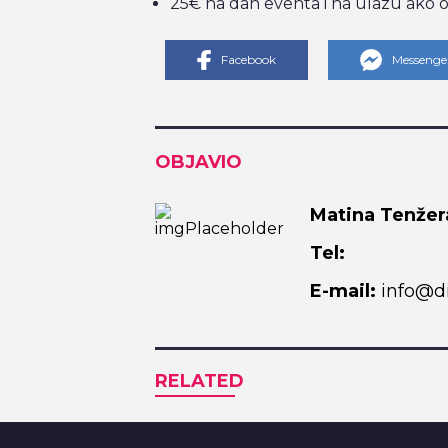
25€ na dan eventa i na ulazu ako 
Facebook
Messenge
OBJAVIO
Matina Tenžer
Tel:
E-mail:
info@di
RELATED