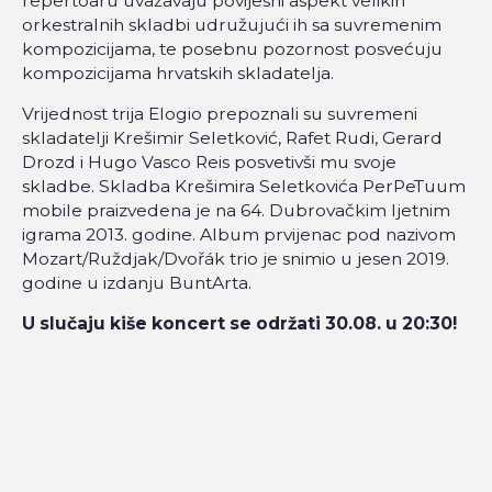
repertoaru uvažavaju povijesni aspekt velikih
orkestralnih skladbi udružujući ih sa suvremenim
kompozicijama, te posebnu pozornost posvećuju
kompozicijama hrvatskih skladatelja.
Vrijednost trija Elogio prepoznali su suvremeni
skladatelji Krešimir Seletković, Rafet Rudi, Gerard
Drozd i Hugo Vasco Reis posvetivši mu svoje
skladbe. Skladba Krešimira Seletkovića PerPeTuum
mobile praizvedena je na 64. Dubrovačkim ljetnim
igrama 2013. godine. Album prvijenac pod nazivom
Mozart/Ruždjak/Dvořák trio je snimio u jesen 2019.
godine u izdanju BuntArta.
U slučaju kiše koncert se održati 30.08. u 20:30!