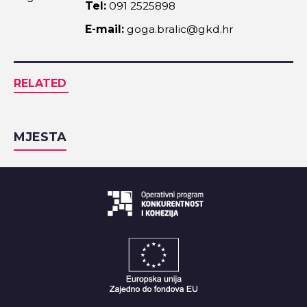
Tel:
091 2525898
E-mail:
goga.bralic@gkd.hr
RELATED
MJESTA