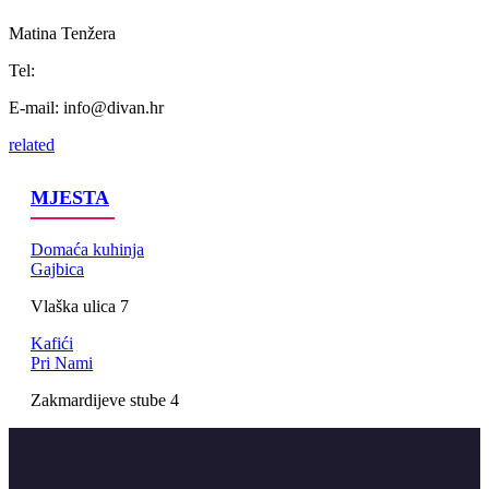
Matina Tenžera
Tel:
E-mail:
info@divan.hr
related
MJESTA
Domaća kuhinja
Gajbica
Vlaška ulica 7
Kafići
Pri Nami
Zakmardijeve stube 4