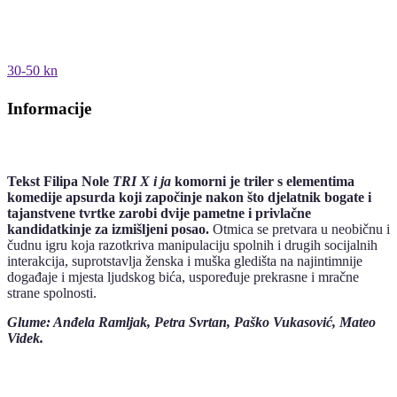
30-50 kn
Informacije
Tekst Filipa Nole
TRI X i ja
komorni je triler s elementima
komedije apsurda koji započinje nakon što djelatnik bogate i
tajanstvene tvrtke zarobi dvije pametne i privlačne
kandidatkinje za izmišljeni posao.
Otmica se pretvara u neobičnu i
čudnu igru koja razotkriva manipulaciju spolnih i drugih socijalnih
interakcija, suprotstavlja ženska i muška gledišta na najintimnije
događaje i mjesta ljudskog bića, uspoređuje prekrasne i mračne
strane spolnosti.
Glume: Anđela Ramljak, Petra Svrtan, Paško Vukasović, Mateo
Videk.