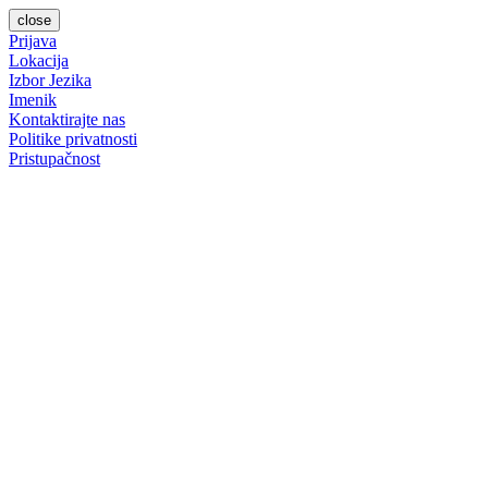
close
Prijava
Lokacija
Izbor Jezika
Imenik
Kontaktirajte nas
Politike privatnosti
Pristupačnost