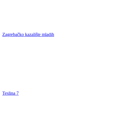
Zagrebačko kazalište mladih
Teslina 7