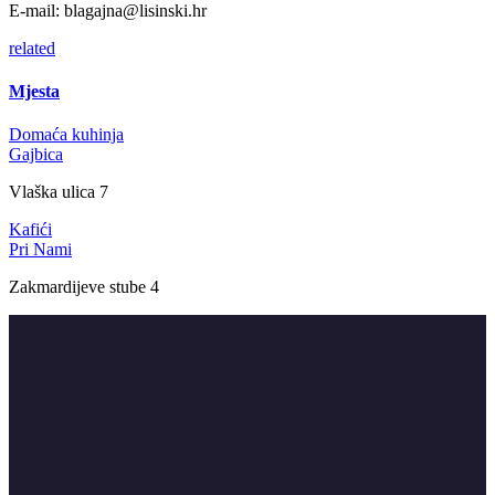
E-mail:
blagajna@lisinski.hr
related
Mjesta
Domaća kuhinja
Gajbica
Vlaška ulica 7
Kafići
Pri Nami
Zakmardijeve stube 4