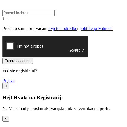
Pročitao sam i prihvaćam
uvjete i odredbe
i
politike privatnosti
Već ste registrirani?
Prijava
×
Hej! Hvala na Registraciji
Na Vaš email je poslan aktivacijski link za verifikaciju profila
×