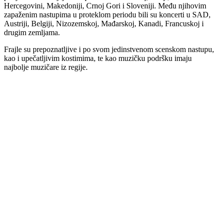
Hercegovini, Makedoniji, Crnoj Gori i Sloveniji. Među njihovim
zapaženim nastupima u proteklom periodu bili su koncerti u SAD,
Austriji, Belgiji, Nizozemskoj, Mađarskoj, Kanadi, Francuskoj i
drugim zemljama.
Frajle su prepoznatljive i po svom jedinstvenom scenskom nastupu,
kao i upečatljivim kostimima, te kao muzičku podršku imaju
najbolje muzičare iz regije.