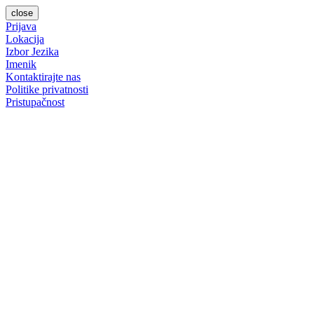
close
Prijava
Lokacija
Izbor Jezika
Imenik
Kontaktirajte nas
Politike privatnosti
Pristupačnost