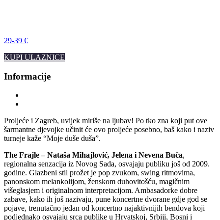
29-39 €
KUPI ULAZNICE
Informacije
Proljeće i Zagreb, uvijek miriše na ljubav! Po tko zna koji put ove
šarmantne djevojke učinit će ovo proljeće posebno, baš kako i naziv
turneje kaže “Moje duše duša”.
The Frajle – Nataša Mihajlović, Jelena i Nevena Buča
,
regionalna senzacija iz Novog Sada, osvajaju publiku još od 2009.
godine. Glazbeni stil prožet je pop zvukom, swing ritmovima,
panonskom melankolijom, ženskom duhovitošću, magičnim
višeglasjem i originalnom interpretacijom. Ambasadorke dobre
zabave, kako ih još nazivaju, pune koncertne dvorane gdje god se
pojave, trenutačno jedan od koncertno najaktivnijih bendova koji
podjednako osvajaju srca publike u Hrvatskoj, Srbiji, Bosni i