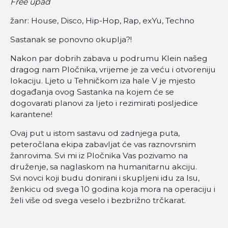
Free upad
žanr: House, Disco, Hip-Hop, Rap, exYu, Techno
Sastanak se ponovno okuplja?!
Nakon par dobrih zabava u podrumu Klein našeg
dragog nam Pločnika, vrijeme je za veću i otvoreniju
lokaciju. Ljeto u Tehničkom iza hale V je mjesto
događanja ovog Sastanka na kojem će se
dogovarati planovi za ljeto i rezimirati posljedice
karantene!
Ovaj put u istom sastavu od zadnjega puta,
peteročlana ekipa zabavljat će vas raznovrsnim
žanrovima. Svi mi iz Pločnika Vas pozivamo na
druženje, sa naglaskom na humanitarnu akciju.
Svi novci koji budu donirani i skupljeni idu za Isu,
ženkicu od svega 10 godina koja mora na operaciju i
želi više od svega veselo i bezbrižno trčkarat.