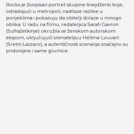
Rocks je živopisan portret skupine tinejdžerki koje,
odrastajući u metropoli, nadilaze razlike u
porijeklima i pokazuju da obitelji dolaze u mnogo
oblika. U radu na filmu, redateljica Sarah Gavron
(Sufražetkinje) okružila se ženskom autorskom
ekipom, uključujući snimateljicu Hélène Louvart
(Sretni Lazzaro), a autentičnosti scenarija značajno su
pridonijele i same glumice.