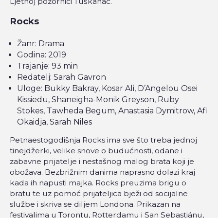
Ljetnoj pozornici Tuškanac.
Rocks
Žanr: Drama
Godina: 2019
Trajanje: 93 min
Redatelj: Sarah Gavron
Uloge: Bukky Bakray, Kosar Ali, D’Angelou Osei
Kissiedu, Shaneigha-Monik Greyson, Ruby
Stokes, Tawheda Begum, Anastasia Dymitrow, Afi
Okaidja, Sarah Niles
Petnaestogodišnja Rocks ima sve što treba jednoj
tinejdžerki, velike snove o budućnosti, odane i
zabavne prijatelje i nestašnog malog brata koji je
obožava. Bezbrižnim danima naprasno dolazi kraj
kada ih napusti majka. Rocks preuzima brigu o
bratu te uz pomoć prijateljica bježi od socijalne
službe i skriva se diljem Londona. Prikazan na
festivalima u Torontu, Rotterdamu i San Sebastiánu,