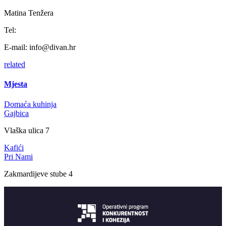
Matina Tenžera
Tel:
E-mail:
info@divan.hr
related
Mjesta
Domaća kuhinja
Gajbica
Vlaška ulica 7
Kafići
Pri Nami
Zakmardijeve stube 4