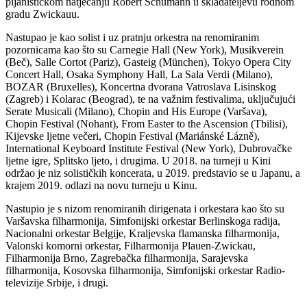
pijanističkom natjecanju Robert Schumann u skladateljevu rodnom
gradu Zwickauu.
Nastupao je kao solist i uz pratnju orkestra na renomiranim
pozornicama kao što su Carnegie Hall (New York), Musikverein
(Beč), Salle Cortot (Pariz), Gasteig (München), Tokyo Opera City
Concert Hall, Osaka Symphony Hall, La Sala Verdi (Milano),
BOZAR (Bruxelles), Koncertna dvorana Vatroslava Lisinskog
(Zagreb) i Kolarac (Beograd), te na važnim festivalima, uključujući
Serate Musicali (Milano), Chopin and His Europe (Varšava),
Chopin Festival (Nohant), From Easter to the Ascension (Tbilisi),
Kijevske ljetne večeri, Chopin Festival (Mariánské Lázně),
International Keyboard Institute Festival (New York), Dubrovačke
ljetne igre, Splitsko ljeto, i drugima. U 2018. na turneji u Kini
održao je niz solističkih koncerata, u 2019. predstavio se u Japanu, a
krajem 2019. odlazi na novu turneju u Kinu.
Nastupio je s nizom renomiranih dirigenata i orkestara kao što su
Varšavska filharmonija, Simfonijski orkestar Berlinskoga radija,
Nacionalni orkestar Belgije, Kraljevska flamanska filharmonija,
Valonski komorni orkestar, Filharmonija Plauen-Zwickau,
Filharmonija Brno, Zagrebačka filharmonija, Sarajevska
filharmonija, Kosovska filharmonija, Simfonijski orkestar Radio-
televizije Srbije, i drugi.