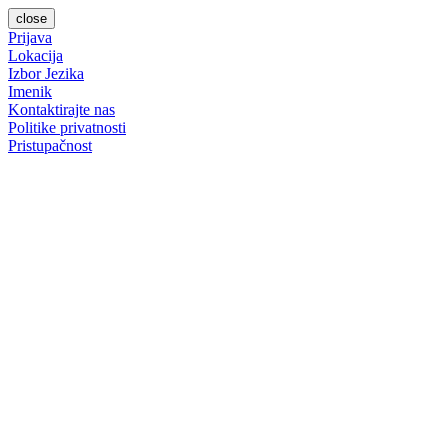
close
Prijava
Lokacija
Izbor Jezika
Imenik
Kontaktirajte nas
Politike privatnosti
Pristupačnost