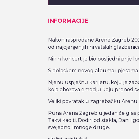
INFORMACIJE
Nakon rasprodane Arene Zagreb 2020.
od najcjenjenijih hrvatskih glazbenica
Ninin koncert je bio posljedni prije 
S dolaskom novog albuma i pjesama 
Njenu uspješnu karijeru, koju je zap
koja obožava emociju koju prenosi s
Veliki povratak u zagrebačku Arenu o
Puna Arena Zagreb u jedan će glas pj
Takvi kao ti, Dodiri od stakla, Dani i g
svejedno i mnoge druge.