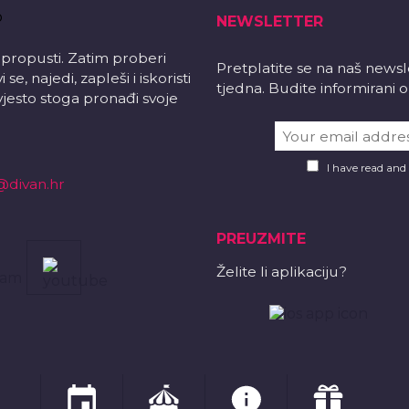
NEWSLETTER
 propusti. Zatim proberi
Pretplatite se na naš news
e, najedi, zapleši i iskoristi
tjedna. Budite informirani
vjesto stoga pronađi svoje
I have read and
@divan.hr
PREUZMITE
Želite li aplikaciju?