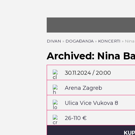
DIVAN
»
DOGAĐANJA
»
KONCERTI
»
Nina
Archived: Nina Ba
30.11.2024 / 20:00
Arena Zagreb
Ulica Vice Vukova 8
26-110 €
KUP