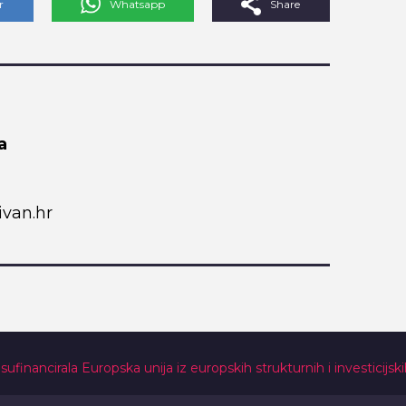
r
Whatsapp
Share
a
van.hr
 sufinancirala Europska unija iz europskih strukturnih i investicijsk