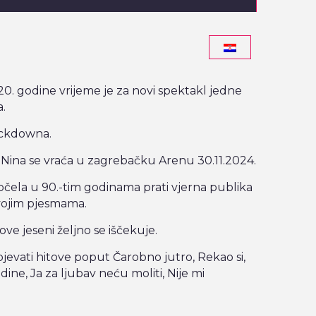
 godine vrijeme je za novi spektakl jedne
.
lockdowna.
Nina se vraća u zagrebačku Arenu 30.11.2024.
očela u 90.-tim godinama prati vjerna publika
vojim pjesmama.
ve jeseni željno se iščekuje.
evati hitove poput Čarobno jutro, Rekao si,
odine, Ja za ljubav neću moliti, Nije mi